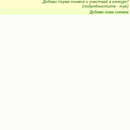
Добави първа снимка и участвай в конкурс!
(подробностите - тук)
Добави нова снимка