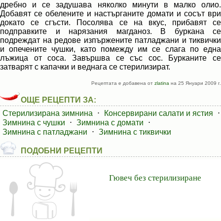
дребно и се задушава няколко минути в малко олио.
Добавят се обелените и настърганите домати и сосът ври
докато се сгъсти. Посолява се на вкус, прибавят се
подправките и нарязания магданоз. В буркана се
подреждат на редове изпържените патладжани и тиквички
и опечените чушки, като помежду им се слага по една
лъжица от соса. Завършва се със сос. Бурканите се
затварят с капачки и веднага се стерилизират.
Рецептата е добавена от
zlatina
на 25 Януари 2009 г.
ОЩЕ РЕЦЕПТИ ЗА:
Стерилизирана зимнина
⋅
Консервирани салати и ястия
⋅
Зимнина с чушки
⋅
Зимнина с домати
⋅
Зимнина с патладжани
⋅
Зимнина с тиквички
ПОДОБНИ РЕЦЕПТИ
Гювеч без стерилизиране