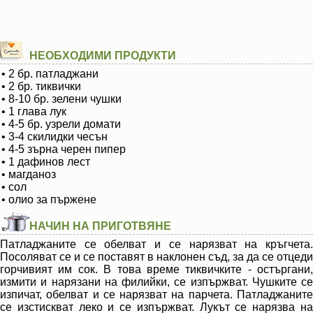
НЕОБХОДИМИ ПРОДУКТИ
• 2 бр. патладжани
• 2 бр. тиквички
• 8-10 бр. зелени чушки
• 1 глава лук
• 4-5 бр. узрели домати
• 3-4 скилидки чесън
• 4-5 зърна черен пипер
• 1 дафинов лест
• магданоз
• сол
• олио за пържене
НАЧИН НА ПРИГОТВЯНЕ
Патладжаните се обелват и се нарязват на кръгчета.
Посоляват се и се поставят в наклонен съд, за да се отцеди
горчивият им сок. В това време тиквичките - остъргани,
измити и нарязани на филийки, се изпържват. Чушките се
изпичат, обелват и се нарязват на парчета. Патладжаните
се изстискват леко и се изпържват. Лукът се нарязва на