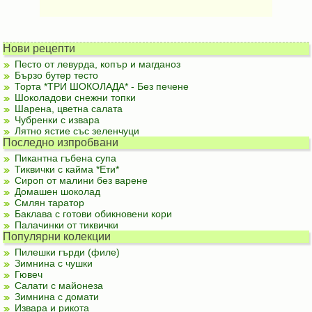
Нови рецепти
Песто от левурда, копър и магданоз
Бързо бутер тесто
Торта *ТРИ ШОКОЛАДА* - Без печене
Шоколадови снежни топки
Шарена, цветна салата
Чубренки с извара
Лятно ястие със зеленчуци
Последно изпробвани
Пикантна гъбена супа
Тиквички с кайма *Ети*
Сироп от малини без варене
Домашен шоколад
Смлян таратор
Баклава с готови обикновени кори
Палачинки от тиквички
Популярни колекции
Пилешки гърди (филе)
Зимнина с чушки
Гювеч
Салати с майонеза
Зимнина с домати
Извара и рикота