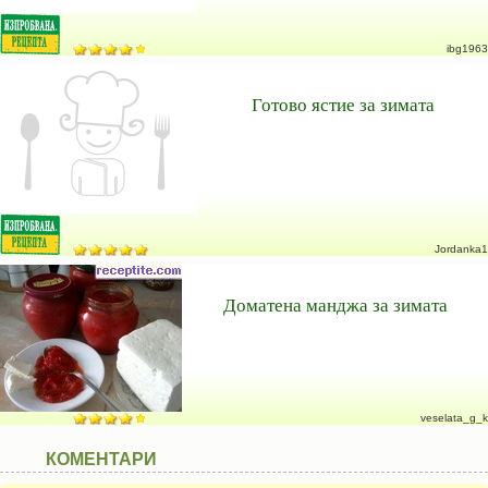
ibg1963
Готово ястие за зимата
Jordanka1
Доматена манджа за зимата
veselata_g_k
КОМЕНТАРИ