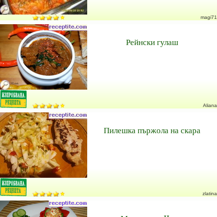
magi71
Рейнски гулаш
Aliana
Пилешка пържола на скара
zlatina