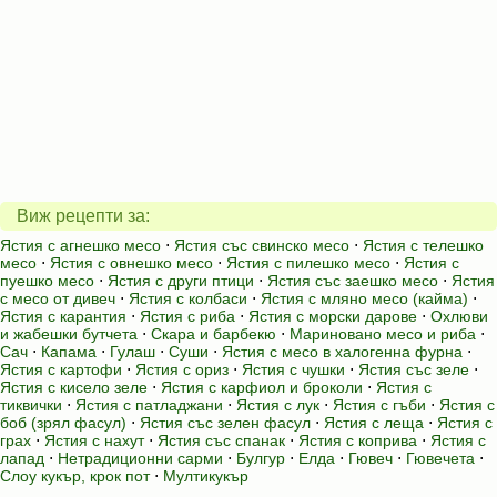
Виж рецепти за:
Ястия с агнешко месо
⋅
Ястия със свинско месо
⋅
Ястия с телешко
месо
⋅
Ястия с овнешко месо
⋅
Ястия с пилешко месо
⋅
Ястия с
пуешко месо
⋅
Ястия с други птици
⋅
Ястия със заешко месо
⋅
Ястия
с месо от дивеч
⋅
Ястия с колбаси
⋅
Ястия с мляно месо (кайма)
⋅
Ястия с карантия
⋅
Ястия с риба
⋅
Ястия с морски дарове
⋅
Охлюви
и жабешки бутчета
⋅
Скара и барбекю
⋅
Мариновано месо и риба
⋅
Сач
⋅
Капама
⋅
Гулаш
⋅
Суши
⋅
Ястия с месо в халогенна фурна
⋅
Ястия с картофи
⋅
Ястия с ориз
⋅
Ястия с чушки
⋅
Ястия със зеле
⋅
Ястия с кисело зеле
⋅
Ястия с карфиол и броколи
⋅
Ястия с
тиквички
⋅
Ястия с патладжани
⋅
Ястия с лук
⋅
Ястия с гъби
⋅
Ястия с
боб (зрял фасул)
⋅
Ястия със зелен фасул
⋅
Ястия с леща
⋅
Ястия с
грах
⋅
Ястия с нахут
⋅
Ястия със спанак
⋅
Ястия с коприва
⋅
Ястия с
лапад
⋅
Нетрадиционни сарми
⋅
Булгур
⋅
Елда
⋅
Гювеч
⋅
Гювечета
⋅
Слоу кукър, крок пот
⋅
Мултикукър