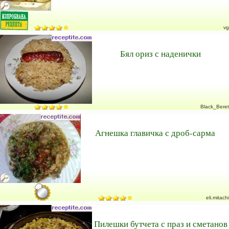
vg
Бял ориз с наденички
Black_Beret
Агнешка главичка с дроб-сарма
eli.mitachi
Пилешки бутчета с праз и сметанов