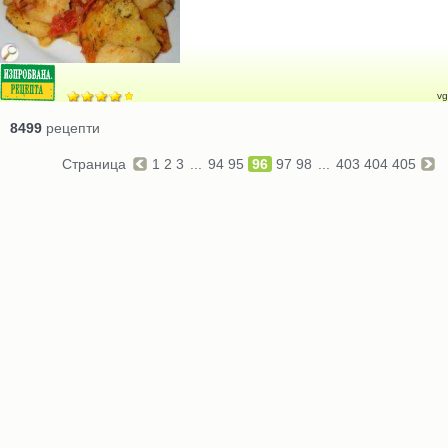
vg
8499
рецепти
Страница
1
2
3
...
94
95
96
97
98
...
403
404
405