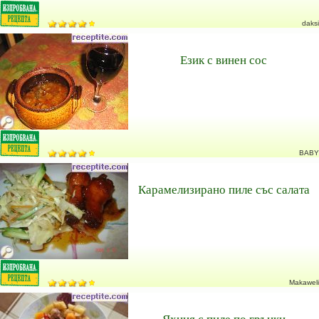
daksi
Език с винен сос
BABY
Карамелизирано пиле със салата
Makaweli
Яхния с пиле по гръцки