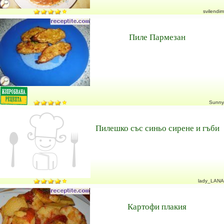
svilendim
Пиле Пармезан
Sunny
Пилешко със синьо сирене и гъби
lady_LANA
Картофи плакия