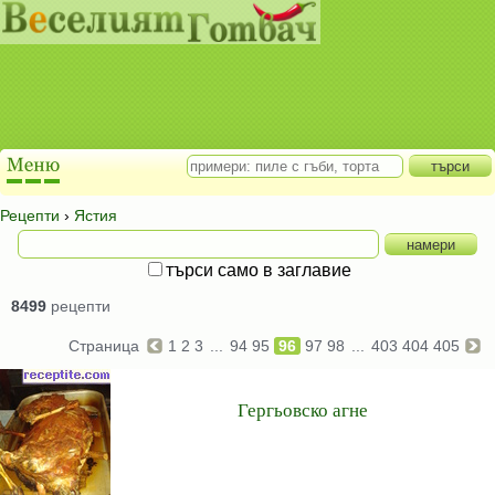
Рецепти
›
Ястия
търси само в заглавие
8499
рецепти
Страница
1
2
3
...
94
95
96
97
98
...
403
404
405
Гергьовско агне