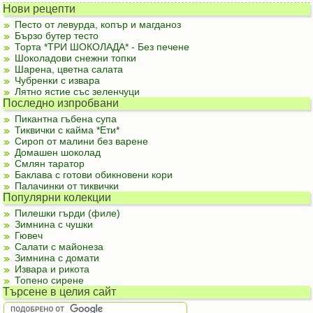
Нови рецепти
Песто от левурда, копър и магданоз
Бързо бутер тесто
Торта *ТРИ ШОКОЛАДА* - Без печене
Шоколадови снежни топки
Шарена, цветна салата
Чубренки с извара
Лятно ястие със зеленчуци
Последно изпробвани
Пикантна гъбена супа
Тиквички с кайма *Ети*
Сироп от малини без варене
Домашен шоколад
Смлян таратор
Баклава с готови обикновени кори
Палачинки от тиквички
Популярни колекции
Пилешки гърди (филе)
Зимнина с чушки
Гювеч
Салати с майонеза
Зимнина с домати
Извара и рикота
Топено сирене
Търсене в целия сайт