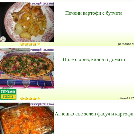
Печени картофи с бутчета
petqanabel
Пиле с ориз, киноа и домати
milena1717
Агнешко със зелен фасул и картофи