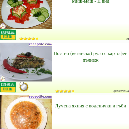
Миш-маш - II вид
vg
Постно (веганско) руло с картофен
пълнеж
gkostova04
Лучена яхния с воденички и гъби