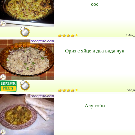
сос
SiMa_
Ориз с яйце и два вида лук
vanja
Алу гоби