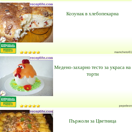
Козунак в хлебопекарна
mamcheto61
Медено-захарно тесто за украса на
торти
pepeleon
Пържоли за Цветница