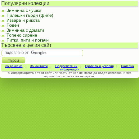
Популярни колекции
Зимнина с чушки
Пилешки гърди (филе)
Извара и рикота
Гювеч
Зимнина с домати
Топено сирене
Питки, пити и погачи
Търсене в целия сайт
За реклама
|
За контакти
|
Подкрепете ни
|
Правила и условия
|
Полезна
информация
© Информацията в този сайт или части от нея не могат да бъдат използвани без
изричното съгласие на авторите.