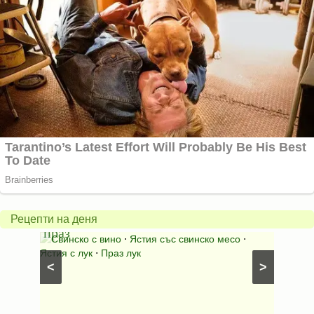
Пърж
карто
Свинско
с
с
бърка
Рецепти на деня
праз
яйца
 с
Свинско с вино
⋅
Ястия със свинско месо
⋅
Карто
ушки
⋅
Ястия с лук
⋅
Праз лук
Картофе
<
>
ени
Предяст