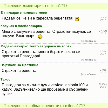
Последни коментари от milena1717
Енчиладас с пилешко месо
Радвам се, че ви е харесала рецептата!
14 Авг
2017
Козунак в хлебопекарна
Много сполучлива рецепта! Страхотен козунак се
17 Апр
2017
получи. Благодаря!
[Изпробвана]
Медено-захарно тесто за украса на торти
Страхотна рецепта, много бързо и лесно се
2 Апр
2017
приготвя! Благодаря!
[Изпробвана]
Пържоли за Цветница
Страхотна рецепта!
2 Ное
2015
[Изпробвана]
Такос
Благодаря за милите думи ver4eto, antonia100 и
20 Юли
2015
kativk. Задължително ще пробваме и със зелени
чушки.
Последно изпробвани рецепти от milena1717