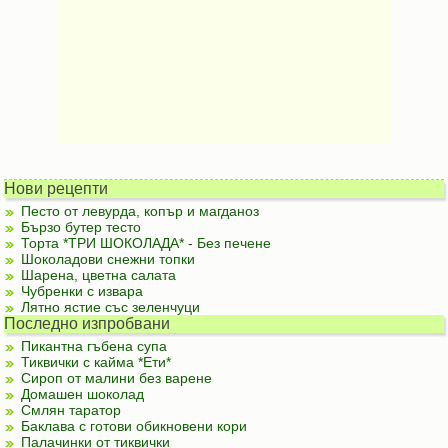
Нови рецепти
Песто от левурда, копър и магданоз
Бързо бутер тесто
Торта *ТРИ ШОКОЛАДА* - Без печене
Шоколадови снежни топки
Шарена, цветна салата
Чубренки с извара
Лятно ястие със зеленчуци
Последно изпробвани
Пикантна гъбена супа
Тиквички с кайма *Ети*
Сироп от малини без варене
Домашен шоколад
Смлян таратор
Баклава с готови обикновени кори
Палачинки от тиквички