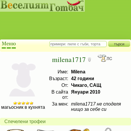
milena1717
Име:
Milena
Възраст:
42 години
От:
Чикаго, САЩ
В сайта
Януари 2010
от:
За мен:
milena1717 не споделя
магьосник в кухнята
нищо за себе си
Спечелени трофеи