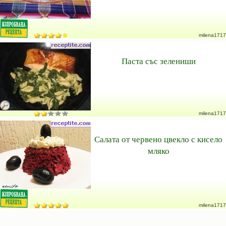
milena1717
Паста със зелениши
milena1717
Салата от червено цвекло с кисело
мляко
milena1717