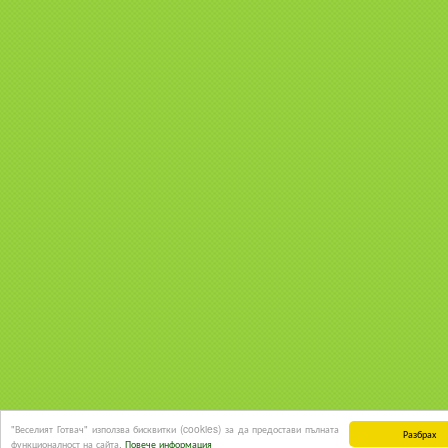
"Веселият Готвач" използва бисквитки (cookies) за да предостави пълната
Разбрах
функционалност на сайта.
Повече информация