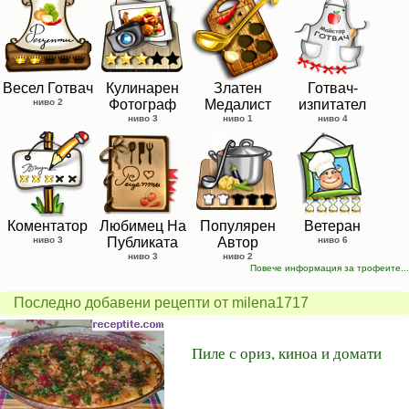
Весел Готвач
Кулинарен
Златен
Готвач-
ниво 2
Фотограф
Медалист
изпитател
ниво 3
ниво 1
ниво 4
Коментатор
Любимец На
Популярен
Ветеран
ниво 3
Публиката
Автор
ниво 6
ниво 3
ниво 2
Повече информация за трофеите...
Последно добавени рецепти от milena1717
Пиле с ориз, киноа и домати