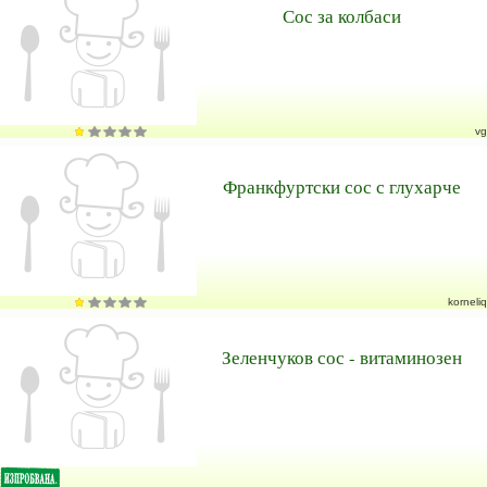
Сос за колбаси
vg
Франкфуртски сос с глухарче
korneliq
Зеленчуков сос - витаминозен