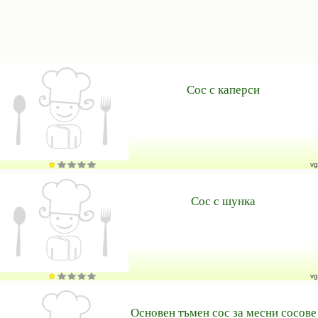
Сос с каперси
vg
Сос с шунка
vg
Основен тъмен сос за месни сосове