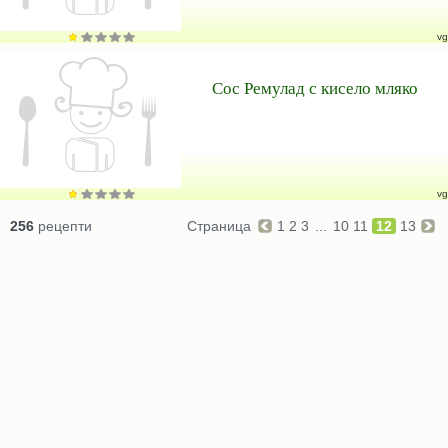
vg
Сос Ремулад с кисело мляко
vg
256
рецепти
Страница
1
2
3
...
10
11
12
13