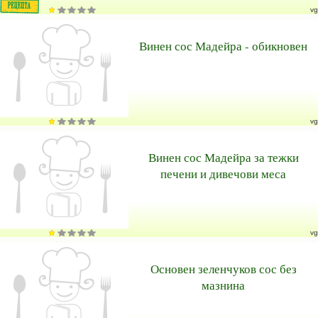
vg
Винен сос Мадейра - обикновен
vg
Винен сос Мадейра за тежки
печени и дивечови меса
vg
Основен зеленчуков сос без
мазнина