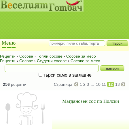
Рецепти
›
Сосове
›
Топли сосове
›
Сосове за месо
Рецепти
›
Сосове
›
Студени сосове
›
Сосове за месо
търси само в заглавие
256
рецепти
Страница
1
2
3
...
10
11
12
13
Магданозен сос по Полски