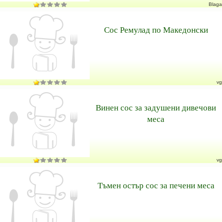
Blaga
Сос Ремулад по Македонски
vg
Винен сос за задушени дивечови
меса
vg
Тъмен остър сос за печени меса