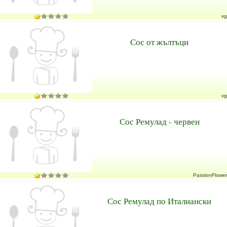
vg
Сос от жълтъци
vg
Сос Ремулад - червен
PassionFlower
Сос Ремулад по Италиански