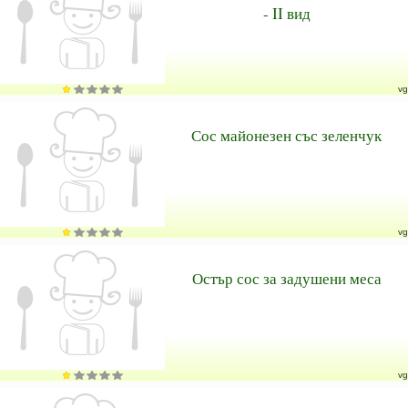
- II вид
vg
Сос майонезен със зеленчук
vg
Остър сос за задушени меса
vg