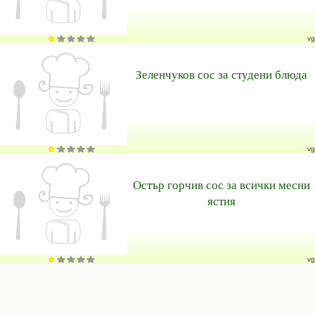
vg
Зеленчуков сос за студени блюда
vg
Остър горчив сос за всички месни
ястия
vg