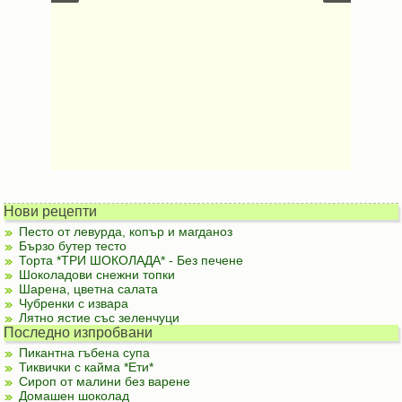
Нови рецепти
Песто от левурда, копър и магданоз
Бързо бутер тесто
Торта *ТРИ ШОКОЛАДА* - Без печене
Шоколадови снежни топки
Шарена, цветна салата
Чубренки с извара
Лятно ястие със зеленчуци
Последно изпробвани
Пикантна гъбена супа
Тиквички с кайма *Ети*
Сироп от малини без варене
Домашен шоколад