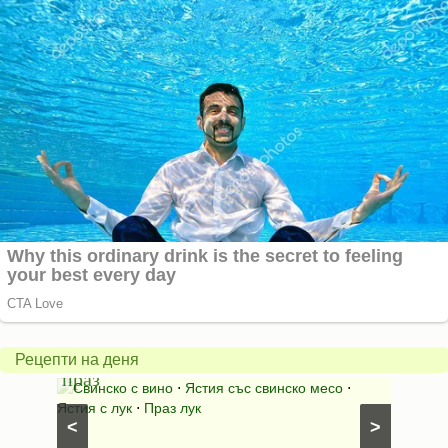
Пърж
карто
Свинско
с
с
бърка
Рецепти на деня
праз
яйца
 с
Свинско с вино
⋅
Ястия със свинско месо
⋅
Карто
ушки
⋅
Ястия с лук
⋅
Праз лук
Картофе
<
>
ени
Предяст