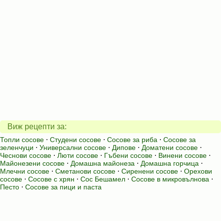
Виж рецепти за:
Топли сосове
⋅
Студени сосове
⋅
Сосове за риба
⋅
Сосове за
зеленчуци
⋅
Универсални сосове
⋅
Дипове
⋅
Доматени сосове
⋅
Чеснови сосове
⋅
Люти сосове
⋅
Гъбени сосове
⋅
Винени сосове
⋅
Майонезени сосове
⋅
Домашна майонеза
⋅
Домашна горчица
⋅
Млечни сосове
⋅
Сметанови сосове
⋅
Сиренени сосове
⋅
Орехови
сосове
⋅
Сосове с хрян
⋅
Сос Бешамел
⋅
Сосове в микровълнова
⋅
Песто
⋅
Сосове за пици и паста