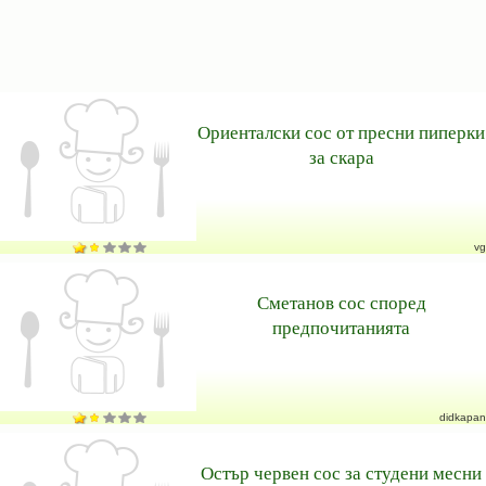
Ориенталски сос от пресни пиперки
за скара
vg
Сметанов сос според
предпочитанията
didkapan
Остър червен сос за студени месни