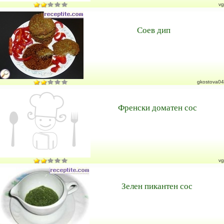
vg
Соев дип
gkostova04
Френски доматен сос
vg
Зелен пикантен сос