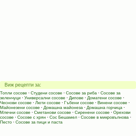
Виж рецепти за:
Топли сосове
⋅
Студени сосове
⋅
Сосове за риба
⋅
Сосове за
зеленчуци
⋅
Универсални сосове
⋅
Дипове
⋅
Доматени сосове
⋅
Чеснови сосове
⋅
Люти сосове
⋅
Гъбени сосове
⋅
Винени сосове
⋅
Майонезени сосове
⋅
Домашна майонеза
⋅
Домашна горчица
⋅
Млечни сосове
⋅
Сметанови сосове
⋅
Сиренени сосове
⋅
Орехови
сосове
⋅
Сосове с хрян
⋅
Сос Бешамел
⋅
Сосове в микровълнова
⋅
Песто
⋅
Сосове за пици и паста