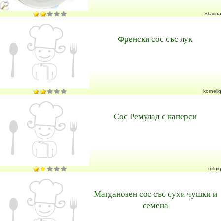
Slavina
Френски сос със лук
korneliq
Сос Ремулад с каперси
milniq
Магданозен сос със сухи чушки и
семена