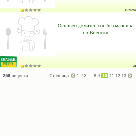
zuzkoto
Основен доматен сос без мазнина
по Виенски
vg
256
рецепти
Страница
1
2
3
...
8
9
10
11
12
13