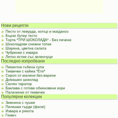
Нови рецепти
Песто от левурда, копър и магданоз
Бързо бутер тесто
Торта *ТРИ ШОКОЛАДА* - Без печене
Шоколадови снежни топки
Шарена, цветна салата
Чубренки с извара
Лятно ястие със зеленчуци
Последно изпробвани
Пикантна гъбена супа
Тиквички с кайма *Ети*
Сироп от малини без варене
Домашен шоколад
Смлян таратор
Баклава с готови обикновени кори
Палачинки от тиквички
Популярни колекции
Зимнина с чушки
Пилешки гърди (филе)
Извара и рикота
Гювеч