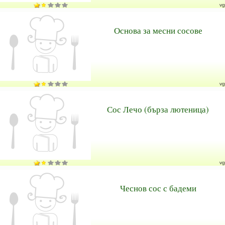
vg
Основа за месни сосове
vg
Сос Лечо (бърза лютеница)
vg
Чеснов сос с бадеми