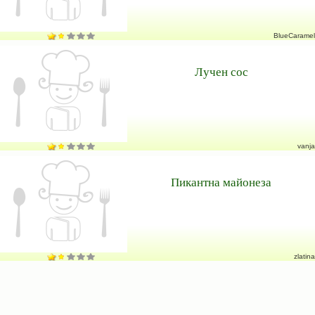
BlueCaramel
Лучен сос
vanja
Пикантна майонеза
zlatina