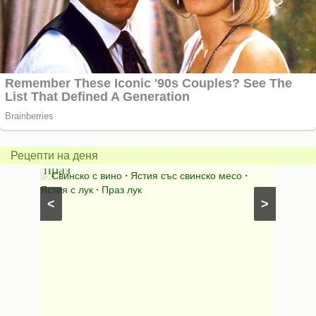
Пърж
карто
Свинско
с
с
бърка
Рецепти на деня
праз
яйца
 с
Свинско с вино
⋅
Ястия със свинско месо
⋅
Карто
ушки
⋅
Ястия с лук
⋅
Праз лук
Картофе
<
>
ени
Предяст