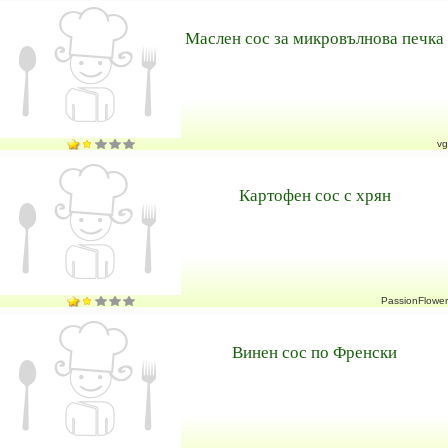
Маслен сос за микровълнова печка
vg
Картофен сос с хрян
PassionFlower
Винен сос по Френски