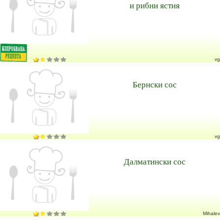
и рибни ястия
vg
Бернски сос
vg
Далматински сос
Mihalev