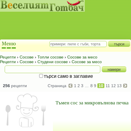
Рецепти
›
Сосове
›
Топли сосове
›
Сосове за месо
Рецепти
›
Сосове
›
Студени сосове
›
Сосове за месо
търси само в заглавие
256
рецепти
Страница
1
2
3
...
8
9
10
11
12
13
Тъмен сос за микровълнова печка