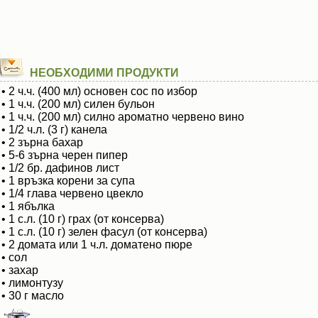
НЕОБХОДИМИ ПРОДУКТИ
• 2 ч.ч. (400 мл) основен сос по избор
• 1 ч.ч. (200 мл) силен бульон
• 1 ч.ч. (200 мл) силно ароматно червено вино
• 1/2 ч.л. (3 г) канела
• 2 зърна бахар
• 5-6 зърна черен пипер
• 1/2 бр. дафинов лист
• 1 връзка корени за супа
• 1/4 глава червено цвекло
• 1 ябълка
• 1 с.л. (10 г) грах (от консерва)
• 1 с.л. (10 г) зелен фасул (от консерва)
• 2 домата или 1 ч.л. доматено пюре
• сол
• захар
• лимонтузу
• 30 г масло