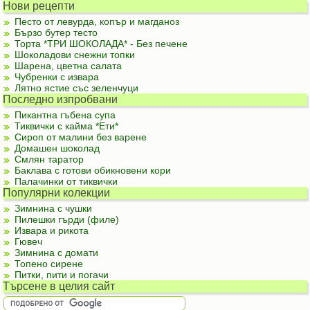
Нови рецепти
Песто от левурда, копър и магданоз
Бързо бутер тесто
Торта *ТРИ ШОКОЛАДА* - Без печене
Шоколадови снежни топки
Шарена, цветна салата
Чубренки с извара
Лятно ястие със зеленчуци
Последно изпробвани
Пикантна гъбена супа
Тиквички с кайма *Ети*
Сироп от малини без варене
Домашен шоколад
Смлян таратор
Баклава с готови обикновени кори
Палачинки от тиквички
Популярни колекции
Зимнина с чушки
Пилешки гърди (филе)
Извара и рикота
Гювеч
Зимнина с домати
Топено сирене
Питки, пити и погачи
Търсене в целия сайт