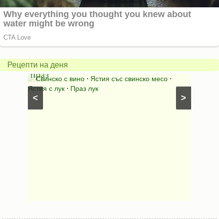
Пърж
карто
Свинско
с
с
бърка
Рецепти на деня
праз
яйца
 с
Свинско с вино
⋅
Ястия със свинско месо
⋅
Карто
ушки
⋅
Ястия с лук
⋅
Праз лук
Картофе
<
>
ени
Предяст