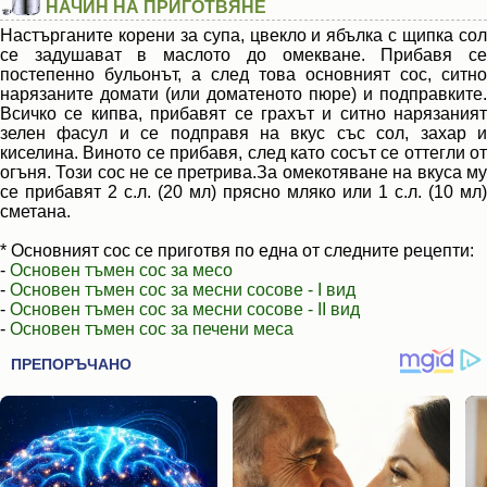
НАЧИН НА ПРИГОТВЯНЕ
Настърганите корени за супа, цвекло и ябълка с щипка сол
се задушават в маслото до омекване. Прибавя се
постепенно бульонът, а след това основният сос, ситно
нарязаните домати (или доматеното пюре) и подправките.
Всичко се кипва, прибавят се грахът и ситно нарязаният
зелен фасул и се подправя на вкус със сол, захар и
киселина. Виното се прибавя, след като сосът се оттегли от
огъня. Този сос не се претрива.За омекотяване на вкуса му
се прибавят 2 с.л. (20 мл) прясно мляко или 1 с.л. (10 мл)
сметана.
* Основният сос се приготвя по една от следните рецепти:
-
Основен тъмен сос за месо
-
Основен тъмен сос за месни сосове - I вид
-
Основен тъмен сос за месни сосове - II вид
-
Основен тъмен сос за печени меса