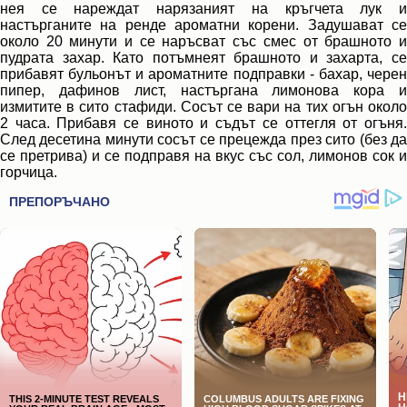
нея се нареждат нарязаният на кръгчета лук и
настърганите на ренде ароматни корени. Задушават се
около 20 минути и се наръсват със смес от брашното и
пудрата захар. Като потъмнеят брашното и захарта, се
прибавят бульонът и ароматните подправки - бахар, черен
пипер, дафинов лист, настъргана лимонова кора и
измитите в сито стафиди. Сосът се вари на тих огън около
2 часа. Прибавя се виното и съдът се оттегля от огъня.
След десетина минути сосът се прецежда през сито (без да
се претрива) и се подправя на вкус със сол, лимонов сок и
горчица.