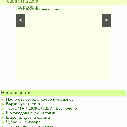
Рецепти на деня
саркофаг
фили
Постни
Ястия с пилешко месо
Карто
рфета и
⋅
Постни
<
>
ски
картофи
Безмесни
Нови рецепти
Песто от левурда, копър и магданоз
Бързо бутер тесто
Торта *ТРИ ШОКОЛАДА* - Без печене
Шоколадови снежни топки
Шарена, цветна салата
Чубренки с извара
Лятно ястие със зеленчуци