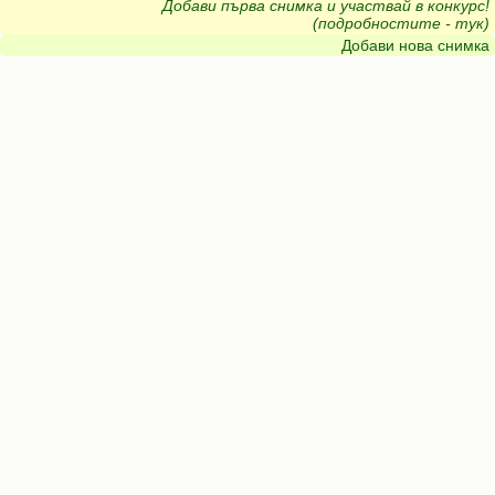
Добави първа снимка и участвай в конкурс!
(подробностите - тук)
Добави нова снимка