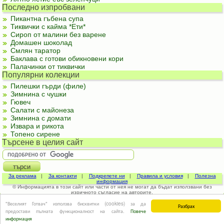
Последно изпробвани
Пикантна гъбена супа
Тиквички с кайма *Ети*
Сироп от малини без варене
Домашен шоколад
Смлян таратор
Баклава с готови обикновени кори
Палачинки от тиквички
Популярни колекции
Пилешки гърди (филе)
Зимнина с чушки
Гювеч
Салати с майонеза
Зимнина с домати
Извара и рикота
Топено сирене
Търсене в целия сайт
За реклама
|
За контакти
|
Подкрепете ни
|
Правила и условия
|
Полезна
информация
© Информацията в този сайт или части от нея не могат да бъдат използвани без
изричното съгласие на авторите.
"Веселият Готвач" използва бисквитки (cookies) за да
Разбрах
предостави пълната функционалност на сайта.
Повече
информация