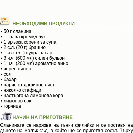
НЕОБХОДИМИ ПРОДУКТИ
• 50 г сланина
• 1 глава кромид лук
• 1 връзка корени за супа
• 2 с.л. (20 г) брашно
• 1 ч.л. (5 г) пудра захар
• 3 ч.ч. (600 мл) силен бульон
• 1 ч.ч. (200 мл) ароматно вино
• черен пипер
• сол
• бахар
• парче от дафинов лист
• няколко стафиди
• настъргана лимонова кора
• лимонов сок
• горчица
НАЧИН НА ПРИГОТВЯНЕ
Сланината се нарязва на тънки филийки и се поставя на
дъното на малък съд, в който ще се приготвя сосът. Върху