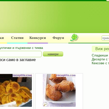
ки
Статии
Конкурси
Форум
ухтички и пърженки с тиква
Виж рец
Сладкиши 
Десерти с 
рси само в заглавие
Кексове с 