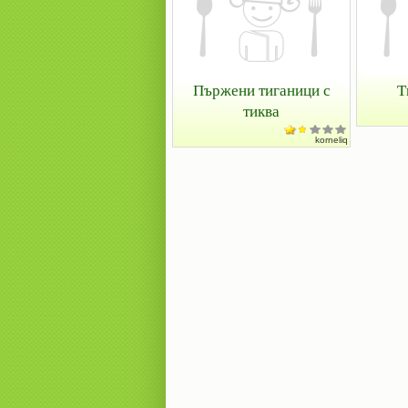
Пържени тиганици с
Т
тиква
korneliq