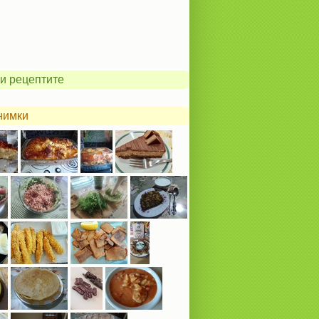
и рецептите
нимки