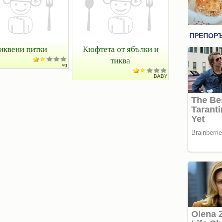
иквени питки
Кюфтета от ябълки и
тиква
vg
BABY