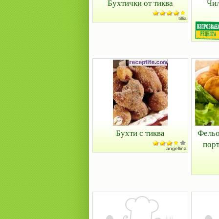
Бухтички от тиква
Чил
tillia
Бухти с тиква
Фельо
порт
angellina