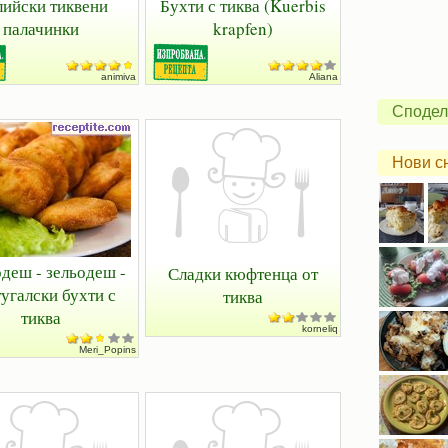
ийски тиквени
Бухти с тиква (Kuerbis
палачинки
krapfen)
animiva
Aliana
Сподел
Нови с
деш - зельодеш -
Сладки кюфтенца от
угалски бухти с
тиква
тиква
korneliq
Meri_Popins