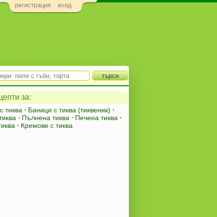
регистрация
вход
епти за:
с тиква
⋅
Баници с тиква (тиквеник)
⋅
тиква
⋅
Пълнена тиква
⋅
Печена тиква
⋅
тиква
⋅
Кремове с тиква