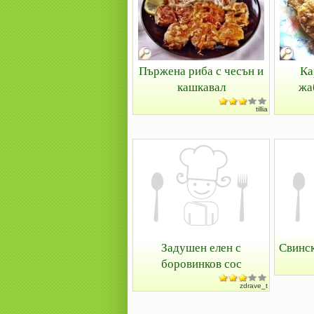
Пържена риба с чесън и
Ка
кашкавал
жа
tillia
Задушен елен с
Свинск
боровинков сос
zdrave_t