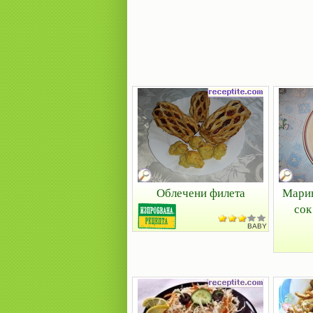
Облечени филета
Марин
сок
BABY