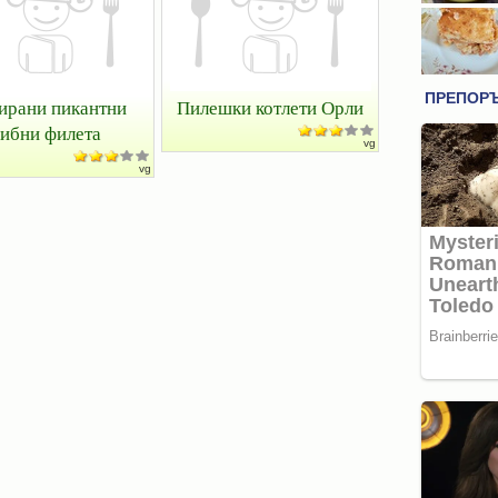
ирани пикантни
Пилешки котлети Орли
ибни филета
vg
vg