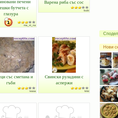
иновани печени
Варена риба със сос
ешки бутчета с
bubi
глазура
ma_rri_na
Сподел
Нови с
ци със сметана и
Свински руладини с
гъби
аспержи
ivasa
krisi