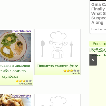
Америк
ябълко
пай
Салата
от
Рецепт
Букет
Масачу
Салати с краставици
⋅
Салати без месо
⋅
Сладки
Салати със спанак
⋅
Салати с марули (зелени
пайове
⋅
Т
<
салати)
ована в лимонов
Пикантно свинско филе
 риба с ориз по
cvetanio
карибски
AnnaJames