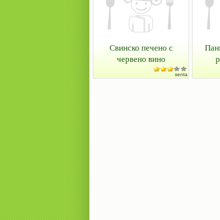
Свинско печено с
Пан
червено вино
р
senta