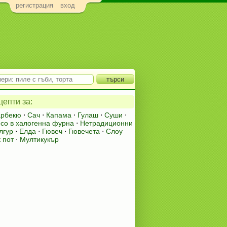
регистрация
вход
епти за:
арбекю
⋅
Сач
⋅
Капама
⋅
Гулаш
⋅
Суши
⋅
есо в халогенна фурна
⋅
Нетрадиционни
лгур
⋅
Елда
⋅
Гювеч
⋅
Гювечета
⋅
Слоу
к пот
⋅
Мултикукър