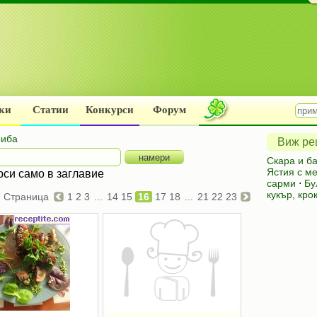
ки
Статии
Конкурси
Форум
риба
Виж рец
Скара и б
Ястия с м
рси само в заглавие
сарми
⋅
Бу
кукър, кро
Страница
1
2
3
...
14
15
16
17
18
...
21
22
23