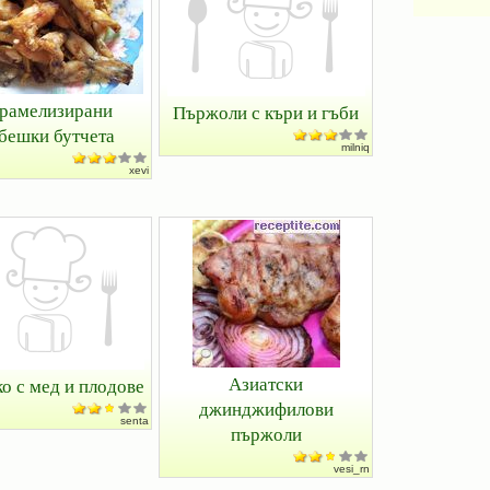
рамелизирани
Пържоли с къри и гъби
бешки бутчета
milniq
xevi
Азиатски
о с мед и плодове
джинджифилови
senta
пържоли
vesi_rn