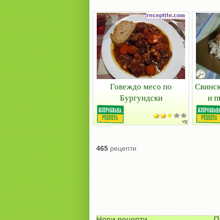
Говеждо месо по
Свинск
Бургундски
и п
vg
465
рецепти
Нови рецепти
П