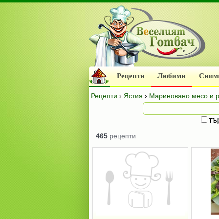
Рецепти
Любими
Сним
Рецепти
›
Ястия
›
Мариновано месо и 
тъ
465
рецепти