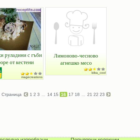
и руладини с гъби
Лимоново-чесново
юре от кестени
агнешко месо
biba_cool
magecreations
Страница
1
2
3
...
14
15
16
17
18
...
21
22
23
оследно изпробвани
Популярни колекции