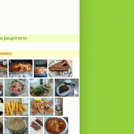
и рецептите
нимки