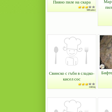
Мар
Пияно пиле на скара
пил
Mihalev
Бифте
Свинско с гъби в сладко-
кисел сос
milniq