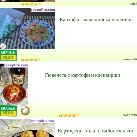
einjal
Картофи с македонска наденица
sweet666
Гювечета с картофи и кренвирши
sweet666
Картофени топки с майонезен сос