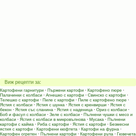
Виж рецепти за:
Картофени гарнитури
⋅
Пържени картофи
⋅
Картофено пюре
⋅
Палачинки с колбаси
⋅
Агнешко с картофи
⋅
Свинско с картофи
⋅
Телешко с картофи
⋅
Пиле с картофи
⋅
Пиле с картофено пюре
⋅
Ястия с колбаси
⋅
Ястия с шунка
⋅
Ястия с кренвирши
⋅
Ястия с
бекон
⋅
Ястия със сланина
⋅
Ястия с наденица
⋅
Ориз с колбаси
⋅
Боб и фасул с колбаси
⋅
Зеле с колбаси
⋅
Пълнени чушки с месо и
колбаси
⋅
Ястия с колбаси в микровълнова
⋅
Мусака
⋅
Пълнени
картофи с кайма
⋅
Риба с картофи
⋅
Ястия с картофи
⋅
Безмесни
ястия с картофи
⋅
Картофени кюфтета
⋅
Картофи на фурна
⋅
Картофен огретен
⋅
Пълнени картофи
⋅
Картофени рула
⋅
Гювечета