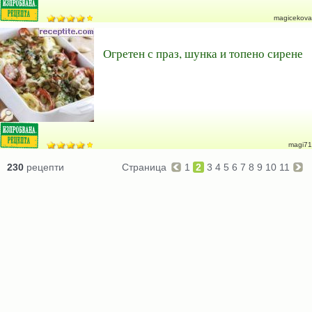
magicekova
Огретен с праз, шунка и топено сирене
magi71
230
рецепти
Страница
1
2
3
4
5
6
7
8
9
10
11