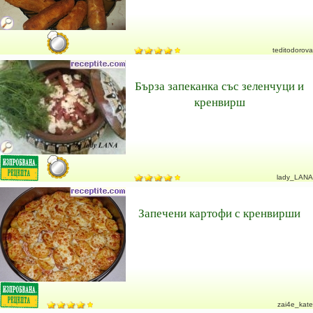
teditodorova
Бърза запеканка със зеленчуци и
кренвирш
lady_LANA
Запечени картофи с кренвирши
zai4e_kate