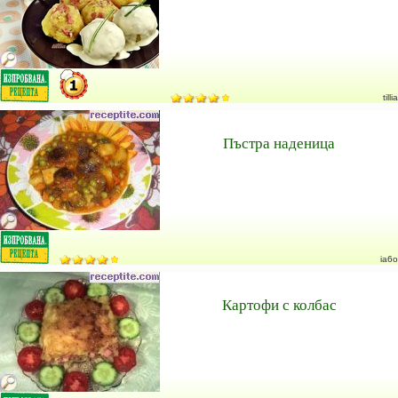
tillia
Пъстра наденица
ia6o
Картофи с колбас