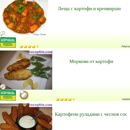
Леща с картофи и кренвирши
Aliana
Моркови от картофи
melek
Картофени руладини с чеснов сос