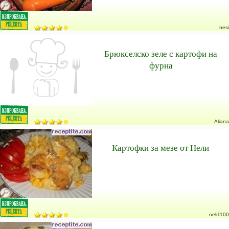
nesi
Брюкселско зеле с картофи на
фурна
Aliana
Картофки за мезе от Нели
neli1100