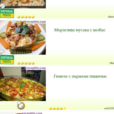
zllate
Мързелива мусака с колбас
tillia
Гювече с пържени тиквички
neli1100