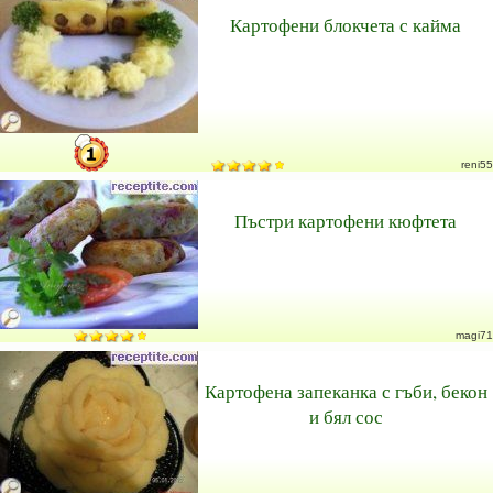
Картофени блокчета с кайма
reni55
Пъстри картофени кюфтета
magi71
Картофена запеканка с гъби, бекон
и бял сос