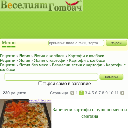
Рецепти
›
Ястия
›
Ястия с колбаси
›
Картофи с колбаси
Рецепти
›
Ястия
›
Ястия с картофи
›
Картофи с колбаси
Рецепти
›
Ястия без месо
›
Безмесни ястия с картофи
›
Картофи с
колбаси
търси само в заглавие
230
рецепти
Страница
1
2
3
4
5
6
7
8
9
10
11
Запечени картофи с пушено месо и
сметана