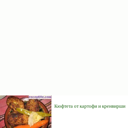
Кюфтета от картофи и кренвирши