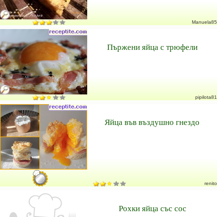
Manuela85
Пържени яйца с трюфели
pipilota81
Яйца във въздушно гнездо
renito
Рохки яйца със сос