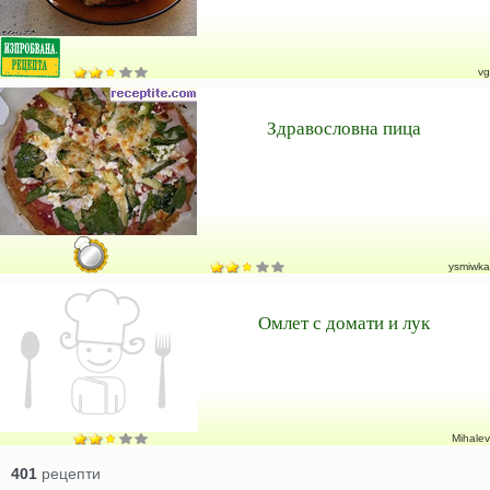
vg
Здравословна пица
ysmiwka
Омлет с домати и лук
Mihalev
401
рецепти