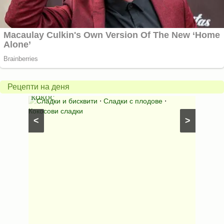
Бисквити
с
горски
Млеч
плодове
салат
и
*Зим
Рецепти на деня
кокос
ден*
иши с
Сладки и бисквити
⋅
Сладки с плодове
⋅
Салат
Кокосови сладки
⋅
Салати
<
>
рецепти