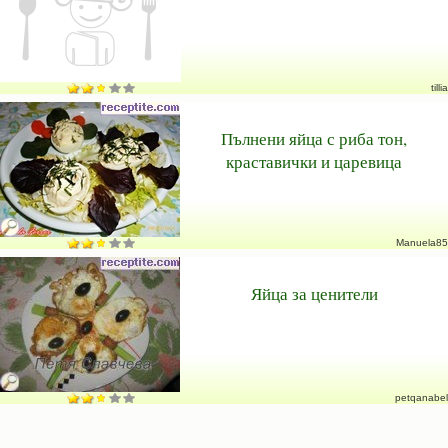
tillia
Пълнени яйца с риба тон,
краставички и царевица
Manuela85
Яйца за ценители
petqanabel