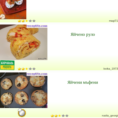
magi71
Яйчено руло
boika_1973
Яйчени мъфени
nadia_georgi