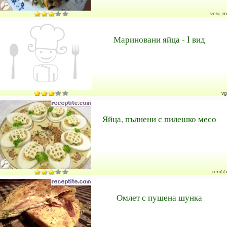
vesi_rn
Мариновани яйца - I вид
vg
Яйца, пълнени с пилешко месо
reni55
Омлет с пушена шунка