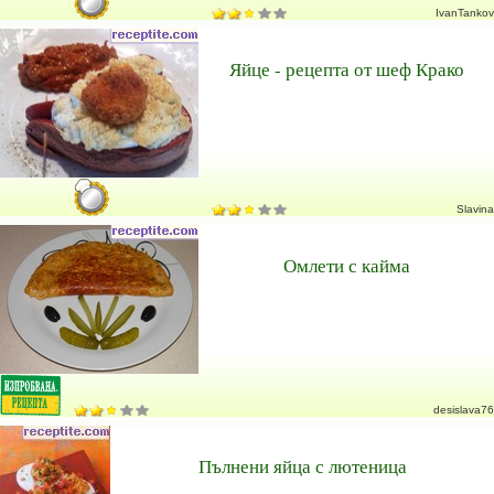
IvanTankov
Яйце - рецепта от шеф Крако
Slavina
Омлети с кайма
desislava76
Пълнени яйца с лютеница