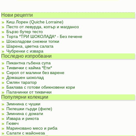
Нови рецепти
Киш Лорен (Quiche Lorraine)
Песто от левурда, копър и магданоз
Бързо бутер тесто
Торта *ТРИ ШОКОЛАДА* - Без печене
Шоколадови снежни топки
Шарена, цветна салата
Чубренки с извара
Последно изпробвани
Пикантна гъбена супа
Тиквички с кайма *Ети*
Сироп от малини без варене
Домашен шоколад
Смлян таратор
Баклава с готови обикновени кори
Палачинки от тиквички
Популярни колекции
Зимнина с чушки
Пилешки гърди (филе)
Зимнина с домати
Извара и рикота
Гювеч
Мариновано месо и риба
Салати с майонеза