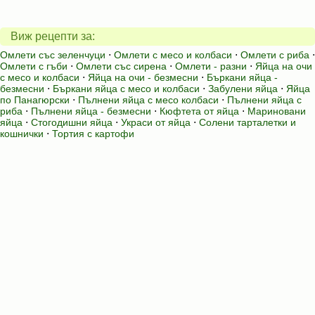
Виж рецепти за:
Омлети със зеленчуци
⋅
Омлети с месо и колбаси
⋅
Омлети с риба
⋅
Омлети с гъби
⋅
Омлети със сирена
⋅
Омлети - разни
⋅
Яйца на очи
с месо и колбаси
⋅
Яйца на очи - безмесни
⋅
Бъркани яйца -
безмесни
⋅
Бъркани яйца с месо и колбаси
⋅
Забулени яйца
⋅
Яйца
по Панагюрски
⋅
Пълнени яйца с месо колбаси
⋅
Пълнени яйца с
риба
⋅
Пълнени яйца - безмесни
⋅
Кюфтета от яйца
⋅
Мариновани
яйца
⋅
Стогодишни яйца
⋅
Украси от яйца
⋅
Солени тарталетки и
кошнички
⋅
Тортия с картофи