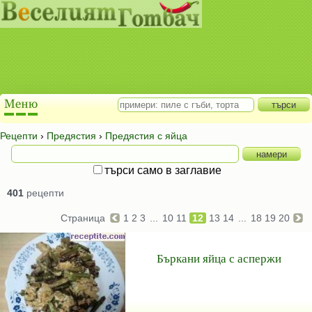
Рецепти
›
Предястия
›
Предястия с яйца
търси само в заглавие
401
рецепти
Страница
1
2
3
...
10
11
12
13
14
...
18
19
20
Бъркани яйца с аспержи