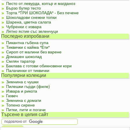
Песто от левурда, копър и магданоз
Бързо бутер тесто
Торта *ТРИ ШОКОЛАДА* - Без печене
Шоколадови снежни топки
Шарена, цветна салата
Чубренки с извара
Лятно ястие със зеленчуци
Последно изпробвани
Пикантна гъбена супа
Тиквички с кайма *Ети*
Сироп от малини без варене
Домашен шоколад
Смлян таратор
Баклава с готови обикновени кори
Палачинки от тиквички
Популярни колекции
Зимнина с чушки
Пилешки гърди (филе)
Извара и рикота
Гювеч
Зимнина с домати
Топено сирене
Питки, пити и погачи
Търсене в целия сайт