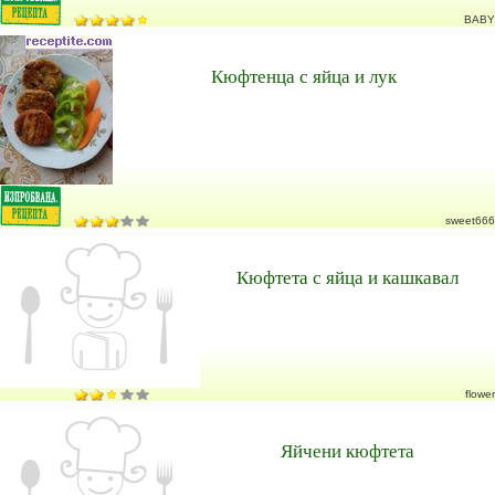
BABY
Кюфтенца с яйца и лук
sweet666
Кюфтета с яйца и кашкавал
flower
Яйчени кюфтета