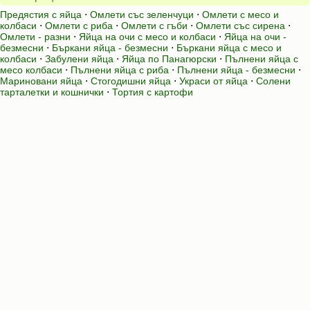
Предястия с яйца
⋅
Омлети със зеленчуци
⋅
Омлети с месо и
колбаси
⋅
Омлети с риба
⋅
Омлети с гъби
⋅
Омлети със сирена
⋅
Омлети - разни
⋅
Яйца на очи с месо и колбаси
⋅
Яйца на очи -
безмесни
⋅
Бъркани яйца - безмесни
⋅
Бъркани яйца с месо и
колбаси
⋅
Забулени яйца
⋅
Яйца по Панагюрски
⋅
Пълнени яйца с
месо колбаси
⋅
Пълнени яйца с риба
⋅
Пълнени яйца - безмесни
⋅
Мариновани яйца
⋅
Стогодишни яйца
⋅
Украси от яйца
⋅
Солени
тарталетки и кошнички
⋅
Тортия с картофи