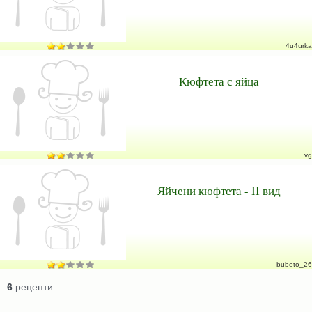
4u4urka
Кюфтета с яйца
vg
Яйчени кюфтета - II вид
bubeto_26
6
рецепти