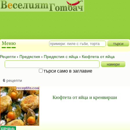
Рецепти
›
Предястия
›
Предястия с яйца
›
Кюфтета от яйца
търси само в заглавие
6
рецепти
Кюфтета от яйца и кренвирши