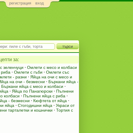
регистрация
вход
епти за:
с зеленчуци
⋅
Омлети с месо и колбаси
 риба
⋅
Омлети с гъби
⋅
Омлети със
млети - разни
⋅
Яйца на очи с месо и
Яйца на очи - безмесни
⋅
Бъркани яйца -
⋅
Бъркани яйца с месо и колбаси
⋅
яйца
⋅
Яйца по Панагюрски
⋅
Пълнени
со колбаси
⋅
Пълнени яйца с риба
⋅
йца - безмесни
⋅
Кюфтета от яйца
⋅
ни яйца
⋅
Стогодишни яйца
⋅
Украси от
ени тарталетки и кошнички
⋅
Тортия с