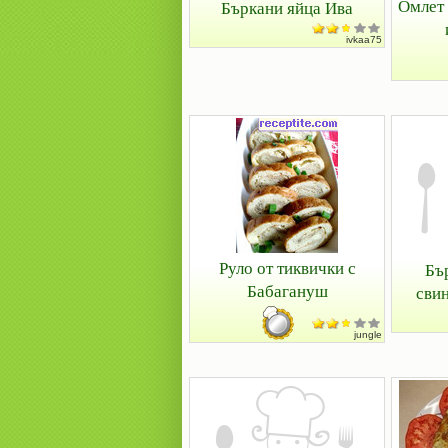
Омлет 
Бъркани яйца Ива
ivkaa75
Руло от тиквички с
Бъ
Бабагануш
сви
jungle