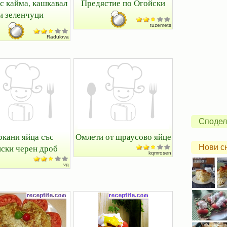
с кайма, кашкавал
Предястие по Огойски
и зеленчуци
tuzemets
Radulova
Сподел
ркани яйца със
Омлети от щраусово яйце
нски черен дроб
Нови с
kqmrosen
vg