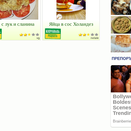
 с лук и сланина
Яйца в сос Холандез
vg
nelale