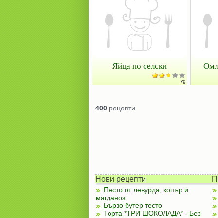
Яйца по селски
Омл
vg
400
рецепти
Нови рецепти
П
Песто от левурда, копър и
магданоз
Бързо бутер тесто
Торта *ТРИ ШОКОЛАДА* - Без