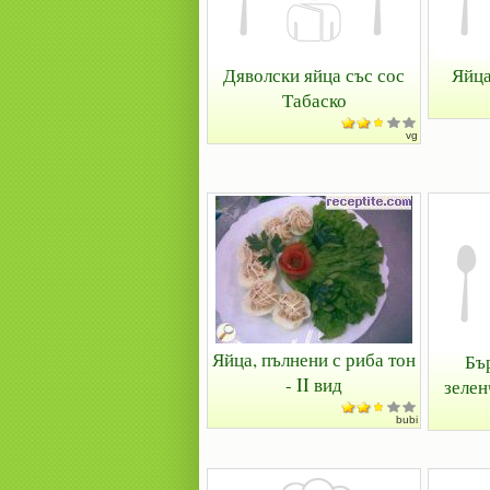
Дяволски яйца със сос
Яйца
Табаско
vg
Яйца, пълнени с риба тон
Бъ
- II вид
зелен
bubi