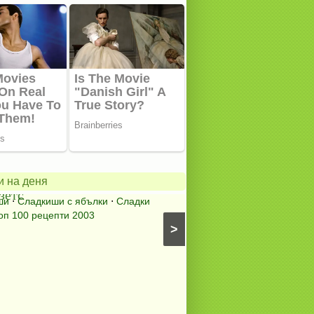
ански
в
Содената
питка
на
и на деня
зетс
мама
ши
⋅
Сладкиши с ябълки
⋅
Сладки
Содена питка
⋅
Питки, пи
оп 100 рецепти 2003
питки (без плънка)
⋅
Топ 10
>