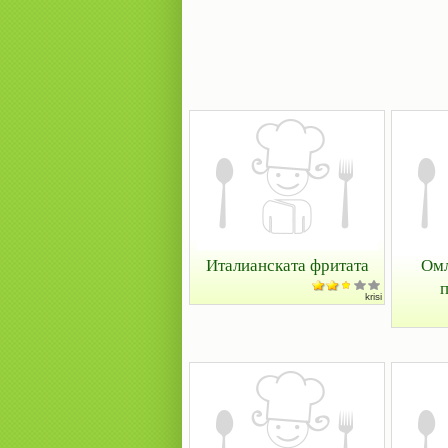
Италианската фритата
Омл
п
krisi