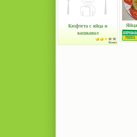
Яйца
Кюфтета с яйца и
кашкавал
flower