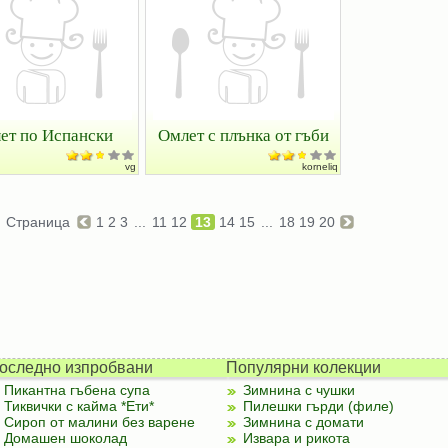
ет по Испански
Омлет с плънка от гъби
vg
korneliq
Страница
1
2
3
...
11
12
13
14
15
...
18
19
20
оследно изпробвани
Популярни колекции
Пикантна гъбена супа
Зимнина с чушки
Тиквички с кайма *Ети*
Пилешки гърди (филе)
Сироп от малини без варене
Зимнина с домати
Домашен шоколад
Извара и рикота