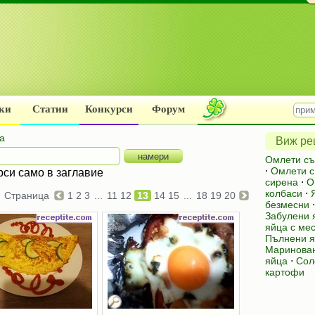
ки
Статии
Конкурси
Форум
а
Виж рец
Омлети съ
⋅
Омлети с
рси само в заглавие
сирена
⋅
О
колбаси
⋅
Страница
1
2
3
...
11
12
13
14
15
...
18
19
20
безмесни
Забулени 
яйца с ме
Пълнени я
Маринова
яйца
⋅
Сол
картофи