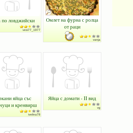
Омлет на фурна с ролца
 по ловджийски
от раци
vesi77_1977
vanja
ркани яйца със
Яйца с домати - II вид
чуци и кренвирш
vg
ivelina78