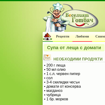
Рецепти
Любими
Сним
Супа от леща с домати
НЕОБХОДИМИ ПРОДУКТИ
• 200 г леща
• 50 мл олио
• 1 с.л. червен пипер
• сол
• 3-4 скилидки чесън
• домати от консерва
• магданоз
• чубрица
• 1 бр. морков