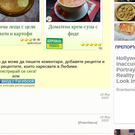
ена леща с цели
Доматена крем-супа с
мати и картофи
фиде
splendour
vg
за да може да пишете коментари, добавяте рецепти и
 рецептите, които харесвате в Любими.
гистрирай се сега!
или
не изисква регистрация)
16 Яну
2020
16 Яну
2020
[Изпробвана]