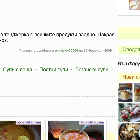
 в тенджерка с всичките продукти заедно. Накрая
ноз.
Сподел
Рецептата е добавена от
hristov99999
на 22 Февруари 2009 г.
Във фор
⋅
Супи с леща
⋅
Постни супи
⋅
Вегански супи
⋅
Нови с