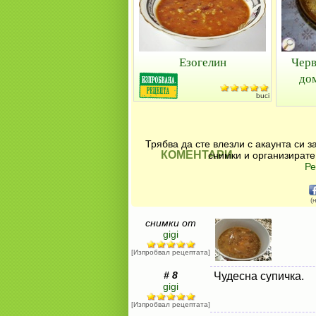
Езогелин
Черв
до
buci
Трябва да сте влезли с акаунта си 
КОМЕНТАРИ
снимки и организирате
Ре
(
снимки от
gigi
[Изпробвал рецептата]
# 8
Чудесна супичка.
gigi
[Изпробвал рецептата]