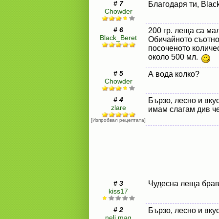
# 7
Благодаря ти, Blac
Chowder
# 6
200 гр. леща са ма
Black_Beret
Обичайното съотнош
посоченото количе
около 500 мл.
# 5
А вода колко?
Chowder
# 4
Бързо, лесно и вкус
zlare
имам слагам див ч
[Изпробвал рецептата]
# 3
Чудесна леща бра
kiss17
# 2
Бързо, лесно и вку
neli.mag