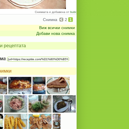
Снимката е добавена от
bubi
Снимка
2
1
Виж всички снимки
Добави нова снимка
и рецептата
ума
нимки