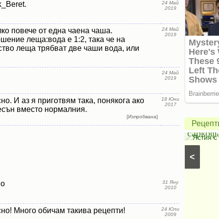
k_Beret.
24 Май
2019
лко повече от една чаена чаша.
24 Май
2019
ение леща:вода е 1:2, така че на
ство леща трябват две чаши вода, или
Крем
24 Май
с
2019
чиа
Печено
но. И аз я приготвям така, понякога ако
18 Юни
и
пиле
2017
есън вместо нормалния.
кокосово
в
[Изпробвана]
Рецепт
мляко
саркоф
Кокосови кремове
⋅
Вегански рецепти
⋅
Постни
Ястия с
десерти
⋅
Вегански десерти
⋅
Кремове, парфета и
<
желета
⋅
Ягодови кремове
⋅
Кремове с горски
плодове
во
31 Яну
2010
сно! Много обичам такива рецепти!
24 Юли
2009