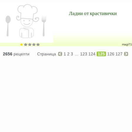
Ладии от краставички
magi71
2656
рецепти
Страница
1
2
3
...
123
124
125
126
127