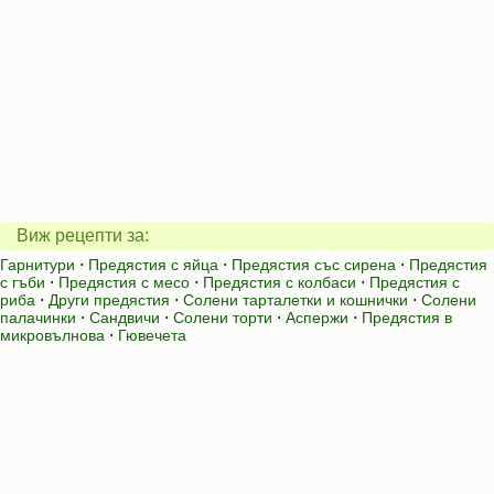
Виж рецепти за:
Гарнитури
⋅
Предястия с яйца
⋅
Предястия със сирена
⋅
Предястия
с гъби
⋅
Предястия с месо
⋅
Предястия с колбаси
⋅
Предястия с
риба
⋅
Други предястия
⋅
Солени тарталетки и кошнички
⋅
Солени
палачинки
⋅
Сандвичи
⋅
Солени торти
⋅
Аспержи
⋅
Предястия в
микровълнова
⋅
Гювечета