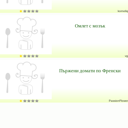
korneliq
Омлет с мозък
vg
Пържени домати по Френски
PassionFlower