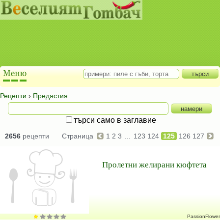
Рецепти
›
Предястия
търси само в заглавие
2656
рецепти
Страница
1
2
3
...
123
124
125
126
127
Пролетни желирани кюфтета
PassionFlower