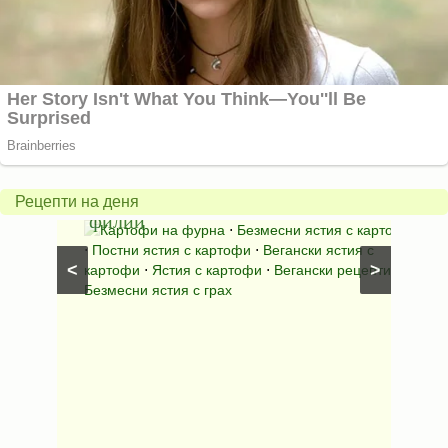
Постни
Пани
картофено-
пиле
гъбено-
с
грахови
царев
Рецепти на деня
филии
браш
Картофи на фурна
⋅
Безмесни ястия с картофи
Ястия
⋅
Постни ястия с картофи
⋅
Вегански ястия с
хапки
<
>
картофи
⋅
Ястия с картофи
⋅
Вегански рецепти
⋅
Безмесни ястия с грах