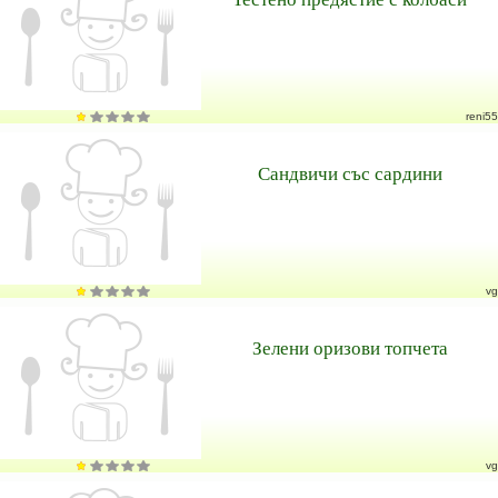
reni55
Сандвичи със сардини
vg
Зелени оризови топчета
vg