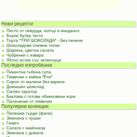
Нови рецепти
Песто от левурда, копър и магданоз
Бързо бутер тесто
Торта *ТРИ ШОКОЛАДА* - Без печене
Шоколадови снежни топки
Шарена, цветна салата
Чубренки с извара
Лятно ястие със зеленчуци
Последно изпробвани
Пикантна гъбена супа
Тиквички с кайма *Ети*
Сироп от малини без варене
Домашен шоколад
Смлян таратор
Баклава с готови обикновени кори
Палачинки от тиквички
Популярни колекции
Пилешки гърди (филе)
Зимнина с чушки
Гювеч
Салати с майонеза
Зимнина с домати