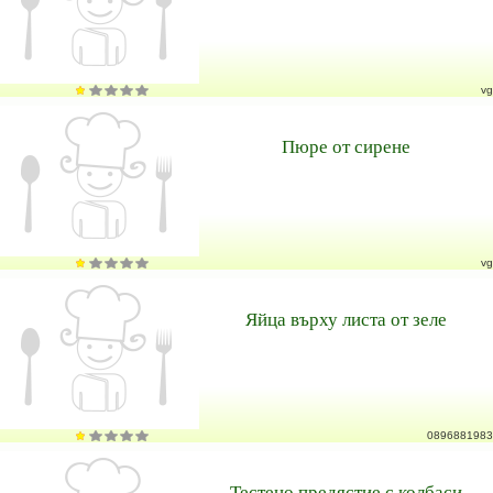
vg
Пюре от сирене
vg
Яйца върху листа от зеле
0896881983
Тестено предястие с колбаси