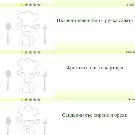
BABY
Пълнени зеленчуци с руска салата
zlatina
Фритати с праз и картофи
zuzkoto
Сандвичи със сирене и орехи