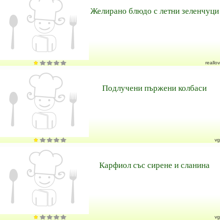
Желирано блюдо с летни зеленчуци
reallov
Подлучени пържени колбаси
vg
Карфиол със сирене и сланина
vg