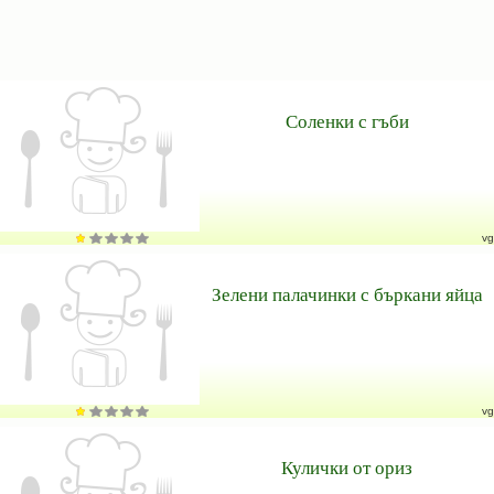
Соленки с гъби
vg
Зелени палачинки с бъркани яйца
vg
Кулички от ориз