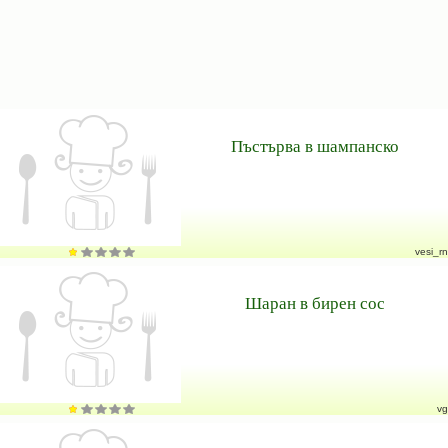
Пъстърва в шампанско
vesi_rn
Шаран в бирен сос
vg