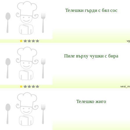
Телешки гърди с бял сос
vg
Пиле върху чушки с бира
vesi_rn
Телешко жиго