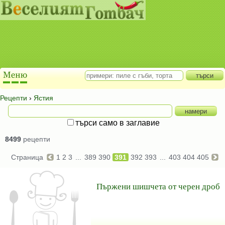
Рецепти
›
Ястия
търси само в заглавие
8499
рецепти
Страница
1
2
3
...
389
390
391
392
393
...
403
404
405
Пържени шишчета от черен дроб