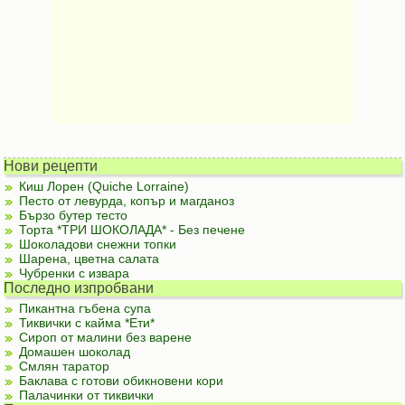
Нови рецепти
Киш Лорен (Quiche Lorraine)
Песто от левурда, копър и магданоз
Бързо бутер тесто
Торта *ТРИ ШОКОЛАДА* - Без печене
Шоколадови снежни топки
Шарена, цветна салата
Чубренки с извара
Последно изпробвани
Пикантна гъбена супа
Тиквички с кайма *Ети*
Сироп от малини без варене
Домашен шоколад
Смлян таратор
Баклава с готови обикновени кори
Палачинки от тиквички