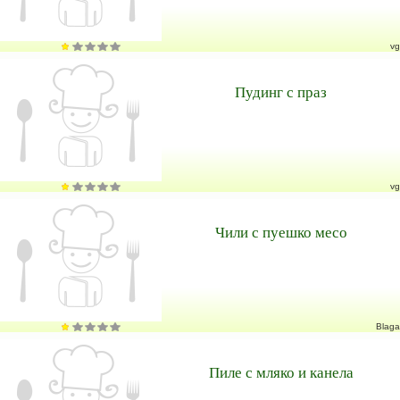
vg
Пудинг с праз
vg
Чили с пуешко месо
Blaga
Пиле с мляко и канела