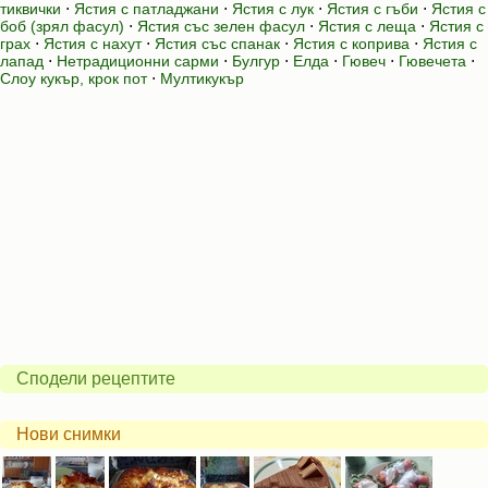
тиквички
⋅
Ястия с патладжани
⋅
Ястия с лук
⋅
Ястия с гъби
⋅
Ястия с
боб (зрял фасул)
⋅
Ястия със зелен фасул
⋅
Ястия с леща
⋅
Ястия с
грах
⋅
Ястия с нахут
⋅
Ястия със спанак
⋅
Ястия с коприва
⋅
Ястия с
лапад
⋅
Нетрадиционни сарми
⋅
Булгур
⋅
Елда
⋅
Гювеч
⋅
Гювечета
⋅
Слоу кукър, крок пот
⋅
Мултикукър
Сподели рецептите
Нови снимки