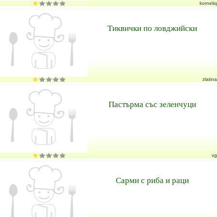
korneliq
Тиквички по ловджийски
zlatina
Пастърма със зеленчуци
vg
Сарми с риба и раци