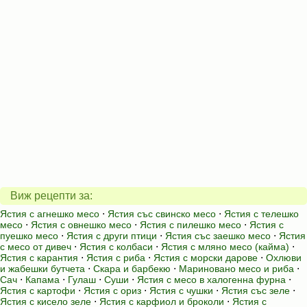
Виж рецепти за:
Ястия с агнешко месо
⋅
Ястия със свинско месо
⋅
Ястия с телешко
месо
⋅
Ястия с овнешко месо
⋅
Ястия с пилешко месо
⋅
Ястия с
пуешко месо
⋅
Ястия с други птици
⋅
Ястия със заешко месо
⋅
Ястия
с месо от дивеч
⋅
Ястия с колбаси
⋅
Ястия с мляно месо (кайма)
⋅
Ястия с карантия
⋅
Ястия с риба
⋅
Ястия с морски дарове
⋅
Охлюви
и жабешки бутчета
⋅
Скара и барбекю
⋅
Мариновано месо и риба
⋅
Сач
⋅
Капама
⋅
Гулаш
⋅
Суши
⋅
Ястия с месо в халогенна фурна
⋅
Ястия с картофи
⋅
Ястия с ориз
⋅
Ястия с чушки
⋅
Ястия със зеле
⋅
Ястия с кисело зеле
⋅
Ястия с карфиол и броколи
⋅
Ястия с