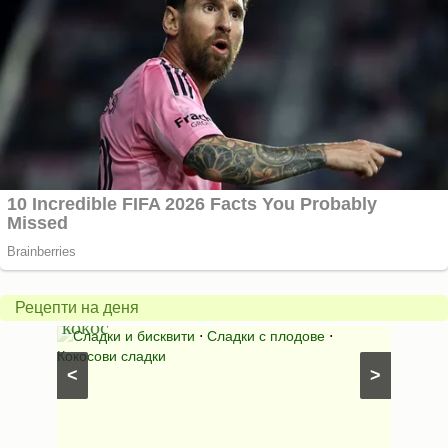
Бисквити
с
горски
Млеч
плодове
салат
и
*Зим
Рецепти на деня
кокос
ден*
иши с
Сладки и бисквити
⋅
Сладки с плодове
⋅
Салат
Кокосови сладки
⋅
Салати
<
>
рецепти