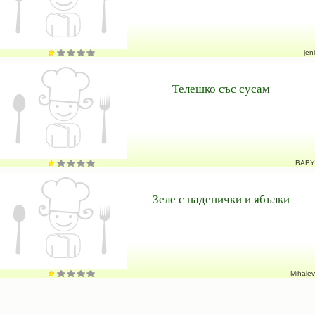
jeni
Телешко със сусам
BABY
Зеле с наденички и ябълки
Mihalev