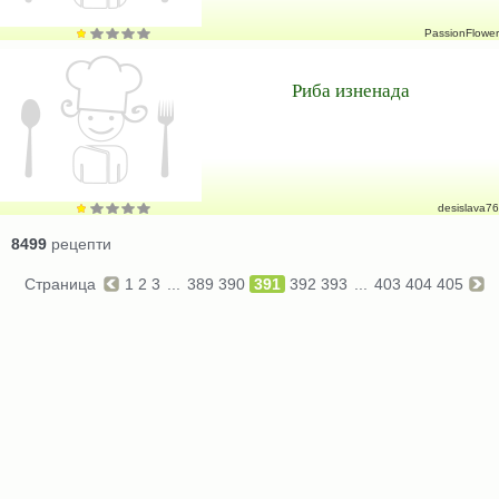
PassionFlower
Риба изненада
desislava76
8499
рецепти
Страница
1
2
3
...
389
390
391
392
393
...
403
404
405