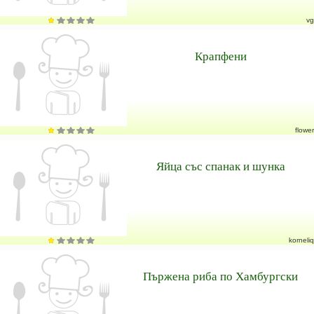
vg
Крапфени
flower
Яйца със спанак и шунка
korneliq
Пържена риба по Хамбургски