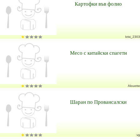
Картофки във фолио
krisi_2303
Месо с китайски спагети
Alouette
Шаран по Провансалски
vg