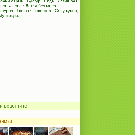
онни сарми
⋅
Булгур
⋅
Елда
⋅
Ястия без
кровълнова
⋅
Ястия без месо в
 фурна
⋅
Гювеч
⋅
Гювечета
⋅
Слоу кукър,
Мултикукър
и рецептите
нимки