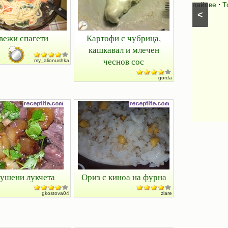
Салати със спанак
⋅
Салати с марули (зелени
пайове
⋅
Т
<
салати)
вежи спагети
Картофи с чубрица,
кашкавал и млечен
чеснов сос
my_alionushka
gorda
ушени лукчета
Ориз с киноа на фурна
gkostova04
zlare