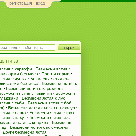
регистрация
вход
епти за:
ястия с картофи
⋅
Безмесни ястия с
ови сарми без месо
⋅
Постни сарми
⋅
ястия с чушки
⋅
Безмесни ястия със
еви сарми без месо
⋅
Безмесни ястия с
ле
⋅
Безмесни ястия с карфиол и
Безмесни ястия с тиквички
⋅
Безмесни
атладжани
⋅
Безмесни ястия с лук
⋅
ястия с гъби
⋅
Безмесни ястия с боб
ул)
⋅
Безмесни ястия със зелен фасул
⋅
ястия с леща
⋅
Безмесни ястия с грах
⋅
стия с нахут
⋅
Безмесни ястия със
езмесни ястия с коприва
⋅
Безмесни
пад
⋅
Безмесни ястия със смесени
⋅
Други безмесни ястия
⋅