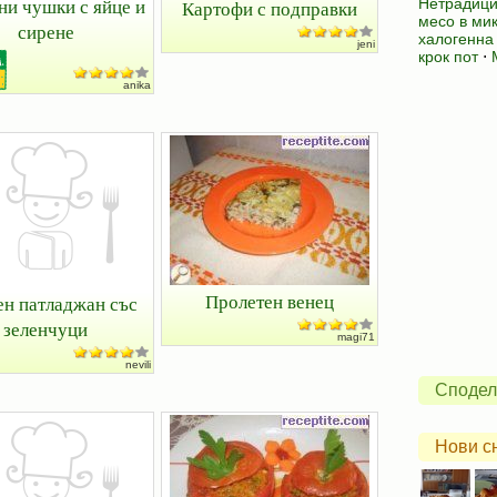
ни чушки с яйце и
Нетрадици
Картофи с подправки
месо в ми
сирене
халогенна
jeni
крок пот
⋅
anika
Пролетен венец
н патладжан със
зеленчуци
magi71
nevili
Сподел
Нови с