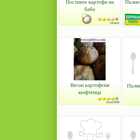
Постните картофи на
Пълне
баба
ninapz
Веган картофени
Пълне
кюфтенца
Ava1999