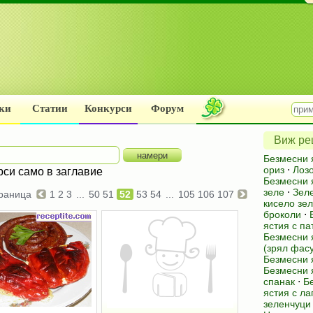
ки
Статии
Конкурси
Форум
Виж рец
Безмесни 
ориз
⋅
Лоз
рси само в заглавие
Безмесни 
зеле
⋅
Зел
раница
1
2
3
...
50
51
52
53
54
...
105
106
107
кисело зе
броколи
⋅
ястия с п
Безмесни 
(зрял фас
Безмесни 
Безмесни я
спанак
⋅
Б
ястия с ла
зеленчуци