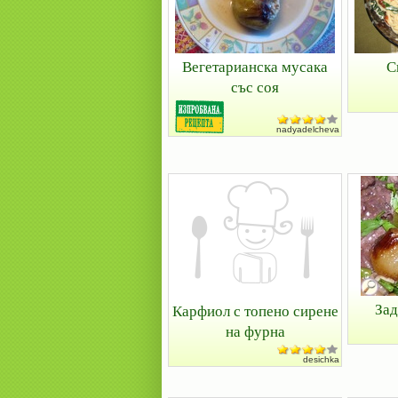
Вегетарианска мусака
С
със соя
nadyadelcheva
Зад
Карфиол с топено сирене
на фурна
desichka