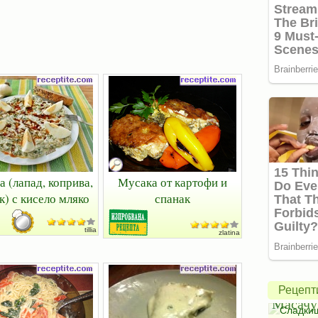
 (лапад, коприва,
Мусака от картофи и
к) с кисело мляко
спанак
Америк
tillia
zlatina
ябълко
пай
Салата
от
Рецепт
Букет
Масачу
Салати с краставици
⋅
Салати без месо
⋅
Сладки