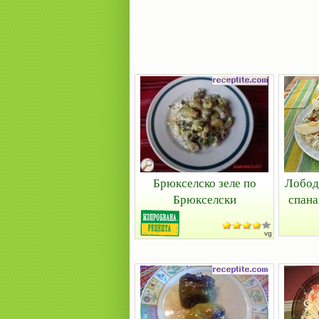
Брюкселско зеле по
Лобода
Брюкселски
спана
vg