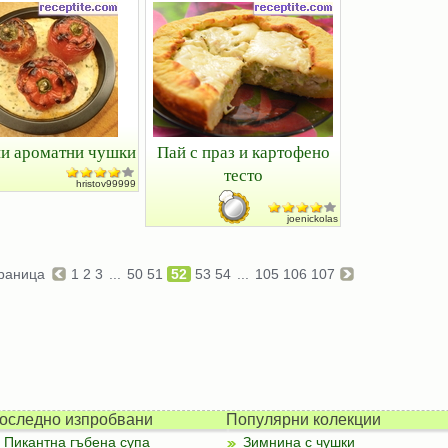
и ароматни чушки
Пай с праз и картофено
тесто
hristov99999
joenickolas
раница
1
2
3
...
50
51
52
53
54
...
105
106
107
оследно изпробвани
Популярни колекции
Пикантна гъбена супа
Зимнина с чушки