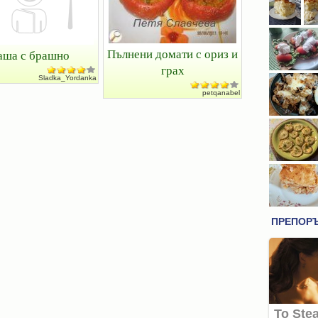
Пълнени домати с ориз и
аша с брашно
грах
Sladka_Yordanka
petqanabel