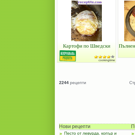
Картофи по Шведски
Пълнен
cookingtime
2244
рецепти
Ст
Нови рецепти
П
Песто от левурда, копър и