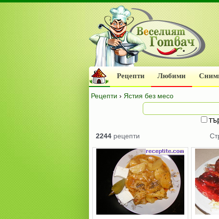
Рецепти
Любими
Сним
Рецепти
›
Ястия без месо
тъ
2244
рецепти
Ст