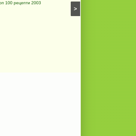
оп 100 рецепти 2003
питки (без плънка)
⋅
Топ 10
>