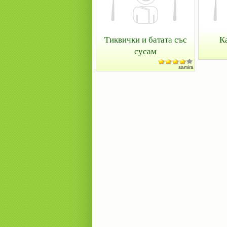
Тиквички и батата със
К
сусам
samira