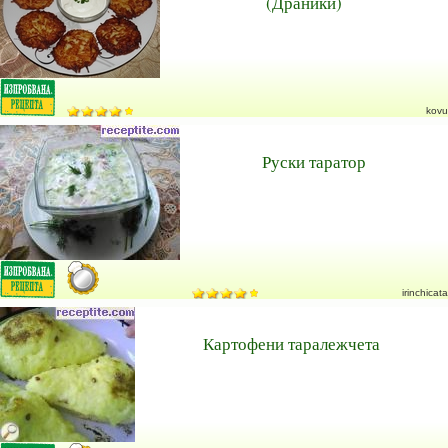
(Драники)
kovu
Руски таратор
irinchicata
Картофени таралежчета