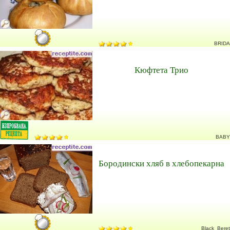
BRIDA
Кюфтета Трио
BABY
Бородински хляб в хлебопекарна
Black_Beret