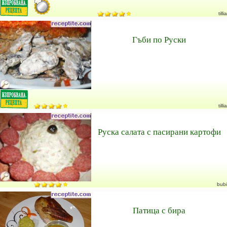
tillia
Гъби по Руски
tillia
Руска салата с пасирани картофи
bubi
Патица с бира