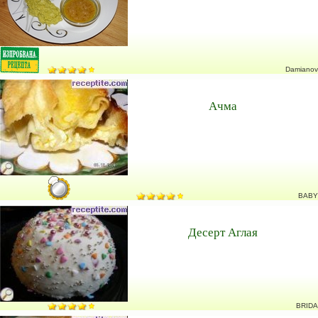
Damianov
Ачма
BABY
Десерт Аглая
BRIDA