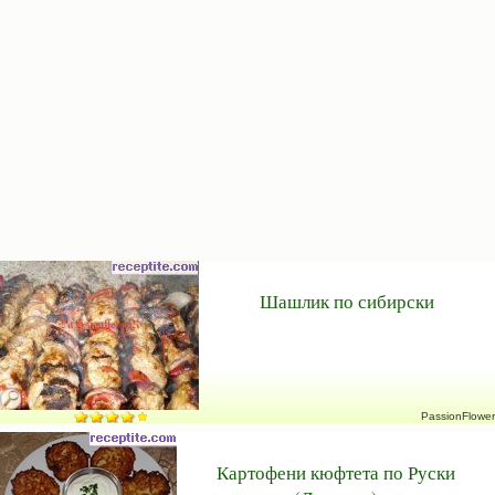
Шашлик по сибирски
PassionFlower
Картофени кюфтета по Руски