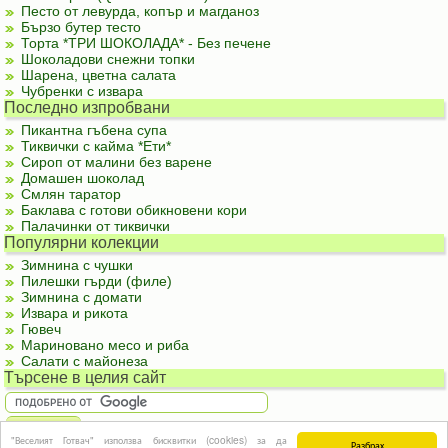
Песто от левурда, копър и магданоз
Бързо бутер тесто
Торта *ТРИ ШОКОЛАДА* - Без печене
Шоколадови снежни топки
Шарена, цветна салата
Чубренки с извара
Последно изпробвани
Пикантна гъбена супа
Тиквички с кайма *Ети*
Сироп от малини без варене
Домашен шоколад
Смлян таратор
Баклава с готови обикновени кори
Палачинки от тиквички
Популярни колекции
Зимнина с чушки
Пилешки гърди (филе)
Зимнина с домати
Извара и рикота
Гювеч
Мариновано месо и риба
Салати с майонеза
Търсене в целия сайт
"Веселият Готвач" използва бисквитки (cookies) за да
Разбрах
За реклама
|
За контакти
|
Подкрепете ни
|
Правила и условия
|
Полезна