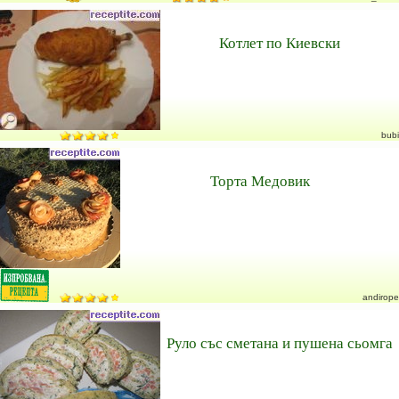
Котлет по Киевски
bubi
Торта Медовик
andirope
Руло със сметана и пушена сьомга