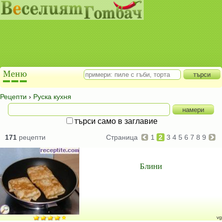
Рецепти
›
Руска кухня
търси само в заглавие
171
рецепти
Страница
1
2
3
4
5
6
7
8
9
Блини
vg