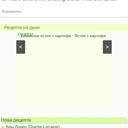
пържени
филийки
Картофен
без
Рецепти на деня
пуфер
пържене
Безмесни ястия с картофи
⋅
Ястия с картофи
Пържени тестен
<
>
Нови рецепти
Киш Лорен (Quiche Lorraine)