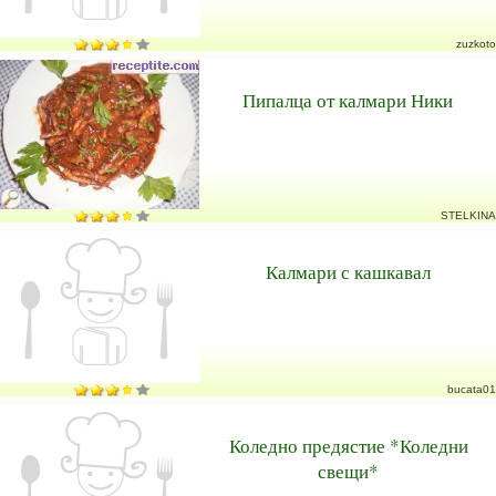
zuzkoto
Пипалца от калмари Ники
STELKINA
Калмари с кашкавал
bucata01
Коледно предястие *Коледни
свещи*