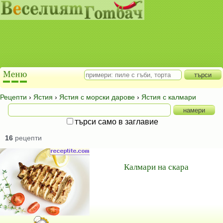
Рецепти
›
Ястия
›
Ястия с морски дарове
›
Ястия с калмари
търси само в заглавие
16
рецепти
Калмари на скара