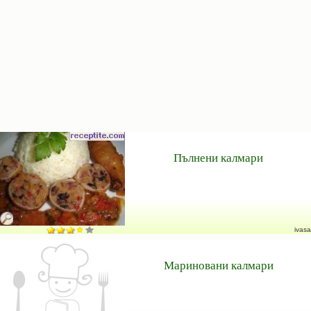
Пълнени калмари
ivasa
Мариновани калмари