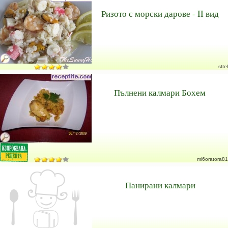
Ризото с морски дарове - II вид
sttel
Пълнени калмари Бохем
mi6oratora81
Панирани калмари