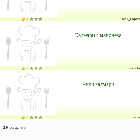
Meri_Popins
Калмари с майонеза
zuzkoto
Чили калмари
ceco
16
рецепти