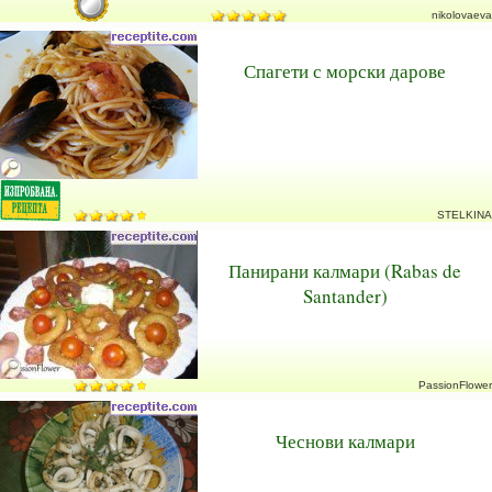
nikolovaeva
Спагети с морски дарове
STELKINA
Панирани калмари (Rabas de
Santander)
PassionFlower
Чеснови калмари