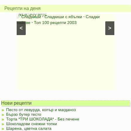
от
на
Рецепти на деня
Масачузетс
мама
⋅
Сладкиши
⋅
Сладкиши с ябълки
⋅
Сладки
Соден
лени
пайове
⋅
Топ 100 рецепти 2003
питки (б
<
>
Нови рецепти
Песто от левурда, копър и магданоз
Бързо бутер тесто
Торта *ТРИ ШОКОЛАДА* - Без печене
Шоколадови снежни топки
Шарена, цветна салата