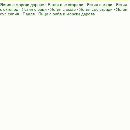
Ястия с морски дарове
⋅
Ястия със скариди
⋅
Ястия с миди
⋅
Ястия
с октопод
⋅
Ястия с раци
⋅
Ястия с омар
⋅
Ястия със стриди
⋅
Ястия
със сепия
⋅
Паеля
⋅
Пици с риба и морски дарове