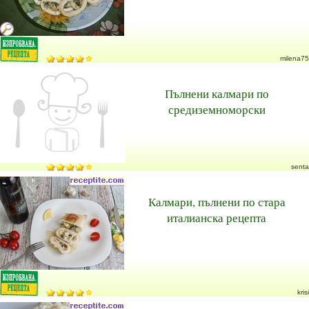
milena75
Пълнени калмари по
средиземноморски
senta
Калмари, пълнени по стара
италианска рецепта
krisi