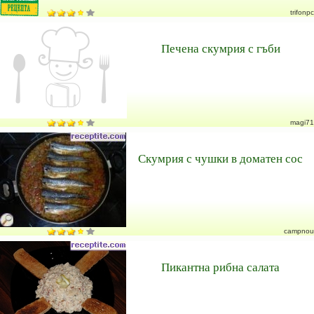
trifonpc
Печена скумрия с гъби
magi71
Скумрия с чушки в доматен сос
campnou
Пикантна рибна салата