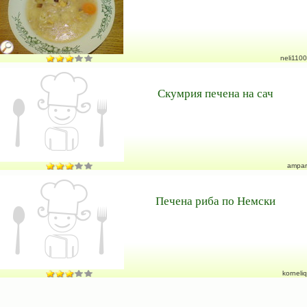
neli1100
Скумрия печена на сач
ampar
Печена риба по Немски
korneliq