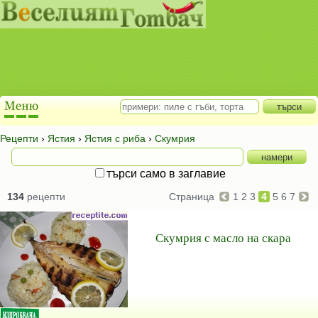
Рецепти
›
Ястия
›
Ястия с риба
›
Скумрия
търси само в заглавие
134
рецепти
Страница
1
2
3
4
5
6
7
Скумрия с масло на скара