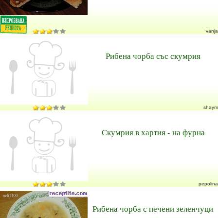
vanja
Рибена чорба със скумрия
shaym
Скумрия в хартия - на фурна
pepolina
Рибена чорба с печени зеленчуци