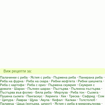
Виж рецепти за:
Палачинки с риба
⋅
Ястия с риба
⋅
Пържена риба
⋅
Панирана риба
⋅
Риба на фурна
⋅
Риба на скара
⋅
Рибни кюфтета
⋅
Рибни шишчета
⋅
Риба с картофи
⋅
Риба с ориз
⋅
Пържена скумрия
⋅
Скумрия с
домати
⋅
Шаран
⋅
Пълнен шаран
⋅
Пъстърва
⋅
Пълнена пъстърва
⋅
Пъстърва във фолио
⋅
Бяла риба
⋅
Мерлуза
⋅
Риба тон
⋅
Сьомга
⋅
Пушена сьомга
⋅
Пангасиус
⋅
Херинга
⋅
Хек
⋅
Треска
⋅
Сафрид
⋅
Сом
⋅
Ципура
⋅
Лаврак
⋅
Щука
⋅
Акула
⋅
Кефал
⋅
Калкан
⋅
Толстолоб
⋅
Паламуд
⋅
Цаца (копърка, шпрот)
⋅
Ястия с риба в микровълнова
⋅