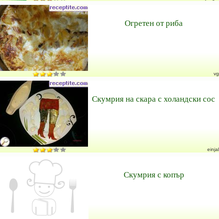
Огретен от риба
vg
Скумрия на скара с холандски сос
einjal
Скумрия с копър