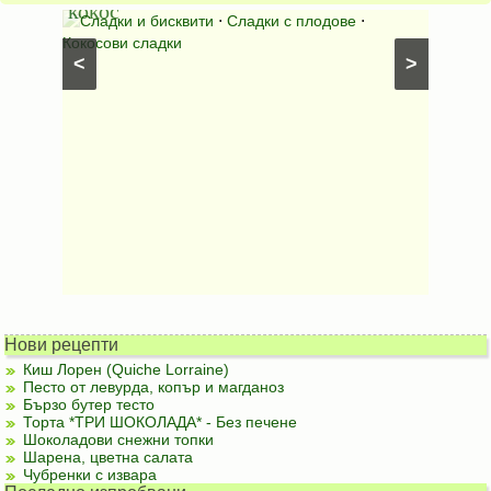
кокос
ден*
иши с
Сладки и бисквити
⋅
Сладки с плодове
⋅
Салат
Кокосови сладки
⋅
Салати
<
>
рецепти
Нови рецепти
Киш Лорен (Quiche Lorraine)
Песто от левурда, копър и магданоз
Бързо бутер тесто
Торта *ТРИ ШОКОЛАДА* - Без печене
Шоколадови снежни топки
Шарена, цветна салата
Чубренки с извара