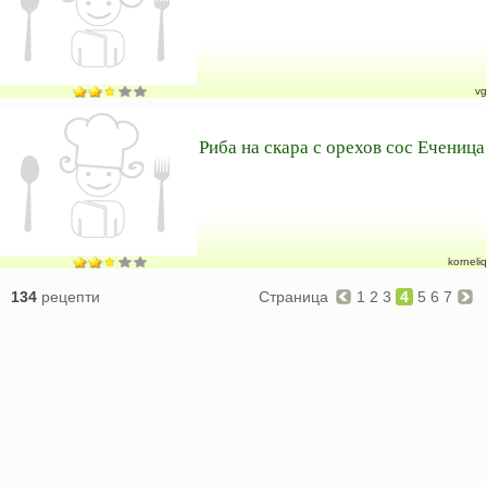
vg
Риба на скара с орехов сос Еченица
korneliq
134
рецепти
Страница
1
2
3
4
5
6
7