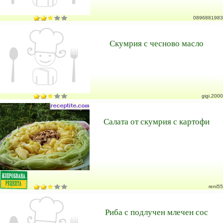
0896881983
Скумрия с чесново масло
gigi.2000
Салата от скумрия с картофи
reni55
Риба с подлучен млечен сос