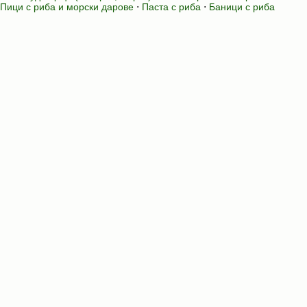
Пици с риба и морски дарове
⋅
Паста с риба
⋅
Баници с риба