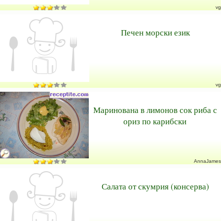
vg
Печен морски език
vg
Маринована в лимонов сок риба с
ориз по карибски
AnnaJames
Салата от скумрия (консерва)