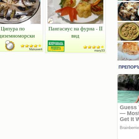
Ципура по
Пангасиус на фурна - II
диземноморски
вид
Makaweli
mary33