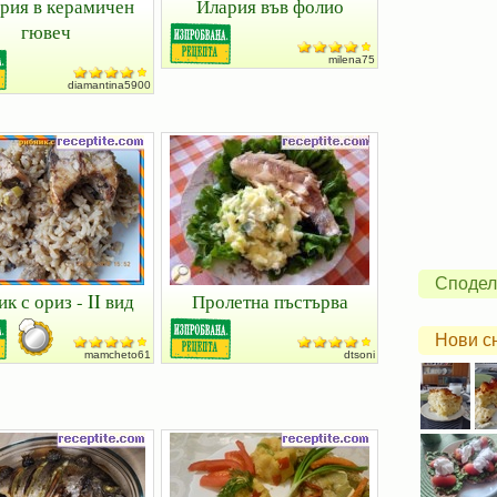
рия в керамичен
Илария във фолио
гювеч
milena75
diamantina5900
Сподел
к с ориз - II вид
Пролетна пъстърва
Нови с
mamcheto61
dtsoni