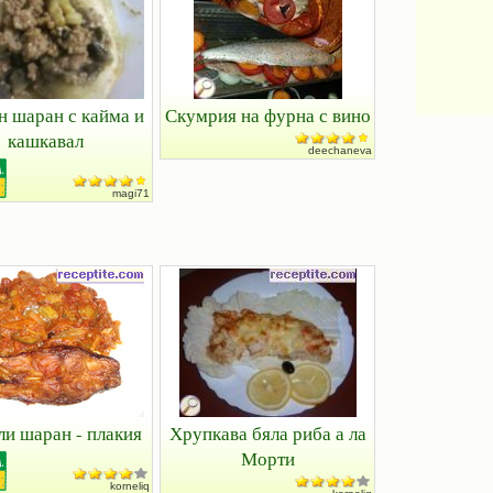
н шаран с кайма и
Скумрия на фурна с вино
кашкавал
deechaneva
magi71
ли шаран - плакия
Хрупкава бяла риба а ла
Морти
korneliq