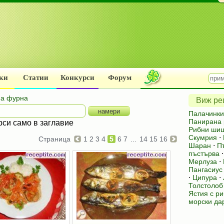
ки
Статии
Конкурси
Форум
на фурна
Виж рец
Палачинки
Панирана 
рси само в заглавие
Рибни ши
Скумрия
⋅
Страница
1
2
3
4
5
6
7
...
14
15
16
Шаран
⋅
П
пъстърва
Мерлуза
⋅
Пангасиус
⋅
Ципура
⋅
Толстолоб
Ястия с р
морски да