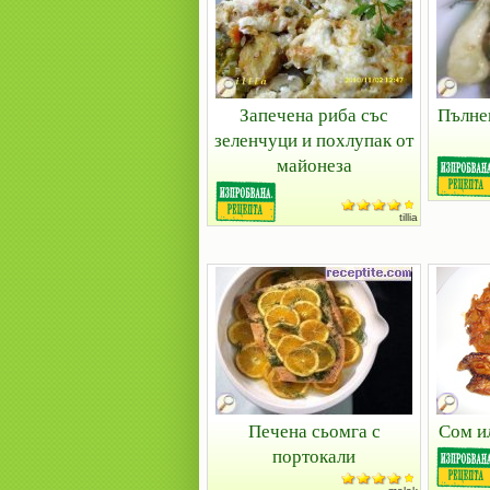
Запечена риба със
Пълне
зеленчуци и похлупак от
майонеза
tillia
Печена сьомга с
Сом и
портокали