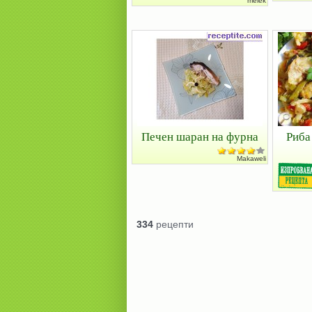
melek
Печен шаран на фурна
Риба
Makaweli
334
рецепти