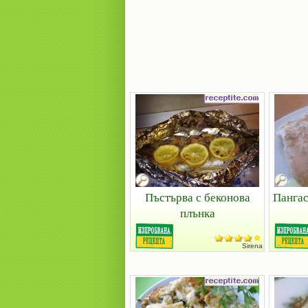
Пъстърва с беконова
Пангас
плънка
Sirena