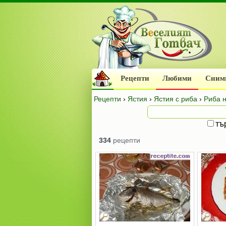
Рецепти
Любими
Сним
Рецепти
›
Ястия
›
Ястия с риба
›
Риба 
тъ
334
рецепти