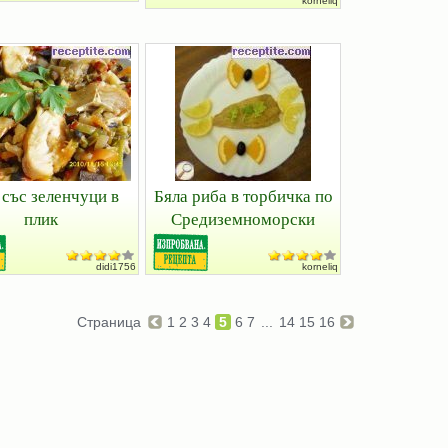
korneliq
 със зеленчуци в
Бяла риба в торбичка по
плик
Средиземноморски
didi1756
korneliq
Страница
1
2
3
4
5
6
7
...
14
15
16