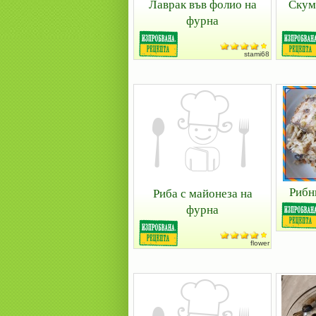
Лаврак във фолио на
Скум
фурна
stami68
Рибни
Риба с майонеза на
фурна
flower