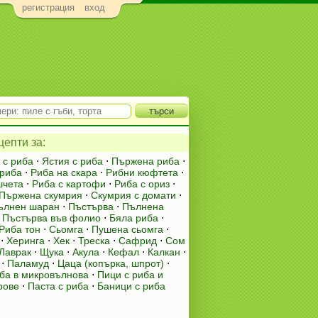
регистрация
вход
епти за:
 с риба
⋅
Ястия с риба
⋅
Пържена риба
⋅
риба
⋅
Риба на скара
⋅
Рибни кюфтета
⋅
шчета
⋅
Риба с картофи
⋅
Риба с ориз
⋅
Пържена скумрия
⋅
Скумрия с домати
⋅
ълнен шаран
⋅
Пъстърва
⋅
Пълнена
⋅
Пъстърва във фолио
⋅
Бяла риба
⋅
Риба тон
⋅
Сьомга
⋅
Пушена сьомга
⋅
⋅
Херинга
⋅
Хек
⋅
Треска
⋅
Сафрид
⋅
Сом
Лаврак
⋅
Щука
⋅
Акула
⋅
Кефал
⋅
Калкан
⋅
⋅
Паламуд
⋅
Цаца (копърка, шпрот)
⋅
иба в микровълнова
⋅
Пици с риба и
рове
⋅
Паста с риба
⋅
Баници с риба