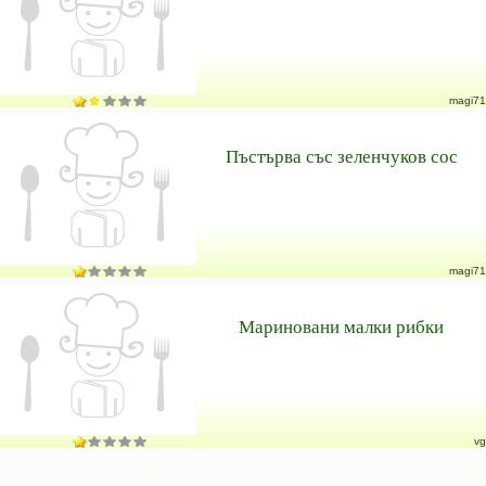
magi71
Пъстърва със зеленчуков сос
magi71
Мариновани малки рибки
vg