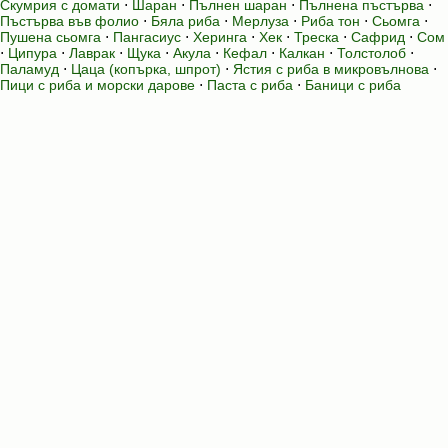
Скумрия с домати
⋅
Шаран
⋅
Пълнен шаран
⋅
Пълнена пъстърва
⋅
Пъстърва във фолио
⋅
Бяла риба
⋅
Мерлуза
⋅
Риба тон
⋅
Сьомга
⋅
Пушена сьомга
⋅
Пангасиус
⋅
Херинга
⋅
Хек
⋅
Треска
⋅
Сафрид
⋅
Сом
⋅
Ципура
⋅
Лаврак
⋅
Щука
⋅
Акула
⋅
Кефал
⋅
Калкан
⋅
Толстолоб
⋅
Паламуд
⋅
Цаца (копърка, шпрот)
⋅
Ястия с риба в микровълнова
⋅
Пици с риба и морски дарове
⋅
Паста с риба
⋅
Баници с риба