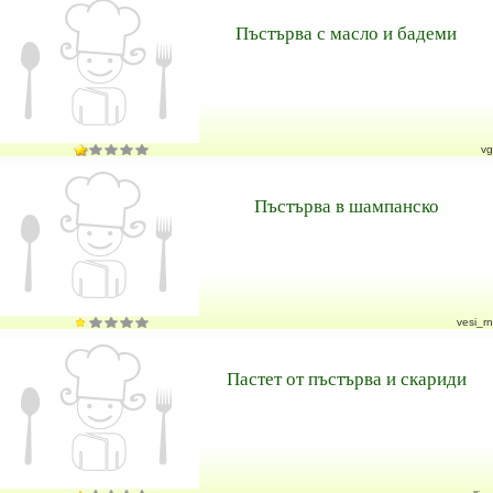
Пъстърва с масло и бадеми
vg
Пъстърва в шампанско
vesi_rn
Пастет от пъстърва и скариди