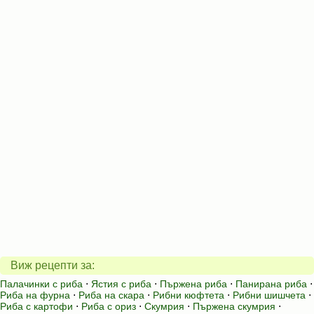
Виж рецепти за:
Палачинки с риба
⋅
Ястия с риба
⋅
Пържена риба
⋅
Панирана риба
⋅
Риба на фурна
⋅
Риба на скара
⋅
Рибни кюфтета
⋅
Рибни шишчета
⋅
Риба с картофи
⋅
Риба с ориз
⋅
Скумрия
⋅
Пържена скумрия
⋅