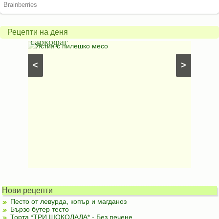
но
картофено-
гъбено-
грахови
Рецепти на деня
офаг
филии
я с пилешко месо
Картофи на фурна
⋅
Б
⋅
Постни ястия с картоф
<
>
картофи
⋅
Ястия с карт
Безмесни ястия с грах
Нови рецепти
Песто от левурда, копър и магданоз
Бързо бутер тесто
Торта *ТРИ ШОКОЛАДА* - Без печене