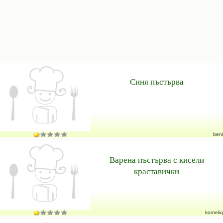
Синя пъстърва
beni
Варена пъстърва с кисели
краставички
korneliq