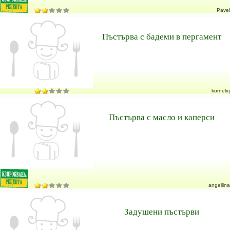
Pavel
Пъстърва с бадеми в пергамент
korneliq
Пъстърва с масло и каперси
angellina
Задушени пъстърви