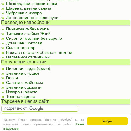
Шоколадови снежни топки
Шарена, цветна салата
Чубренки с извара
Лятно ястие със зеленчуци
Последно изпробвани
Пикантна гъбена супа
Тиквички с кайма *Ети*
Сироп от малини без варене
Домашен шоколад
Смлян таратор
Баклава с готови обикновени кори
Палачинки от тиквички
Популярни колекции
Пилешки гърди (филе)
Зимнина с чушки
Гювеч
Салати с майонеза
Зимнина с домати
Извара и рикота
Топено сирене
Търсене в целия сайт
"Веселият Готвач" използва бисквитки (cookies) за да
Разбрах
За реклама
|
За контакти
|
Подкрепете ни
|
Правила и условия
|
Полезна
предостави пълната функционалност на сайта.
Повече
информация
© Информацията в този сайт или части от нея не могат да бъдат използвани без
информация
изричното съгласие на авторите.