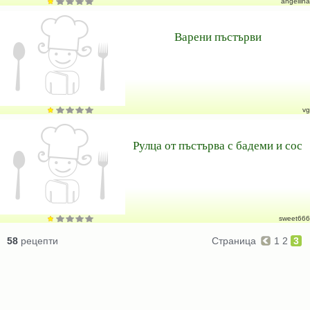
angellina
Варени пъстърви
vg
Рулца от пъстърва с бадеми и сос
sweet666
58
рецепти
Страница
1
2
3