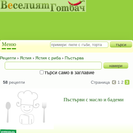
Рецепти
›
Ястия
›
Ястия с риба
›
Пъстърва
търси само в заглавие
58
рецепти
Страница
1
2
3
Пъстърви с масло и бадеми