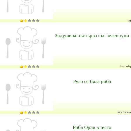
vg
Задушена пъстърва със зеленчуци
korneliq
Руло от бяла риба
irinchicata
Риба Орли в тесто