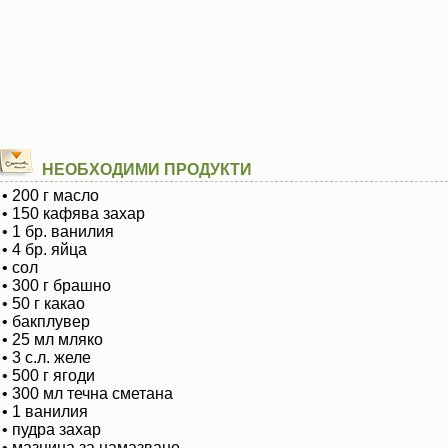
НЕОБХОДИМИ ПРОДУКТИ
• 200 г масло
• 150 кафява захар
• 1 бр. ванилия
• 4 бр. яйца
• сол
• 300 г брашно
• 50 г какао
• бакплувер
• 25 мл мляко
• 3 с.л. желе
• 500 г ягоди
• 300 мл течна сметана
• 1 ванилия
• пудра захар
• мазнина за намазване