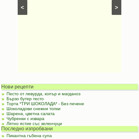
рфета и
⋅
Постни
<
>
ски
картофи
Безмесни
Нови рецепти
Песто от левурда, копър и магданоз
Бързо бутер тесто
Торта *ТРИ ШОКОЛАДА* - Без печене
Шоколадови снежни топки
Шарена, цветна салата
Чубренки с извара
Лятно ястие със зеленчуци
Последно изпробвани
Пикантна гъбена супа