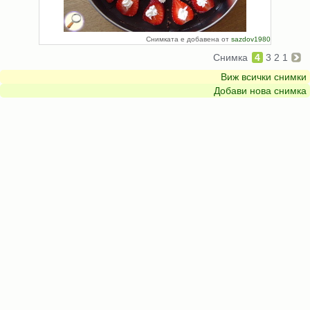
Снимката е добавена от
sazdov1980
Снимка
4
3
2
1
Виж всички снимки
Добави нова снимка