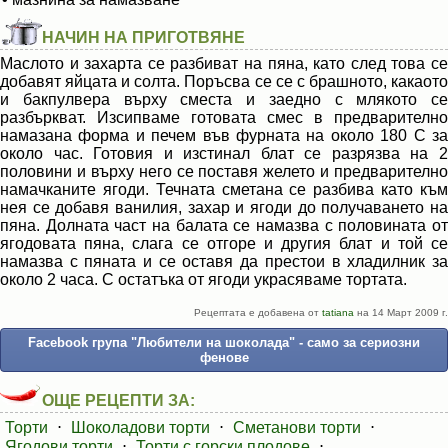
НАЧИН НА ПРИГОТВЯНЕ
Маслото и захарта се разбиват на пяна, като след това се
добавят яйцата и солта. Поръсва се се с брашното, какаото
и бакпулвера върху сместа и заедно с млякото се
разбъркват. Изсипваме готовата смес в предварително
намазана форма и печем във фурната на около 180 С за
около час. Готовия и изстинал блат се разрязва на 2
половини и върху него се поставя желето и предварително
намачканите ягоди. Течната сметана се разбива като към
нея се добавя ванилия, захар и ягоди до получаването на
пяна. Долната част на балата се намазва с половината от
ягодовата пяна, слага се отгоре и другия блат и той се
намазва с пяната и се оставя да престои в хладилник за
около 2 часа. С остатъка от ягоди украсяваме тортата.
Рецептата е добавена от
tatiana
на 14 Март 2009 г.
Facebook група "Любители на шоколада" - само за сериозни
фенове
ОЩЕ РЕЦЕПТИ ЗА:
Торти
⋅
Шоколадови торти
⋅
Сметанови торти
⋅
Ягодови торти
⋅
Торти с горски плодове
⋅