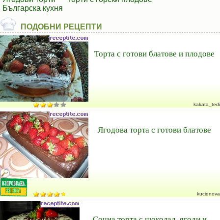
Българска кухня
ПОДОБНИ РЕЦЕПТИ
Торта с готови блатове и плодове
kakata_tedi
Ягодова торта с готови блатове
kuciqnova
Сочна торта с шоколад, ягоди и