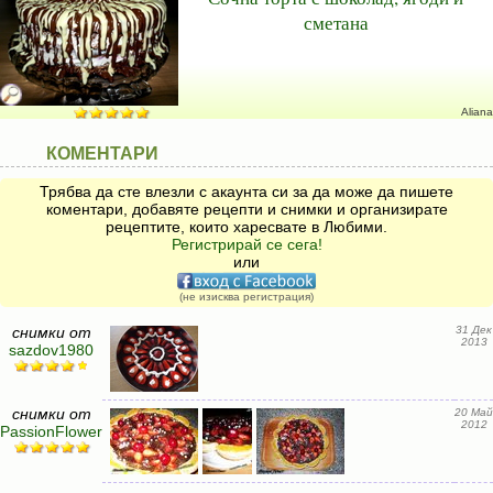
сметана
Aliana
КОМЕНТАРИ
Трябва да сте влезли с акаунта си за да може да пишете
коментари, добавяте рецепти и снимки и организирате
рецептите, които харесвате в Любими.
Регистрирай се сега!
или
(не изисква регистрация)
снимки от
31 Дек
2013
sazdov1980
снимки от
20 Май
2012
PassionFlower