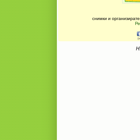
снимки и организирате
Ре
(
Н