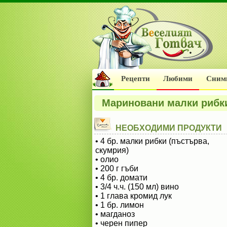
Рецепти
Любими
Сним
Мариновани малки рибк
НЕОБХОДИМИ ПРОДУКТИ
• 4 бр. малки рибки (пъстърва,
скумрия)
• олио
• 200 г гъби
• 4 бр. домати
• 3/4 ч.ч. (150 мл) вино
• 1 глава кромид лук
• 1 бр. лимон
• магданоз
• черен пипер