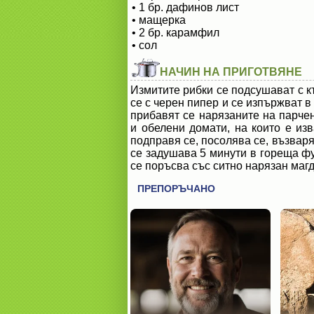
• 1 бр. дафинов лист
• мащерка
• 2 бр. карамфил
• сол
НАЧИН НА ПРИГОТВЯНЕ
Измитите рибки се подсушават с к
се с черен пипер и се изпържват в
прибавят се нарязаните на парчен
и обелени домати, на които е изв
подправя се, посолява се, възваря
се задушава 5 минути в гореща фу
се поръсва със ситно нарязан магд