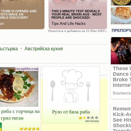
Рецептата е добавена на 21 Юни 2003 г.
ъстърва
⋅
Австрийска кухня
 риба с горчица на
Руло от бяла риба
грил тиган
irinchicata