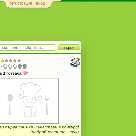
регистрация
вход
:
а
1
готвача
ви първа снимка и участвай в конкурс!
(подробностите - тук)