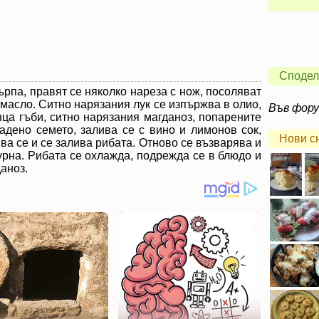
Сподел
ърпа, правят се няколко нареза с нож, посоляват
 масло. Ситно нарязания лук се изпържва в олио,
Във фор
ца гъби, ситно нарязания магданоз, попарените
адено семето, залива се с вино и лимонов сок,
Нови с
ва се и се залива рибата. Отново се възварява и
рна. Рибата се охлажда, подрежда се в блюдо и
аноз.