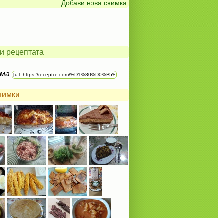
Добави нова снимка
и рецептата
ума
нимки