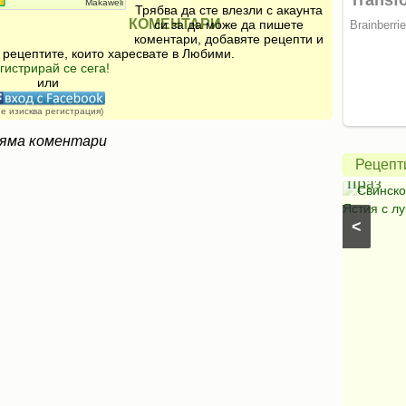
Makaweli
Трябва да сте влезли с акаунта
КОМЕНТАРИ
си за да може да пишете
коментари, добавяте рецепти и
 рецептите, които харесвате в Любими.
Зелена
гистрирай се сега!
салата
или
с
не изисква регистрация)
авокадо
Свинск
яма коментари
и
с
Рецепт
моцарела
праз
Салати с моркови
⋅
Моцарела
⋅
Салати с
Свинско
царевица
⋅
Салати без месо
⋅
Салати с чушки
⋅
Ястия с лу
<
Салати с авокадо
⋅
Салати с марули (зелени
салати)