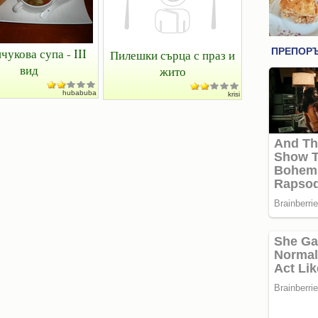
чукова супа - III
Пилешки сърца с праз и
вид
жито
hubabuba
krisi