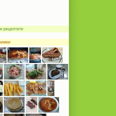
и рецептите
нимки