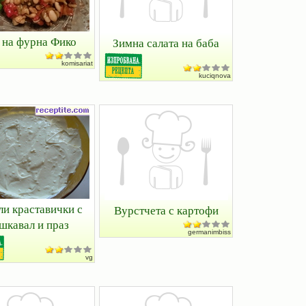
 на фурна Фико
Зимна салата на баба
komisariat
kuciqnova
ли краставички с
Вурстчета с картофи
шкавал и праз
germanimbiss
vg