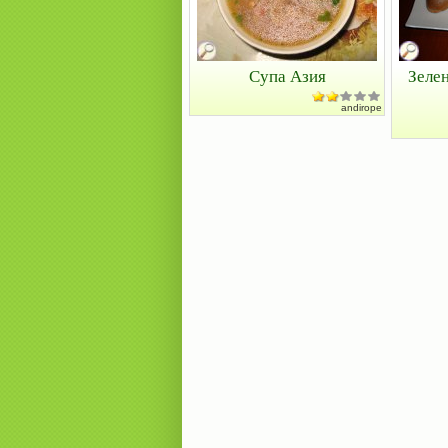
Супа Азия
Зелен
andirope