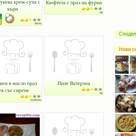
укова крем-супа с
Кюфтета с праз на фурна
къри
vg
krem
Сподел
Нови с
шен в масло праз
Пиле Ватерзоа
ук със сирене
vg
zuzkoto