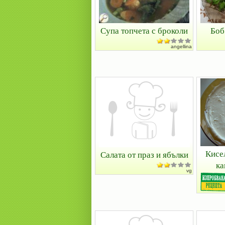
Супа топчета с броколи
Боб
angellina
Кисе
Салата от праз и ябълки
ка
vg