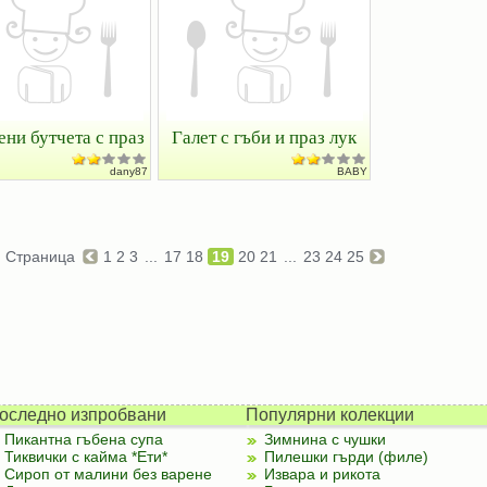
ни бутчета с праз
Галет с гъби и праз лук
dany87
BABY
Страница
1
2
3
...
17
18
19
20
21
...
23
24
25
оследно изпробвани
Популярни колекции
Пикантна гъбена супа
Зимнина с чушки
Тиквички с кайма *Ети*
Пилешки гърди (филе)
Сироп от малини без варене
Извара и рикота