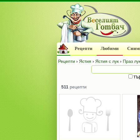
Рецепти
Любими
Сним
Рецепти
›
Ястия
›
Ястия с лук
›
Праз лу
тъ
511
рецепти