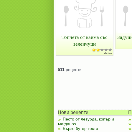
Топчета от кайма със
Задуше
зеленчуци
zlatina
511
рецепти
Нови рецепти
П
Песто от левурда, копър и
магданоз
Бързо бутер тесто