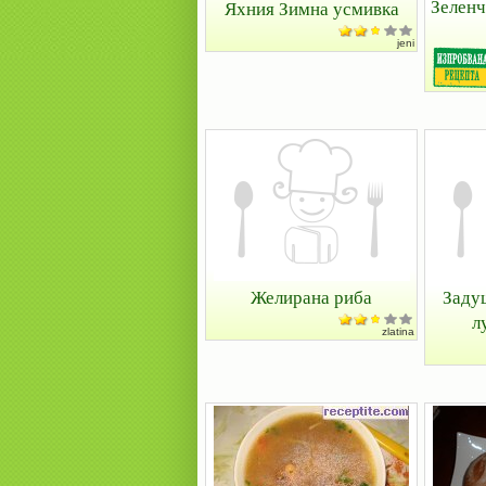
Зеленч
Яхния Зимна усмивка
jeni
Желирана риба
Заду
л
zlatina