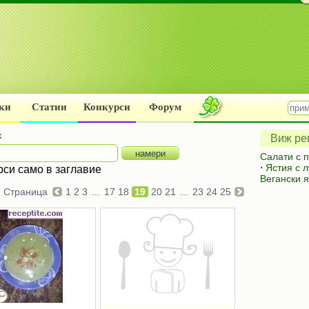
ки
Статии
Конкурси
Форум
к
Виж рец
Салати с 
⋅
Ястия с л
рси само в заглавие
Вегански я
Страница
1
2
3
...
17
18
19
20
21
...
23
24
25