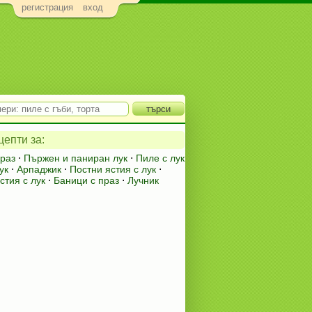
регистрация
вход
епти за:
праз
⋅
Пържен и паниран лук
⋅
Пиле с лук
ук
⋅
Арпаджик
⋅
Постни ястия с лук
⋅
стия с лук
⋅
Баници с праз
⋅
Лучник