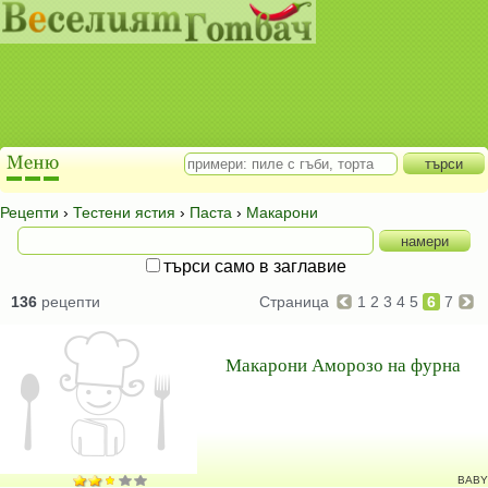
Рецепти
›
Тестени ястия
›
Паста
›
Макарони
търси само в заглавие
136
рецепти
Страница
1
2
3
4
5
6
7
Макарони Аморозо на фурна
BABY