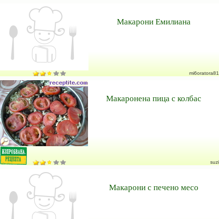
Макарони Емилиана
mi6oratora81
Макаронена пица с колбас
suzi
Макарони с печено месо