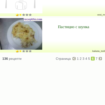
vesi_rn
Пастицио с шунка
kakata_tedi
136
рецепти
Страница
1
2
3
4
5
6
7