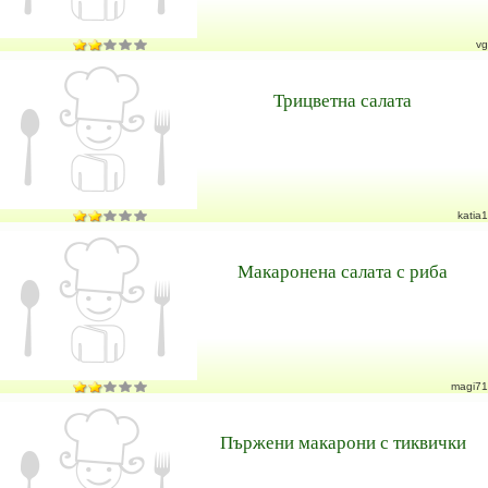
vg
Трицветна салата
katia1
Макаронена салата с риба
magi71
Пържени макарони с тиквички