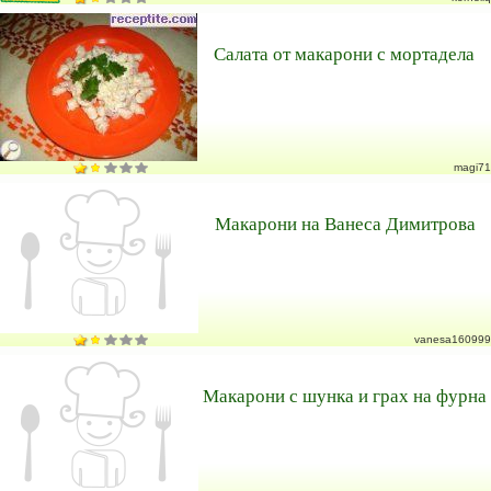
Салата от макарони с мортадела
magi71
Макарони на Ванеса Димитрова
vanesa160999
Макарони с шунка и грах на фурна