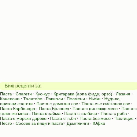
Виж рецепти за:
Паста
⋅
Спагети
⋅
Кус-кус
⋅
Критараки (арпа фиде, орзо)
⋅
Лазаня
⋅
Канелони
⋅
Талятеле
⋅
Равиоли
⋅
Пелмени
⋅
Ньоки
⋅
Нудълс,
оризови спагети
⋅
Паста с доматен сос
⋅
Паста със сметанов сос
⋅
Паста Карбонара
⋅
Паста Болонез
⋅
Паста с пилешко месо
⋅
Паста с
телешко месо
⋅
Паста с кайма
⋅
Паста с колбаси
⋅
Паста с риба
⋅
Паста с морски дарове
⋅
Паста с гъби
⋅
Паста без месо
⋅
Пастицио
⋅
Песто
⋅
Сосове за пици и паста
⋅
Дъмплинги
⋅
Юфка