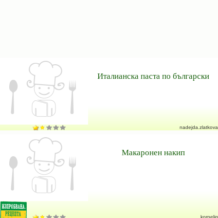
Италианска паста по български
nadejda.zlatkova
Макаронен накип
korneliq