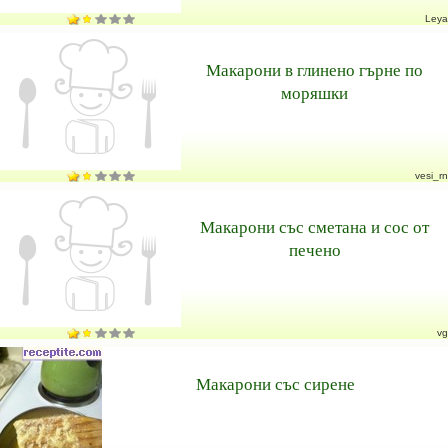
Leya
Макарони в глинено гърне по
моряшки
vesi_rn
Макарони със сметана и сос от
печено
vg
Макарони със сирене