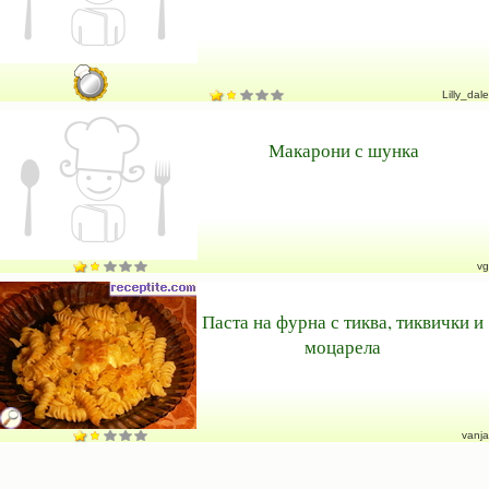
Lilly_dale
Макарони с шунка
vg
Паста на фурна с тиква, тиквички и
моцарела
vanja