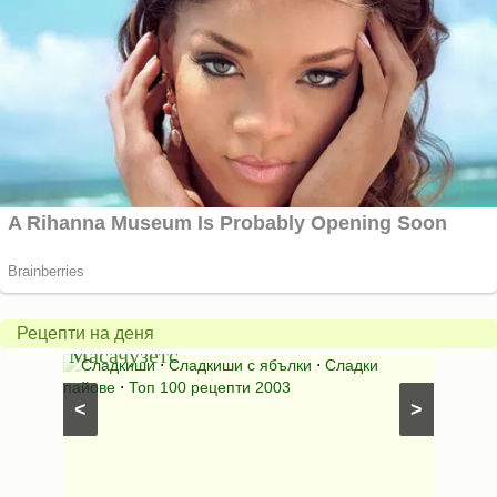
Американски
ябълков
Соден
пай
питка
от
на
Рецепти на деня
Масачузетс
мама
⋅
Сладкиши
⋅
Сладкиши с ябълки
⋅
Сладки
Соден
лени
пайове
⋅
Топ 100 рецепти 2003
питки (б
<
>