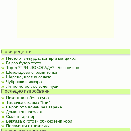
Нови рецепти
Песто от левурда, копър и магданоз
Бързо бутер тесто
Торта *ТРИ ШОКОЛАДА* - Без печене
Шоколадови снежни топки
Шарена, цветна салата
Чубренки с извара
Лятно ястие със зеленчуци
Последно изпробвани
Пикантна гъбена супа
Тиквички с кайма *Ети*
Сироп от малини без варене
Домашен шоколад
Смлян таратор
Баклава с готови обикновени кори
Палачинки от тиквички
Популярни колекции