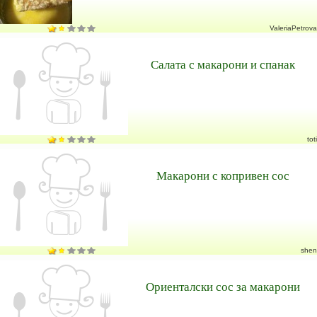
ValeriaPetrova
Салата с макарони и спанак
toti
Макарони с копривен сос
shen
Ориенталски сос за макарони