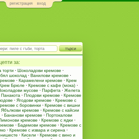
регистрация
вход
епти за:
а торти
⋅
Шоколадови кремове
⋅
 бял шоколад
⋅
Ванилови кремове
⋅
кремове
⋅
Карамелени кремове
⋅
Крем
Крем Брюле
⋅
Кремове с кафе (мока)
⋅
околадови мусове
⋅
Парфета
⋅
Желета
⋅
Панакота
⋅
Плодови кремове
⋅
Кремове
лодове
⋅
Ягодови кремове
⋅
Кремове с
ремове с боровинки
⋅
Кремове с вишни
⋅
Ябълкови кремове
⋅
Кремове с кайсии
и
⋅
Бананови кремове
⋅
Портокалови
Лимонови кремове
⋅
Кремове с ядки
⋅
ремове
⋅
Бадемови кремове
⋅
Кремове с
яко
⋅
Кремове с извара и сирена
⋅
 нишесте
⋅
Кисели
⋅
Кремове с вино и