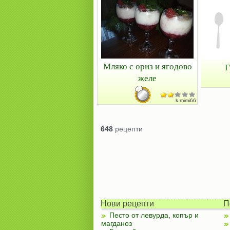
Мляко с ориз и ягодово
Г
желе
k.mimi66
648
рецепти
Нови рецепти
П
Песто от левурда, копър и
магданоз