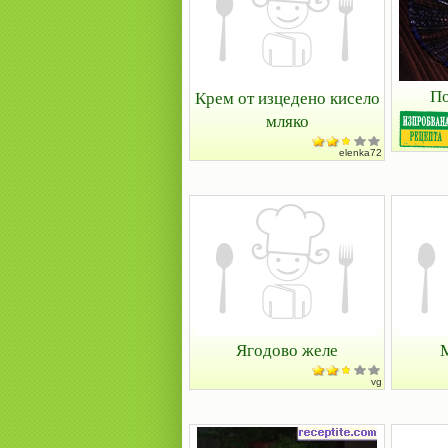
По
Крем от изцедено кисело
мляко
elenka72
Ягодово желе
vg