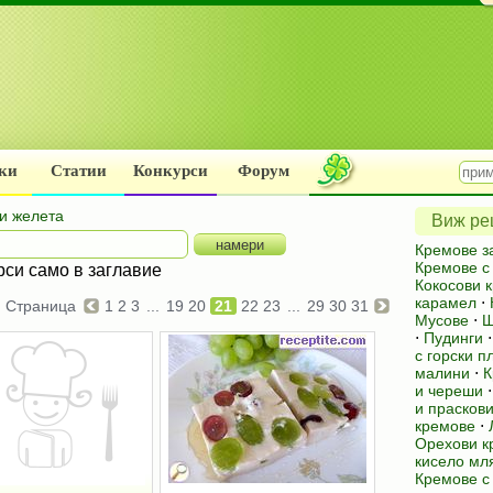
ки
Статии
Конкурси
Форум
и желета
Виж рец
Кремове з
Кремове с
рси само в заглавие
Кокосови 
карамел
⋅
Страница
1
2
3
...
19
20
21
22
23
...
29
30
31
Мусове
⋅
Ш
⋅
Пудинги
с горски п
малини
⋅
К
и череши
и прасков
кремове
⋅
Орехови к
кисело мл
Кремове с