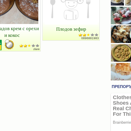
дов крем с орехи
Плодов зефир
и кокос
0896881983
zlare