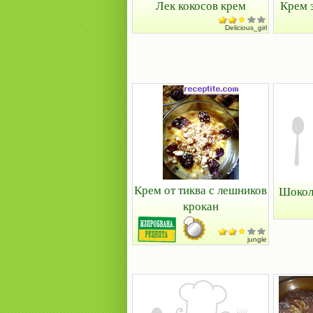
Лек кокосов крем
Крем 
Delicious_girl
Крем от тиква с лешников
Шокол
крокан
jungle