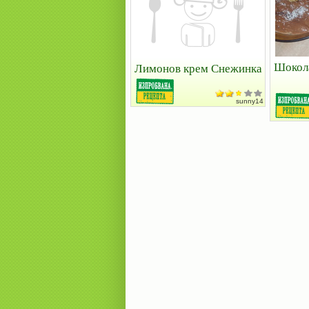
Шокола
Лимонов крем Снежинка
sunny14