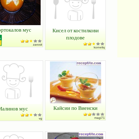
ртокалов мус
Кисел от костилкови
плодове
zarosit
korneliq
Кайсии по Виенски
Малинов мус
magi71
vg