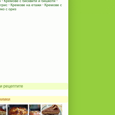
о
⋅
Кремове с бисквити и бишкоти
⋅
 грис
⋅
Кремове на етажи
⋅
Кремове с
ко с ориз
и рецептите
нимки