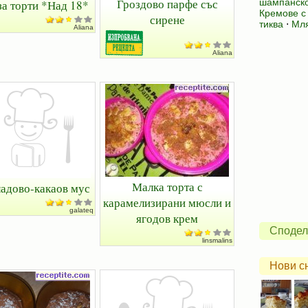
Гроздово парфе със
шампанск
за торти *Над 18*
Кремове с
сирене
тиква
⋅
Мля
Aliana
Aliana
Малка торта с
адово-какаов мус
карамелизирани мюсли и
galateq
ягодов крем
Сподел
linsmalins
Нови с