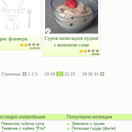
Суров шоколадов пудинг
рис фламери
с конопено семе
zuzkoto
JDulle
Страница
1
2
3
...
19
20
21
22
23
...
29
30
31
оследно изпробвани
Популярни колекции
Пикантна гъбена супа
Зимнина с чушки
Тиквички с кайма *Ети*
Пилешки гърди (филе)