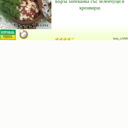
Бърза запеканка със зеленчуци и
кренвирш
lady_LANA