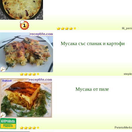
lili_peni
Мусака със спанак и картофи
steple
Мусака от пиле
PetetoiMe4o