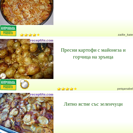
zai4e_kate
Пресни картофи с майонеза и
горчица на зрънца
petqanabel
Лятно ястие със зеленчуци