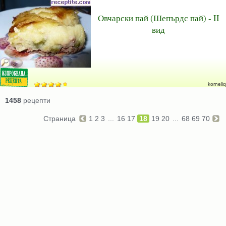
Овчарски пай (Шепърдс пай) - II
вид
korneliq
1458
рецепти
Страница
1
2
3
...
16
17
18
19
20
...
68
69
70