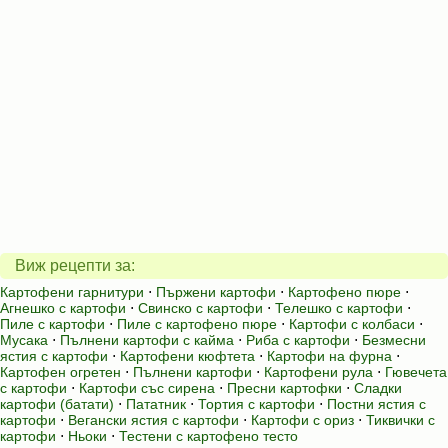
Виж рецепти за:
Картофени гарнитури
⋅
Пържени картофи
⋅
Картофено пюре
⋅
Агнешко с картофи
⋅
Свинско с картофи
⋅
Телешко с картофи
⋅
Пиле с картофи
⋅
Пиле с картофено пюре
⋅
Картофи с колбаси
⋅
Мусака
⋅
Пълнени картофи с кайма
⋅
Риба с картофи
⋅
Безмесни
ястия с картофи
⋅
Картофени кюфтета
⋅
Картофи на фурна
⋅
Картофен огретен
⋅
Пълнени картофи
⋅
Картофени рула
⋅
Гювечета
с картофи
⋅
Картофи със сирена
⋅
Пресни картофки
⋅
Сладки
картофи (батати)
⋅
Пататник
⋅
Тортия с картофи
⋅
Постни ястия с
картофи
⋅
Вегански ястия с картофи
⋅
Картофи с ориз
⋅
Тиквички с
картофи
⋅
Ньоки
⋅
Тестени с картофено тесто