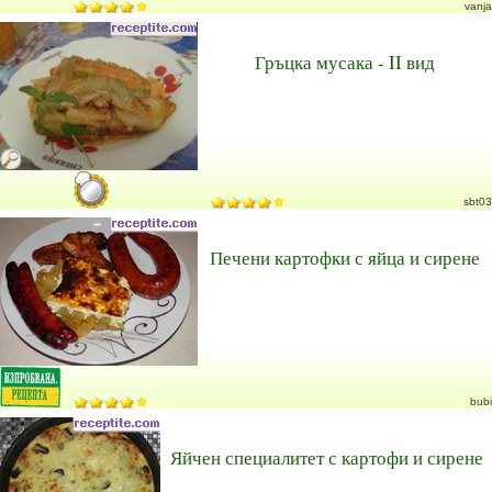
vanja
Гръцка мусака - II вид
sbt03
Печени картофки с яйца и сирене
bubi
Яйчен специалитет с картофи и сирене