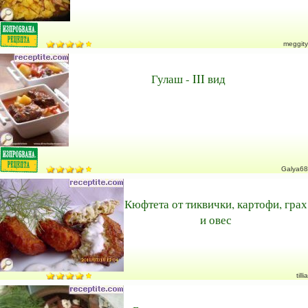
meggity
Гулаш - III вид
Galya68
Кюфтета от тиквички, картофи, грах
и овес
tillia