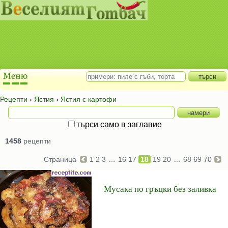
Рецепти
›
Ястия
›
Ястия с картофи
търси само в заглавие
1458
рецепти
Страница
1
2
3
...
16
17
18
19
20
...
68
69
70
Мусака по гръцки без заливка