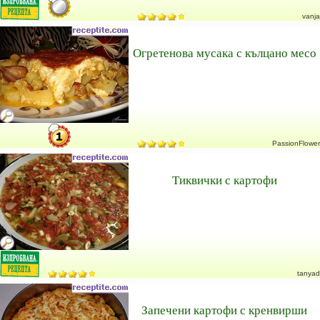
vanja
Огретенова мусака с кълцано месо
PassionFlower
Тиквички с картофи
tanyad
Запечени картофи с кренвирши