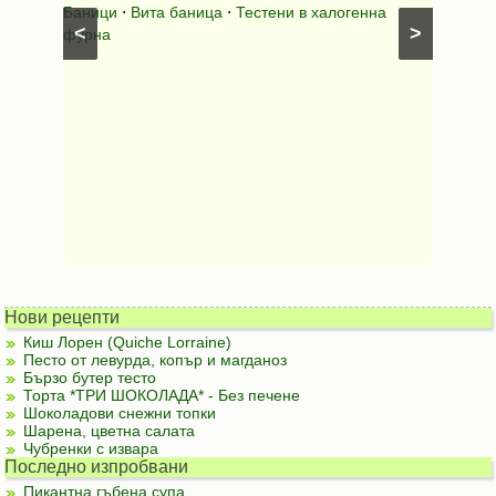
шунка
⋅
Баници
⋅
Вита баница
⋅
Тестени в халогенна
⋅
Риба н
<
>
фурна
Нови рецепти
Киш Лорен (Quiche Lorraine)
Песто от левурда, копър и магданоз
Бързо бутер тесто
Торта *ТРИ ШОКОЛАДА* - Без печене
Шоколадови снежни топки
Шарена, цветна салата
Чубренки с извара
Последно изпробвани
Пикантна гъбена супа