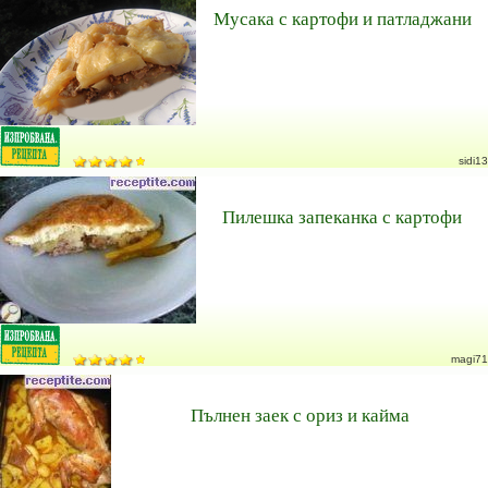
Мусака с картофи и патладжани
sidi13
Пилешка запеканка с картофи
magi71
Пълнен заек с ориз и кайма