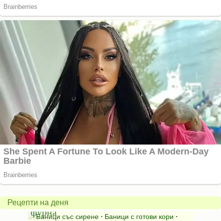
Вита
баница
Пълн
в
шара
халогенна
за
Рецепти на деня
фурна
Нику
⋅
Ястия
Баници със сирене
⋅
Баници с готови кори
⋅
Пълне