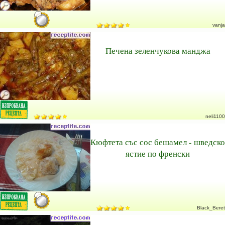
vanja
Печена зеленчукова манджа
neli1100
Кюфтета със сос бешамел - шведско
ястие по френски
Black_Beret