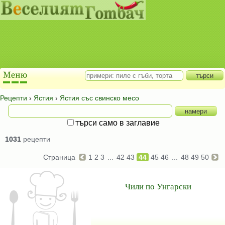
Рецепти
›
Ястия
›
Ястия със свинско месо
търси само в заглавие
1031
рецепти
Страница
1
2
3
...
42
43
44
45
46
...
48
49
50
Чили по Унгарски