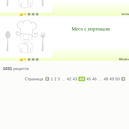
senta
Месо с портокали
Mihalev
1031
рецепти
Страница
1
2
3
...
42
43
44
45
46
...
48
49
50