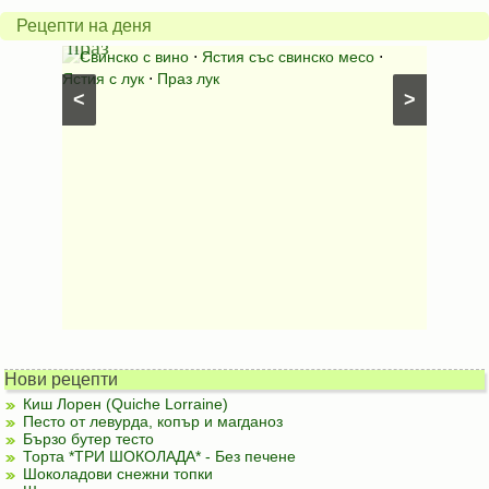
с
бърка
Рецепти на деня
праз
яйца
 с
Свинско с вино
⋅
Ястия със свинско месо
⋅
Карто
ушки
⋅
Ястия с лук
⋅
Праз лук
Картофе
<
>
ени
Предяст
Нови рецепти
Киш Лорен (Quiche Lorraine)
Песто от левурда, копър и магданоз
Бързо бутер тесто
Торта *ТРИ ШОКОЛАДА* - Без печене
Шоколадови снежни топки