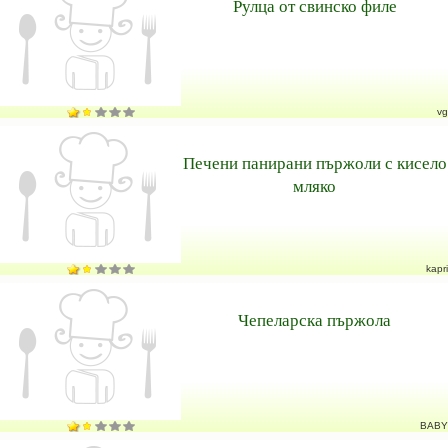
Рулца от свинско филе
vg
Печени панирани пържоли с кисело
мляко
kapri
Чепеларска пържола
BABY