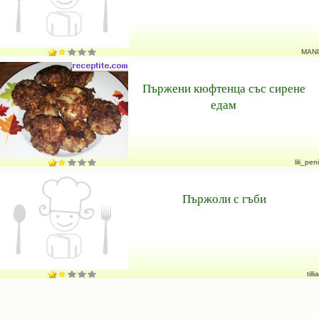
MANI
Пържени кюфтенца със сирене
едам
lili_peni
Пържоли с гъби
tillia