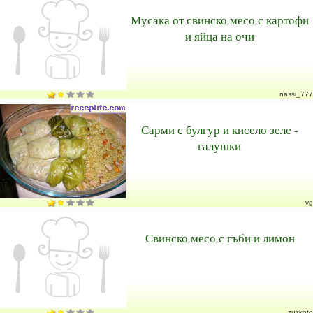
Мусака от свинско месо с картофи
и яйца на очи
nassi_777
Сарми с булгур и кисело зеле -
галушки
vg
Свинско месо с гъби и лимон
zuzkoto