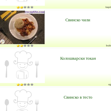
kapri
Свинско чили
bubi
Колошварски токан
vg
Свинско в тесто