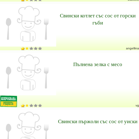
Свински котлет със сос от горски
гъби
angellina
Пълнена зелка с месо
vg
Свински пържоли със сос от уиски