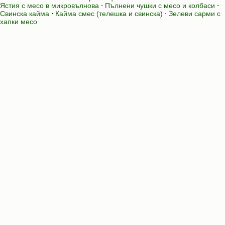
Ястия с месо в микровълнова
⋅
Пълнени чушки с месо и колбаси
⋅
Свинска кайма
⋅
Кайма смес (телешка и свинска)
⋅
Зелеви сарми с
хапки месо