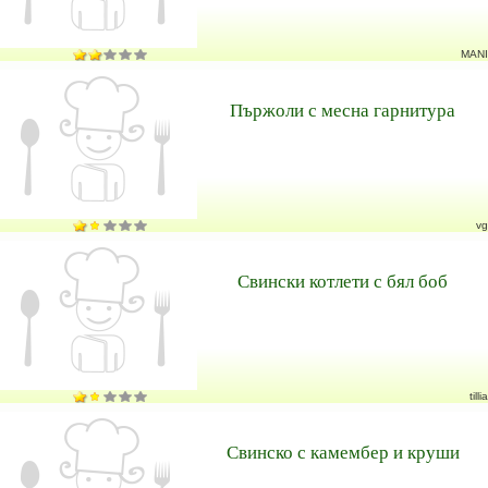
MANI
Пържоли с месна гарнитура
vg
Свински котлети с бял боб
tillia
Свинско с камембер и круши