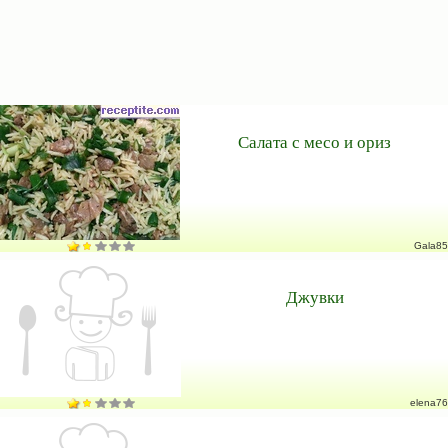
Салата с месо и ориз
Gala85
Джувки
elena76