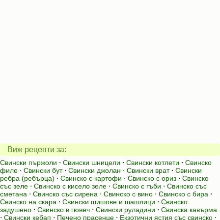
Виж рецепти за:
Свински пържоли
⋅
Свински шницели
⋅
Свински котлети
⋅
Свинско
филе
⋅
Свински бут
⋅
Свински джолан
⋅
Свински врат
⋅
Свински
ребра (ребърца)
⋅
Свинско с картофи
⋅
Свинско с ориз
⋅
Свинско
със зеле
⋅
Свинско с кисело зеле
⋅
Свинско с гъби
⋅
Свинско със
сметана
⋅
Свинско със сирена
⋅
Свинско с вино
⋅
Свинско с бира
⋅
Свинско на скара
⋅
Свински шишове и шашлици
⋅
Свинско
задушено
⋅
Свинско в гювеч
⋅
Свински руладини
⋅
Свинска кавърма
⋅
Свински кебап
⋅
Печено прасенце
⋅
Екзотични ястия със свинско
⋅