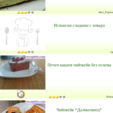
Meri_Popins
Испански сладкиш с извара
vg
Печен какаов чийзкейк без основа
Ginka
Чийзкейк *Далматинец*