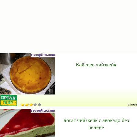
Кайсиев чийзкейк
zarosit
Богат чийзкейк с авокадо без
печене