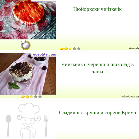
Нюйоркски чийзкейк
Amirah
Чийзкейк с череши и шоколад в
чаша
nikolovaeva
Сладкиш с круши и сирене Крема