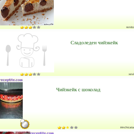
renito
Сладоледен чийзкейк
xevi
Чийзкейк с шоколад
irinchicata