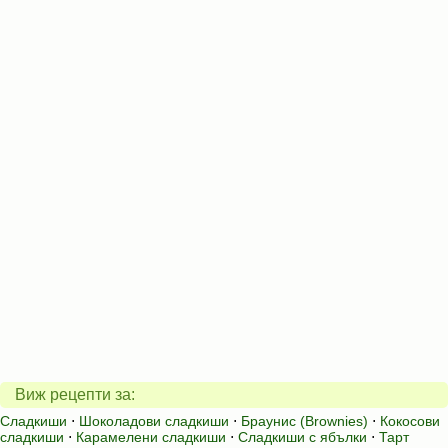
Виж рецепти за:
Сладкиши
⋅
Шоколадови сладкиши
⋅
Браунис (Brownies)
⋅
Кокосови
сладкиши
⋅
Карамелени сладкиши
⋅
Сладкиши с ябълки
⋅
Тарт