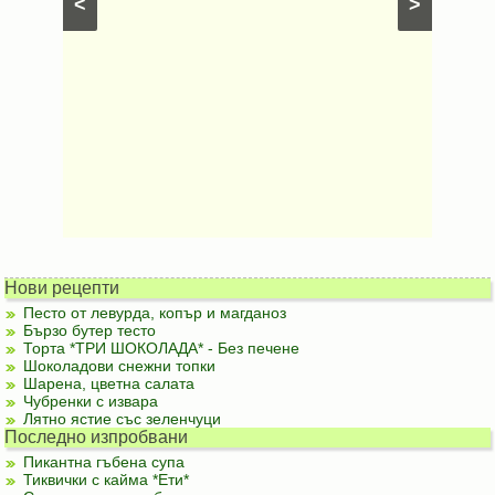
<
>
Нови рецепти
Песто от левурда, копър и магданоз
Бързо бутер тесто
Торта *ТРИ ШОКОЛАДА* - Без печене
Шоколадови снежни топки
Шарена, цветна салата
Чубренки с извара
Лятно ястие със зеленчуци
Последно изпробвани
Пикантна гъбена супа
Тиквички с кайма *Ети*