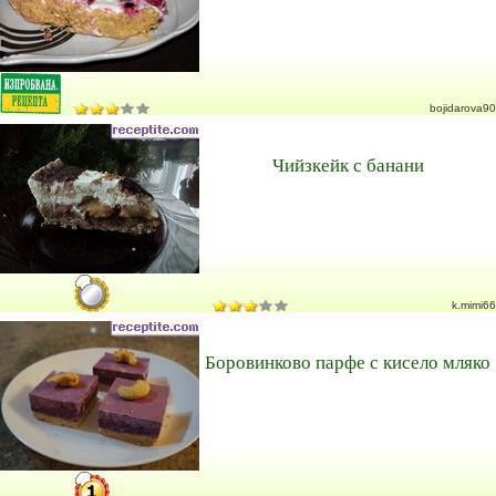
bojidarova90
Чийзкейк с банани
k.mimi66
Боровинково парфе с кисело мляко