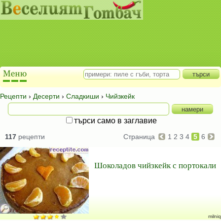
Рецепти
›
Десерти
›
Сладкиши
›
Чийзкейк
търси само в заглавие
117
рецепти
Страница
1
2
3
4
5
6
Шоколадов чийзкейк с портокали
milniq