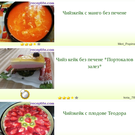
Чийзкейк с манго без печене
Meri_Popins
Чийз кейк без печене *Портокалов
залез*
kota_78
Чийзкейк с плодове Теодора