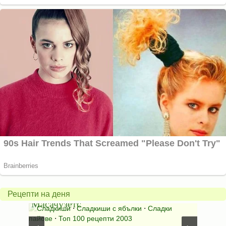
Американски
ябълков
Соден
пай
питка
от
на
Рецепти на деня
Масачузетс
мама
⋅
Сладкиши
⋅
Сладкиши с ябълки
⋅
Сладки
Соден
лени
пайове
⋅
Топ 100 рецепти 2003
питки (б