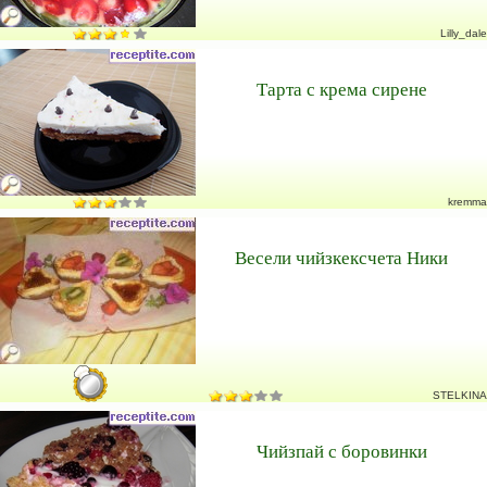
Lilly_dale
Тарта с крема сирене
kremma
Весели чийзкексчета Ники
STELKINA
Чийзпай с боровинки