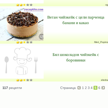
vg
Веган чийзкейк с цели парченца
банани и какао
Meri_Popins
Бял шоколадов чийзкейк с
боровинки
eledra
117
рецепти
Страница
1
2
3
4
5
6