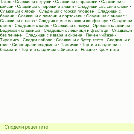
Татен
⋅
Сладкиши с круши
⋅
Сладкиши с праскови
⋅
Сладкиши с
кайсии
⋅
Сладкиши с череши и вишни
⋅
Сладкиши със сини сливи
⋅
Сладкиши с ягоди
⋅
Сладкиши с горски плодове
⋅
Сладкиши с
банани
⋅
Сладкиши с лимони и портокали
⋅
Сладкиши с ананас
⋅
Сладкиши с тиква
⋅
Сладкиши със сладка и конфитюри
⋅
Сладкиши
с мед
⋅
Сладкиши с кафе
⋅
Сладкиши с локум
⋅
Орехови сладкиши
⋅
Бадемови сладкиши
⋅
Сладкиши с лешници и фъстъци
⋅
Сладкиши
без печене
⋅
Сладкиши с извара и сирена
⋅
Печен чийзкейк
⋅
Тирамису
⋅
Сладки пайове
⋅
Сладкиши с бутер тесто
⋅
Сладкиши с
грис
⋅
Сиропирани сладкиши
⋅
Пастички
⋅
Торти и сладкиши с
бисквити
⋅
Торти и сладкиши с бишкоти
⋅
Реване
⋅
Крем-пити
Сподели рецептите