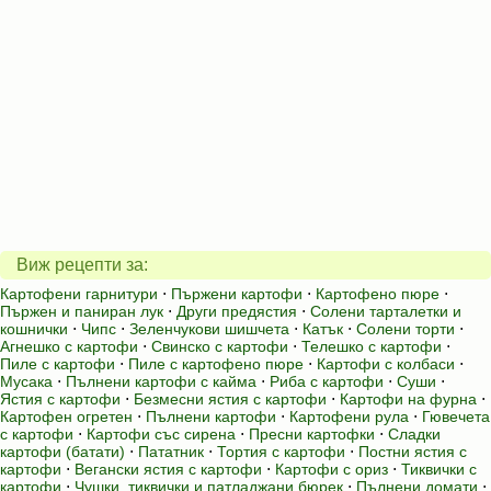
Виж рецепти за:
Картофени гарнитури
⋅
Пържени картофи
⋅
Картофено пюре
⋅
Пържен и паниран лук
⋅
Други предястия
⋅
Солени тарталетки и
кошнички
⋅
Чипс
⋅
Зеленчукови шишчета
⋅
Катък
⋅
Солени торти
⋅
Агнешко с картофи
⋅
Свинско с картофи
⋅
Телешко с картофи
⋅
Пиле с картофи
⋅
Пиле с картофено пюре
⋅
Картофи с колбаси
⋅
Мусака
⋅
Пълнени картофи с кайма
⋅
Риба с картофи
⋅
Суши
⋅
Ястия с картофи
⋅
Безмесни ястия с картофи
⋅
Картофи на фурна
⋅
Картофен огретен
⋅
Пълнени картофи
⋅
Картофени рула
⋅
Гювечета
с картофи
⋅
Картофи със сирена
⋅
Пресни картофки
⋅
Сладки
картофи (батати)
⋅
Пататник
⋅
Тортия с картофи
⋅
Постни ястия с
картофи
⋅
Вегански ястия с картофи
⋅
Картофи с ориз
⋅
Тиквички с
картофи
⋅
Чушки, тиквички и патладжани бюрек
⋅
Пълнени домати
⋅