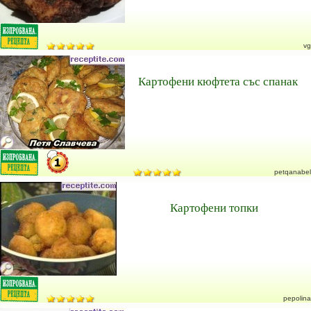
vg
Картофени кюфтета със спанак
petqanabel
Картофени топки
pepolina