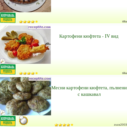
tillia
Картофени кюфтета - IV вид
tillia
Месни картофени кюфтета, пълнени
с кашкавал
zuza2003