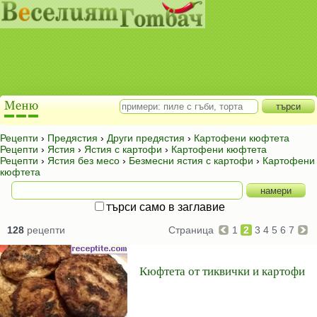
Рецепти
›
Предястия
›
Други предястия
›
Картофени кюфтета
Рецепти
›
Ястия
›
Ястия с картофи
›
Картофени кюфтета
Рецепти
›
Ястия без месо
›
Безмесни ястия с картофи
›
Картофени
кюфтета
търси само в заглавие
128
рецепти
Страница
1
2
3
4
5
6
7
Кюфтета от тиквички и картофи