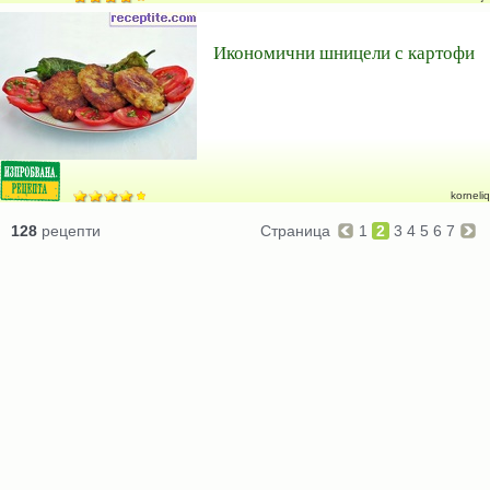
Икономични шницели с картофи
korneliq
128
рецепти
Страница
1
2
3
4
5
6
7