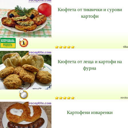
Кюфтета от тиквички и сурови
картофи
tillia
Кюфтета от леща и картофи на
фурна
renito
Картофени изваренки