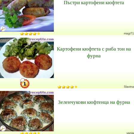
Пъстри картофени кюфтета
magi71
Картофени кюфтета с риба тон на
фурна
Slavina
Зеленчукови кюфтенца на фурна
vanja