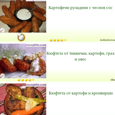
Картофени руладини с чеснов сос
teditodorova
Кюфтета от тиквички, картофи, грах
и овес
tillia
Кюфтета от картофи и кренвирши