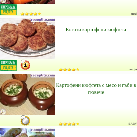
nesi
Богати картофени кюфтета
vanja
Картофени кюфтета с месо и гъби в
гювече
BABY