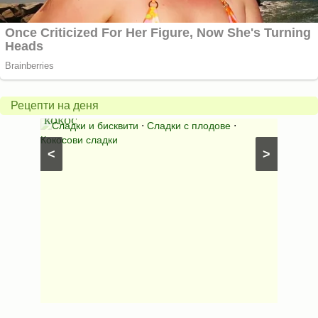
Бисквити
с
горски
Млеч
плодове
салат
и
*Зим
Рецепти на деня
кокос
ден*
иши с
Сладки и бисквити
⋅
Сладки с плодове
⋅
Салат
Кокосови сладки
⋅
Салати
<
>
рецепти