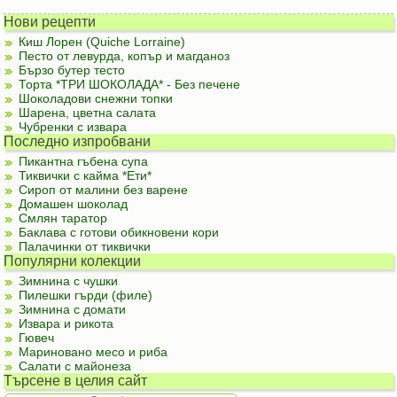
Нови рецепти
Киш Лорен (Quiche Lorraine)
Песто от левурда, копър и магданоз
Бързо бутер тесто
Торта *ТРИ ШОКОЛАДА* - Без печене
Шоколадови снежни топки
Шарена, цветна салата
Чубренки с извара
Последно изпробвани
Пикантна гъбена супа
Тиквички с кайма *Ети*
Сироп от малини без варене
Домашен шоколад
Смлян таратор
Баклава с готови обикновени кори
Палачинки от тиквички
Популярни колекции
Зимнина с чушки
Пилешки гърди (филе)
Зимнина с домати
Извара и рикота
Гювеч
Мариновано месо и риба
Салати с майонеза
Търсене в целия сайт