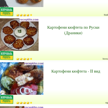
frizli
Картофени кюфтета по Руски
(Драники)
kovu
Картофени кюфтета - II вид
vg