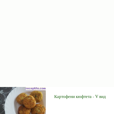
Картофени кюфтета - V вид