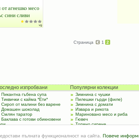
 от агнешко месо
ъс сини сливи
vg
Страница
1
2
оследно изпробвани
Популярни колекции
Пикантна гъбена супа
Зимнина с чушки
Тиквички с кайма *Ети*
Пилешки гърди (филе)
Сироп от малини без варене
Зимнина с домати
Домашен шоколад
Извара и рикота
Смлян таратор
Мариновано месо и риба
Баклава с готови обикновени
Гювеч
ори
Топено сирене
Палачинки от тиквички
предостави пълната функционалност на сайта.
Повече информ
 реклама
|
За контакти
|
Подкрепете ни
|
Правила и условия
|
Полезна информ