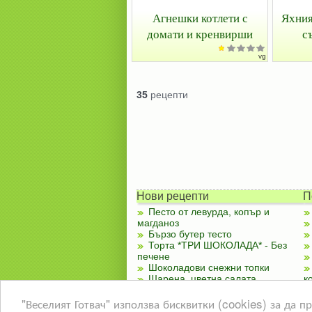
Агнешки котлети с
Яхния
домати и кренвирши
с
vg
35
рецепти
Нови рецепти
П
Песто от левурда, копър и
магданоз
Бързо бутер тесто
Торта *ТРИ ШОКОЛАДА* - Без
печене
Шоколадови снежни топки
Шарена, цветна салата
к
Чубренки с извара
"Веселият Готвач" използва бисквитки (cookies) за да 
Лятно ястие със зеленчуци
За