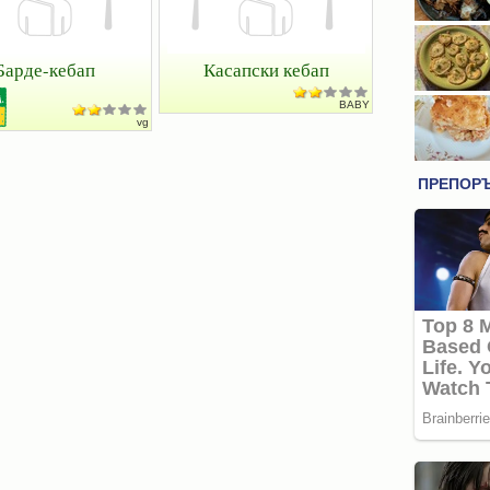
Барде-кебап
Касапски кебап
BABY
vg