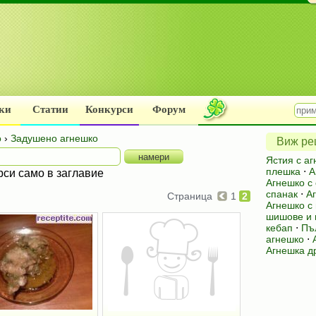
ки
Статии
Конкурси
Форум
о
›
Задушено агнешко
Виж рец
Ястия с а
плешка
⋅
А
рси само в заглавие
Агнешко с
спанак
⋅
А
Страница
1
2
Агнешко с
шишове и
кебап
⋅
Пъ
агнешко
⋅
Агнешка д