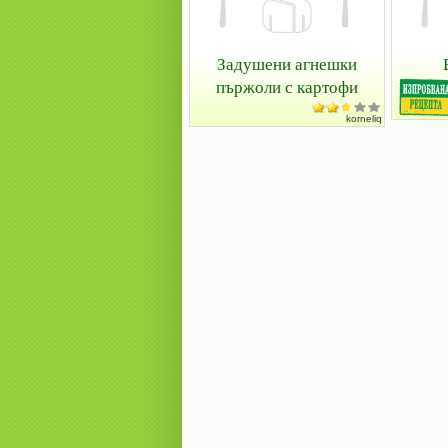
Задушени агнешки
пържоли с картофи
korneliq