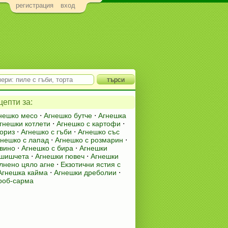
регистрация
вход
епти за:
гнешко месо
⋅
Агнешко бутче
⋅
Агнешка
гнешки котлети
⋅
Агнешко с картофи
⋅
 ориз
⋅
Агнешко с гъби
⋅
Агнешко със
гнешко с лапад
⋅
Агнешко с розмарин
⋅
 вино
⋅
Агнешко с бира
⋅
Агнешки
 шишчета
⋅
Агнешки гювеч
⋅
Агнешки
лнено цяло агне
⋅
Екзотични ястия с
Агнешка кайма
⋅
Агнешки дреболии
⋅
роб-сарма