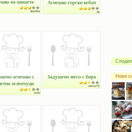
ешко на шишета
Агнешко горски кебап
lipa4ka
vg
Сподел
шено агнешко с
Задушено месо с бира
Нови с
етни зеленчуци
elena76
bubi