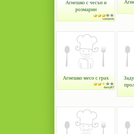
Агн
Агнешко с чесън и
розмарин
cvetanio
Агнешко месо с грах
Заду
прол
dany87