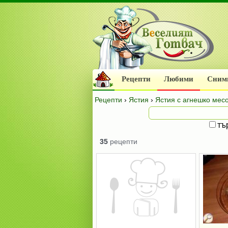
Рецепти
Любими
Сним
Рецепти
›
Ястия
›
Ястия с агнешко мес
тъ
35
рецепти