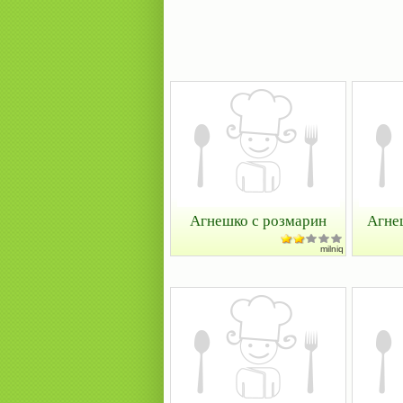
Агнешко с розмарин
Агне
milniq