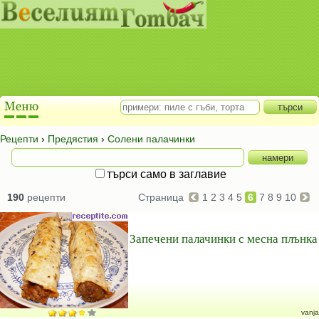
Рецепти
›
Предястия
›
Солени палачинки
търси само в заглавие
190
рецепти
Страница
1
2
3
4
5
6
7
8
9
10
Запечени палачинки с месна плънка
vanja