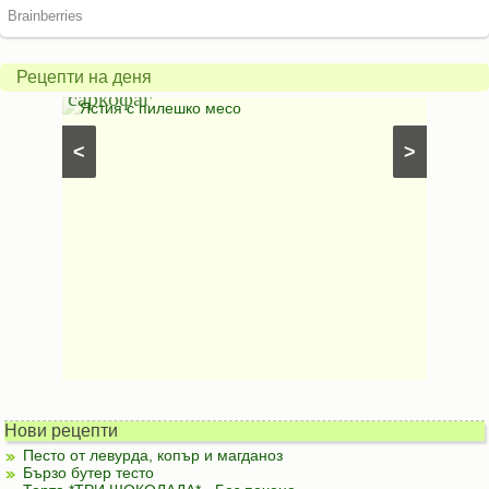
Печено
карто
пиле
гъбен
в
грахо
Рецепти на деня
саркофаг
фили
Постни
Ястия с пилешко месо
Карто
рфета и
⋅
Постни
<
>
ски
картофи
Безмесни
Нови рецепти
Песто от левурда, копър и магданоз
Бързо бутер тесто