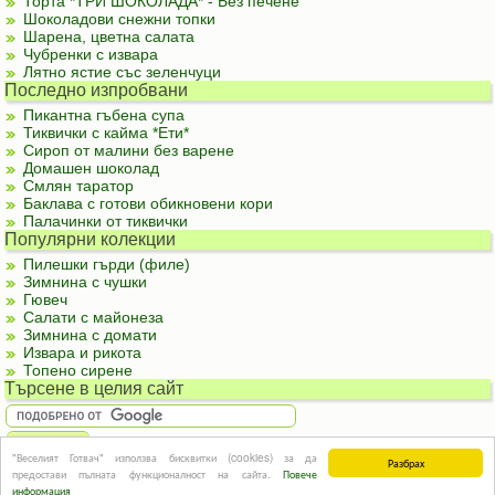
Торта *ТРИ ШОКОЛАДА* - Без печене
Шоколадови снежни топки
Шарена, цветна салата
Чубренки с извара
Лятно ястие със зеленчуци
Последно изпробвани
Пикантна гъбена супа
Тиквички с кайма *Ети*
Сироп от малини без варене
Домашен шоколад
Смлян таратор
Баклава с готови обикновени кори
Палачинки от тиквички
Популярни колекции
Пилешки гърди (филе)
Зимнина с чушки
Гювеч
Салати с майонеза
Зимнина с домати
Извара и рикота
Топено сирене
Търсене в целия сайт
"Веселият Готвач" използва бисквитки (cookies) за да
Разбрах
За реклама
|
За контакти
|
Подкрепете ни
|
Правила и условия
|
Полезна
предостави пълната функционалност на сайта.
Повече
информация
© Информацията в този сайт или части от нея не могат да бъдат използвани без
информация