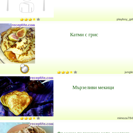
playboy_girl
Катми с грис
jungle
Мързеливи мекици
mimoza784