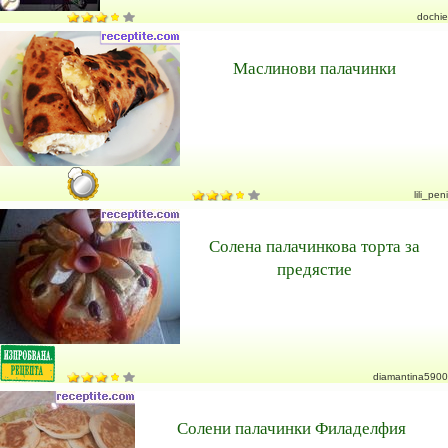
dochie
Маслинови палачинки
lili_peni
Солена палачинкова торта за
предястие
diamantina5900
Солени палачинки Филаделфия