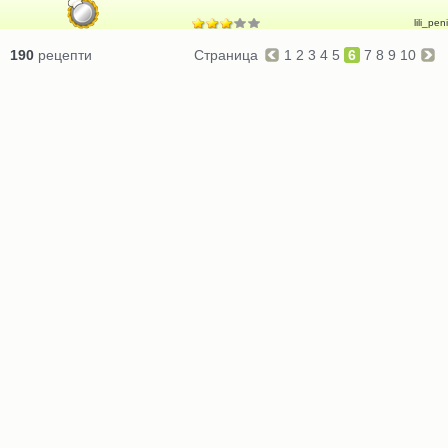
lili_peni
190
рецепти
Страница
1
2
3
4
5
6
7
8
9
10