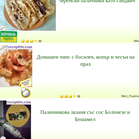
Френски палачинки като сандвич
tillia
Домашен чипс с босилек, копър и чесън на
прах
Meri_Popins
Палачинкова лазаня със сос Болонезе и
Бешамел