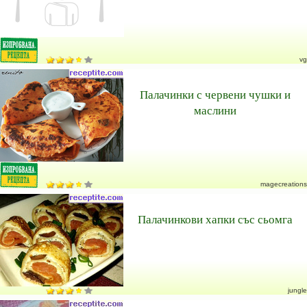
vg
Палачинки с червени чушки и
маслини
magecreations
Палачинкови хапки със сьомга
jungle