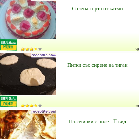
Солена торта от катми
vg
Питки със сирене на тиган
vg
Палачинки с пиле - II вид