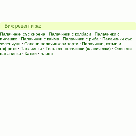
Виж рецепти за:
Палачинки със сирена
⋅
Палачинки с колбаси
⋅
Палачинки с
пилешко
⋅
Палачинки с кайма
⋅
Палачинки с риба
⋅
Палачинки със
зеленчуци
⋅
Солени палачинкови торти
⋅
Палачинки, катми и
гофрети
⋅
Палачинки
⋅
Теста за палачинки (класически)
⋅
Овесени
палачинки
⋅
Катми
⋅
Блини