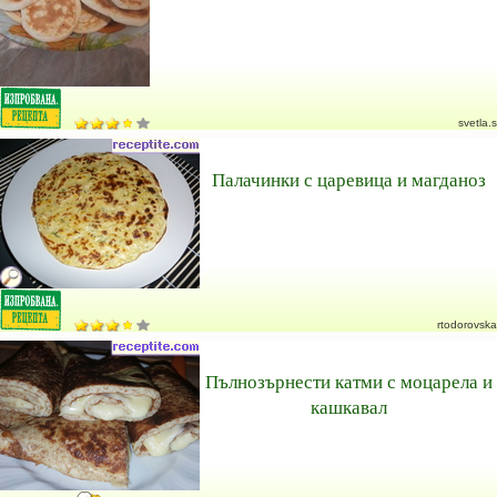
svetla.s
Палачинки с царевица и магданоз
rtodorovska
Пълнозърнести катми с моцарела и
кашкавал