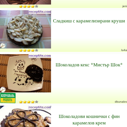
jeni
Сладкиш с карамелизирани круши
lu4a
Шоколадов кекс *Мистър Шок*
dbunalov
Шоколадови кошнички с фин
карамелов крем