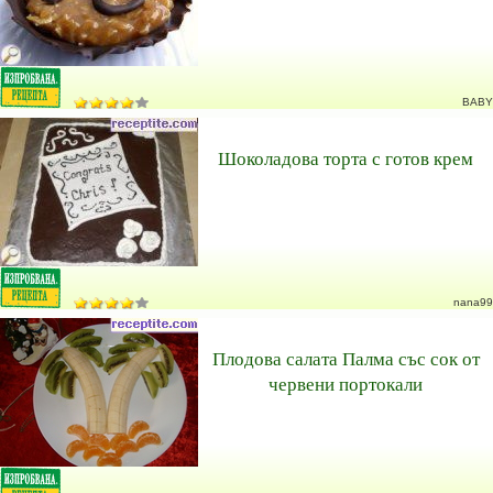
BABY
Шоколадова торта с готов крем
nana99
Плодова салата Палма със сок от
червени портокали