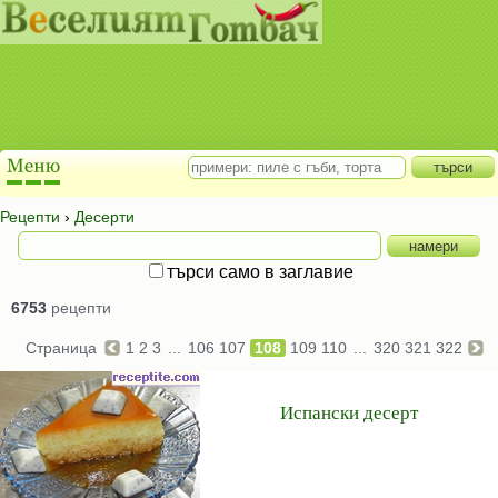
Рецепти
›
Десерти
търси само в заглавие
6753
рецепти
Страница
1
2
3
...
106
107
108
109
110
...
320
321
322
Испански десерт