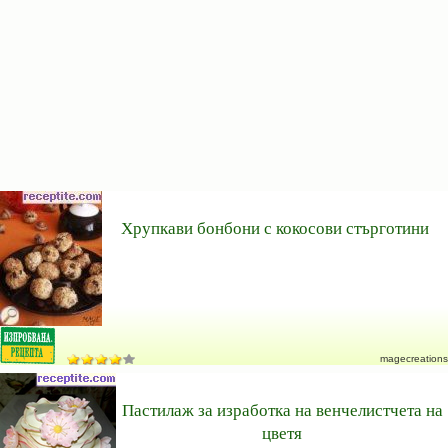
Хрупкави бонбони с кокосови стърготини
magecreations
Пастилаж за изработка на венчелистчета на
цветя