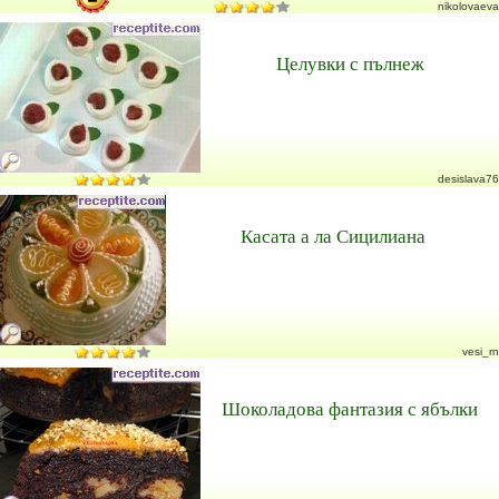
nikolovaeva
Целувки с пълнеж
desislava76
Касата а ла Сицилиана
vesi_rn
Шоколадова фантазия с ябълки