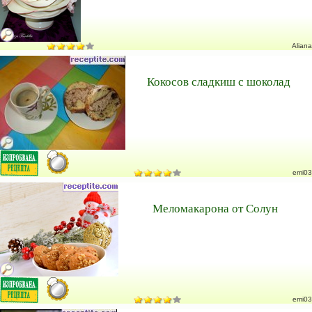
Aliana
Кокосов сладкиш с шоколад
emi03
Меломакарона от Солун
emi03