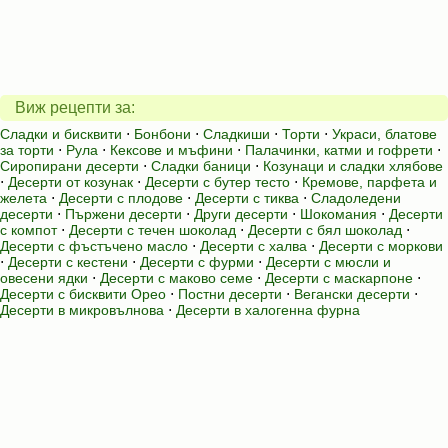
Виж рецепти за:
Сладки и бисквити
⋅
Бонбони
⋅
Сладкиши
⋅
Торти
⋅
Украси, блатове
за торти
⋅
Рула
⋅
Кексове и мъфини
⋅
Палачинки, катми и гофрети
⋅
Сиропирани десерти
⋅
Сладки баници
⋅
Козунаци и сладки хлябове
⋅
Десерти от козунак
⋅
Десерти с бутер тесто
⋅
Кремове, парфета и
желета
⋅
Десерти с плодове
⋅
Десерти с тиква
⋅
Сладоледени
десерти
⋅
Пържени десерти
⋅
Други десерти
⋅
Шокомания
⋅
Десерти
с компот
⋅
Десерти с течен шоколад
⋅
Десерти с бял шоколад
⋅
Десерти с фъстъчено масло
⋅
Десерти с халва
⋅
Десерти с моркови
⋅
Десерти с кестени
⋅
Десерти с фурми
⋅
Десерти с мюсли и
овесени ядки
⋅
Десерти с маково семе
⋅
Десерти с маскарпоне
⋅
Десерти с бисквити Орео
⋅
Постни десерти
⋅
Вегански десерти
⋅
Десерти в микровълнова
⋅
Десерти в халогенна фурна