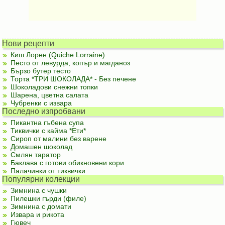
Нови рецепти
Киш Лорен (Quiche Lorraine)
Песто от левурда, копър и магданоз
Бързо бутер тесто
Торта *ТРИ ШОКОЛАДА* - Без печене
Шоколадови снежни топки
Шарена, цветна салата
Чубренки с извара
Последно изпробвани
Пикантна гъбена супа
Тиквички с кайма *Ети*
Сироп от малини без варене
Домашен шоколад
Смлян таратор
Баклава с готови обикновени кори
Палачинки от тиквички
Популярни колекции
Зимнина с чушки
Пилешки гърди (филе)
Зимнина с домати
Извара и рикота
Гювеч