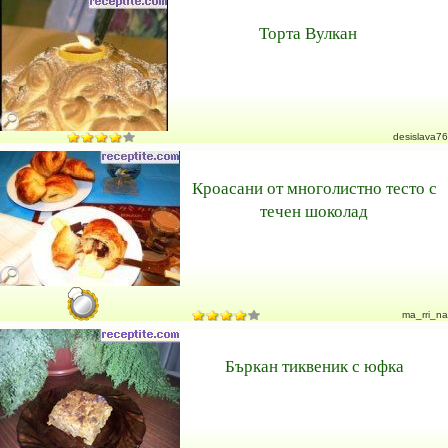
Торта Вулкан
desislava76
Кроасани от многолистно тесто с
течен шоколад
ma_rri_na
Бъркан тиквеник с юфка