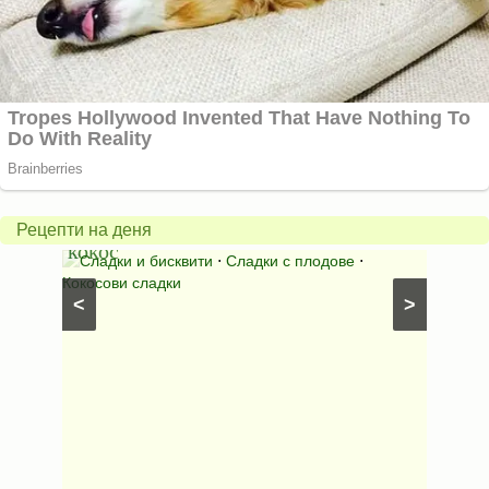
Бисквити
с
горски
Млеч
плодове
салат
и
*Зим
Рецепти на деня
кокос
ден*
иши с
Сладки и бисквити
⋅
Сладки с плодове
⋅
Салат
Кокосови сладки
⋅
Салати
<
>
рецепти