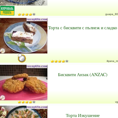
guapa_80
Торта с бисквити с пълнеж и сладко
iliyana_m
Бисквити Анзак (ANZAC)
vg
Торта Изкушение