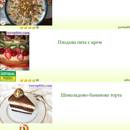
penka69
Плодова пита с крем
ia6o
Шоколадово-бананова торта