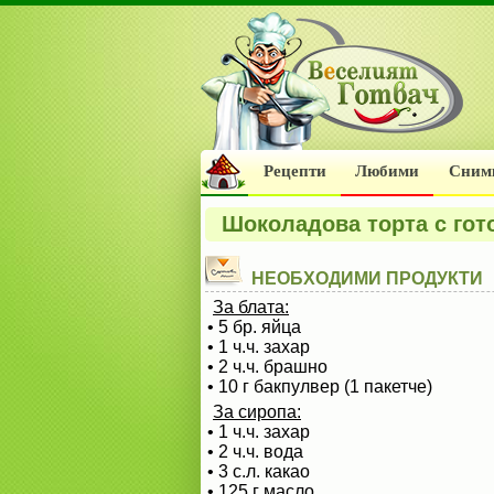
Рецепти
Любими
Сним
Шоколадова торта с гот
НЕОБХОДИМИ ПРОДУКТИ
За блата:
• 5 бр. яйца
• 1 ч.ч. захар
• 2 ч.ч. брашно
• 10 г бакпулвер (1 пакетче)
За сиропа:
• 1 ч.ч. захар
• 2 ч.ч. вода
• 3 с.л. какао
• 125 г масло