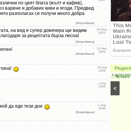
азлични по цвят блата (жълт и кафяв),
ез варене и добавих киви и ягоди. Предвид
оето разполагах се получи много добра
[Изпробвана]
ата, на вид е супер довечера ще видим
16 Юли
Крем
2010
лагодаря за рецептата бърза лесна!
с
[Изпробвана]
чиа
Печено
оятен!
11 Ное
2009
[Изпробвана]
и
пиле
кокосово
в
стина!
15 Апр
Рецепт
2009
мляко
саркоф
Кокосови кремове
⋅
Вегански рецепти
⋅
Постни
Ястия с
десерти
⋅
Вегански десерти
⋅
Кремове, парфета и
1 Апр
2009
<
желета
⋅
Ягодови кремове
⋅
Кремове с горски
плодове
кой да яде тези дни
1 Апр
2009
[Изпробвана]