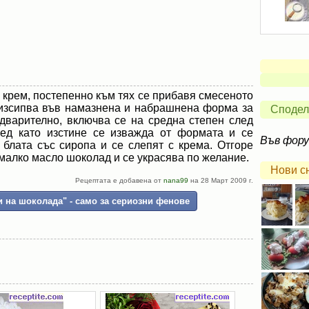
а крем, постепенно към тях се прибавя смесеното
 изсипва във намазнена и набрашнена форма за
Сподел
едварително, включва се на средна степен след
лед като изстине се изважда от формата и се
Във фор
 блата със сиропа и се слепят с крема. Отгоре
 малко масло шоколад и се украсява по желание.
Нови с
Рецептата е добавена от
nana99
на 28 Март 2009 г.
 на шоколада" - само за сериозни фенове