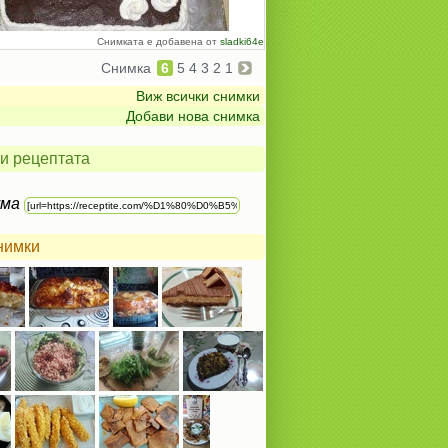
Снимката е добавена от
sladki64e
Снимка
6
5
4
3
2
1
Виж всички снимки
Добави нова снимка
и рецептата
ума
нимки