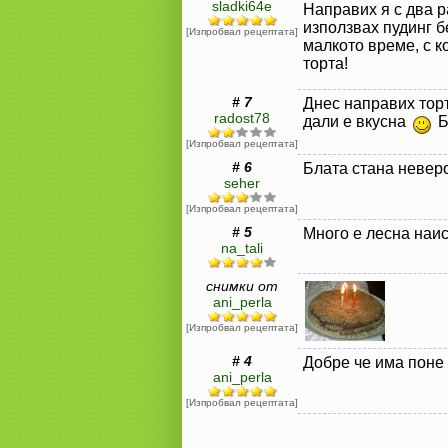
sladki64e
Направих я с два р
използвах пудинг б
[Изпробвал рецептата]
малкото време, с к
торта!
# 7
Днес направих торт
radost78
дали е вкусна
Б
[Изпробвал рецептата]
# 6
Блата стана невер
seher
[Изпробвал рецептата]
# 5
Много е лесна наи
na_tali
снимки от
ani_perla
[Изпробвал рецептата]
# 4
Добре че има поне 
ani_perla
[Изпробвал рецептата]