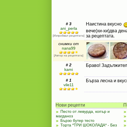
# 3
Наистина вкусно
ani_perla
вече(хи-хи)два ден
за рецептата.
[Изпробвал рецептата]
снимки от
nana99
[Автор на рецептата]
# 2
Браво! Задължител
kami
# 1
Бърза лесна и вкус
vile11
Нови рецепти
П
Песто от левурда, копър и
магданоз
Бързо бутер тесто
Торта *ТРИ ШОКОЛАДА* - Без