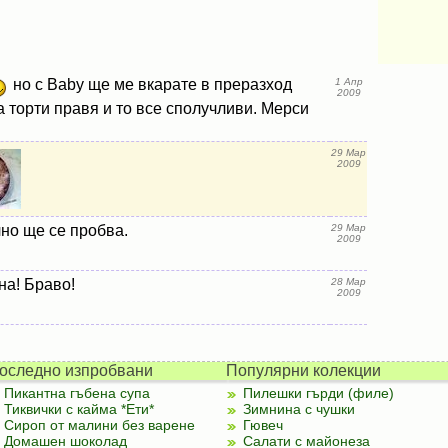
но с Baby ще ме вкарате в преразход
1 Апр
2009
а торти правя и то все сполучливи. Мерси
29 Мар
2009
но ще се пробва.
29 Мар
2009
на! Браво!
28 Мар
2009
оследно изпробвани
Популярни колекции
Пикантна гъбена супа
Пилешки гърди (филе)
Тиквички с кайма *Ети*
Зимнина с чушки
Сироп от малини без варене
Гювеч
Домашен шоколад
Салати с майонеза