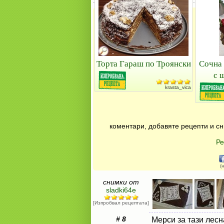
Торта Гараш по Троянски
Сочна 
с 
krasta_vica
коментари, добавяте рецепти и сн
Ре
(
снимки от
sladki64e
[Изпробвал рецептата]
# 8
Мерси за тази лесна