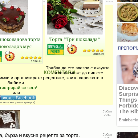
шоколадова торта
Торта *Три шоколада*
шоколадов мус
anita29
nela111
Трябва да сте влезли с акаунта
КОМЕНТАРИ
си за да може да пишете
имки и организирате рецептите, които харесвате в
Любими.
гистрирай се сега!
или
не изисква регистрация)
5 Юни
2011
, бърза и вкусна рецепта за торта.
5 Юни
2011