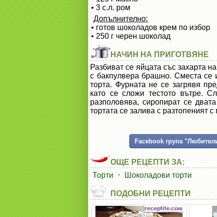
• 3 с.л. ром
Допълнително:
• готов шоколадов крем по избор
• 250 г черен шоколад
НАЧИН НА ПРИГОТВЯНЕ
Разбиват се яйцата със захарта н
с бакпулвера брашно. Сместа се
торта. Фурната не се загрявя пр
като се сложи тестото вътре. С
разполовява, сиропират се двата
тортата се залива с разтопеният с
Facebook група "Любители
ОЩЕ РЕЦЕПТИ ЗА:
Торти
⋅
Шоколадови торти
ПОДОБНИ РЕЦЕПТИ