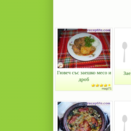
Гювеч със заешко месо и
Зае
дроб
magi71