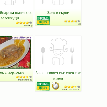
ойнарска яхния със
Заек в гърне
зеленчуци
vg
stelluny
ек с портокал
Заек в гювеч със соев сос
и мед
mamcheto61
deian.atanasov1