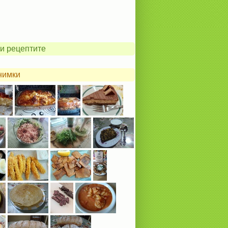
и рецептите
нимки