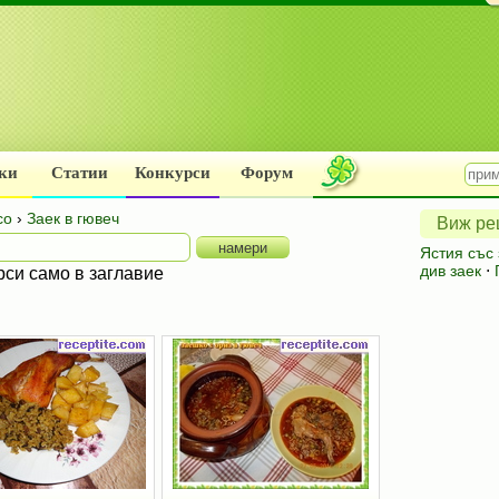
ки
Статии
Конкурси
Форум
со
›
Заек в гювеч
Виж рец
Ястия със
див заек
⋅
рси само в заглавие