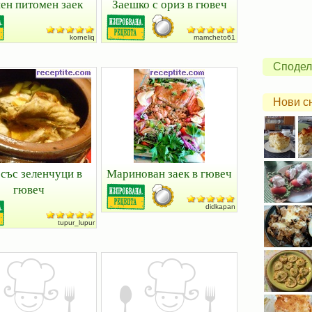
ен питомен заек
Заешко с ориз в гювеч
korneliq
mamcheto61
Сподел
Нови с
 със зеленчуци в
Маринован заек в гювеч
гювеч
didkapan
tupur_lupur