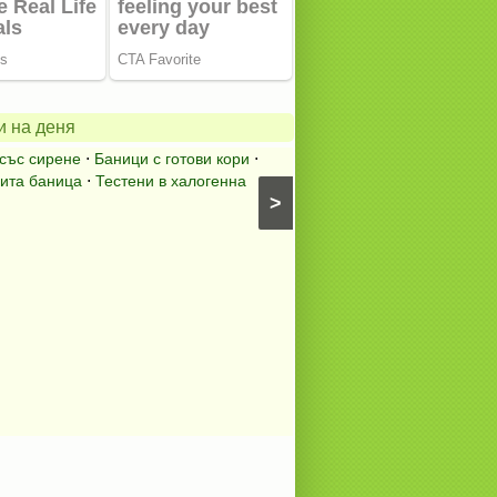
Пълнен
шаран
нна
за
и на деня
Никулден
със сирене
⋅
Баници с готови кори
⋅
Пълнен шаран
⋅
Никулде
ита баница
⋅
Тестени в халогенна
⋅
Риба на фурна
⋅
Ястия с 
>