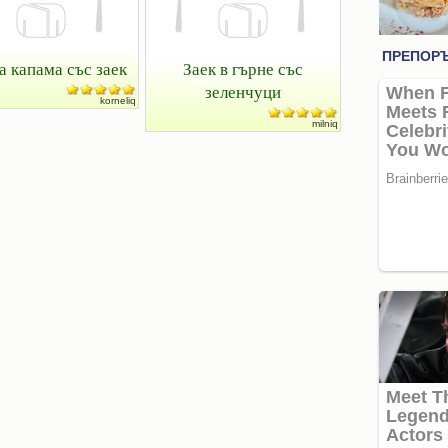
а капама със заек
Заек в гърне със
зеленчуци
korneliq
milniq
Картофи
огретен