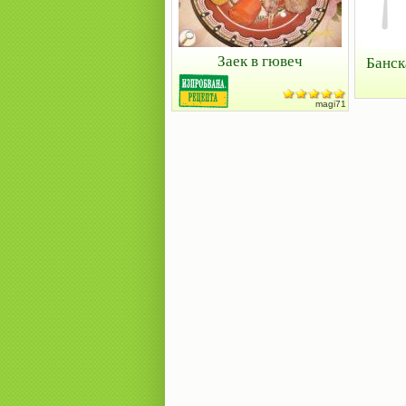
Заек в гювеч
Банск
magi71