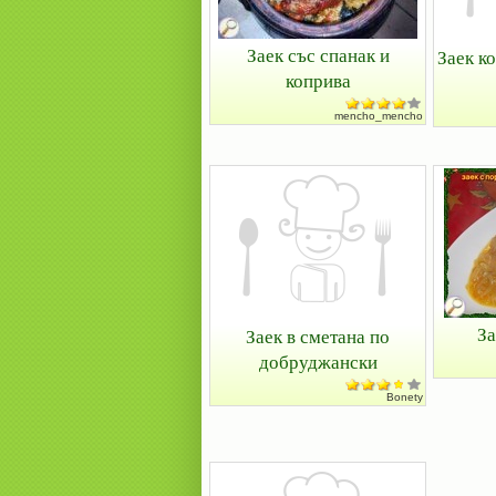
Заек със спанак и
Заек к
коприва
mencho_mencho
За
Заек в сметана по
добруджански
Bonety