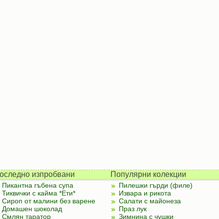
оследно изпробвани
Популярни колекции
Пикантна гъбена супа
Пилешки гърди (филе)
Тиквички с кайма *Ети*
Извара и рикота
Сироп от малини без варене
Салати с майонеза
Домашен шоколад
Праз лук
Смлян таратор
Зимнина с чушки