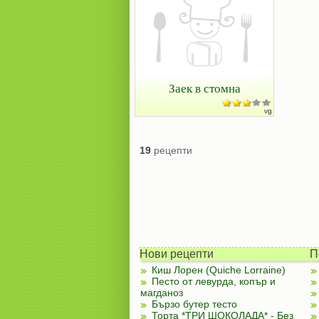
Заек в стомна
vg
19
рецепти
Нови рецепти
П
Киш Лорен (Quiche Lorraine)
Песто от левурда, копър и
магданоз
Бързо бутер тесто
Торта *ТРИ ШОКОЛАДА* - Без