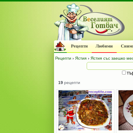
Рецепти
Любими
Сним
Рецепти
›
Ястия
›
Ястия със заешко ме
тъ
19
рецепти