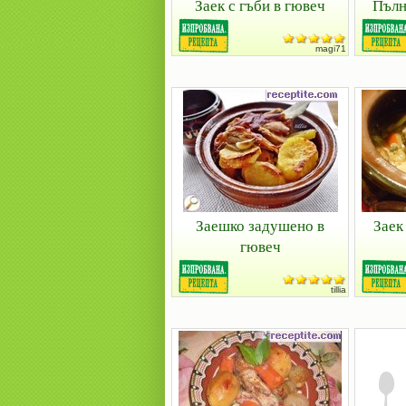
Заек с гъби в гювеч
Пълн
magi71
Заешко задушено в
Заек
гювеч
tillia