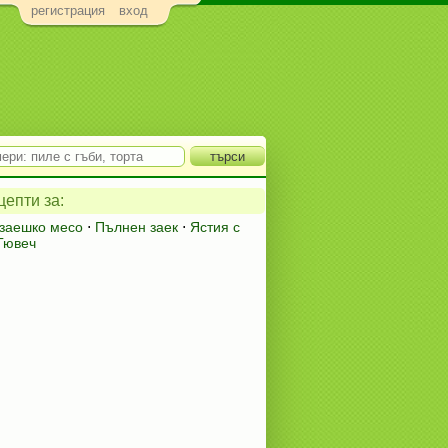
регистрация
вход
епти за:
 заешко месо
⋅
Пълнен заек
⋅
Ястия с
Гювеч