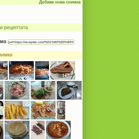
Добави нова снимка
и рецептата
ума
нимки