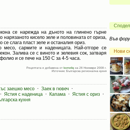
Сподел
екона се нарежда на дъното на глинено гърне
тно нарязаното кисело зеле и половината от ориза,
Във фор
о се слага пласт зеле и останалия ориз.
о месо, сармите и наденицата. Най-отгоре се
Нови с
кон. Залива се с виното и зелевия сок, затваря
фолио и се пече на 150 С за 4-5 часа.
Рецептата е добавена от
korneliq
на 26 Ноември 2008 г.
Източник: Българска регионална кухня
със заешко месо
⋅
Заек в гювеч
⋅
⋅
Ястия с наденица
⋅
Капама
⋅
Ястия с ориз
⋅
лгарска кухня