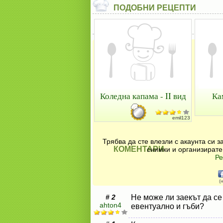
ПОДОБНИ РЕЦЕПТИ
Коледна капама - II вид
Ка
emil123
Трябва да сте влезли с акаунта си 
КОМЕНТАРИ
снимки и организирате
Ре
(
# 2
Не може ли заекът да се
ahton4
евентуално и гъби?