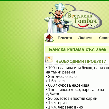
Рецепти
Любими
Сним
Банска капама със заек
НЕОБХОДИМИ ПРОДУКТИ
• 100 г сланина или бекон, наряза
на тънки резени
• 2 кг кисело зеле
• 1 бр. заек
• 600 г сурова наденица
• 1 кг свинско месо, нарязано на
кубчета
• 20 бр. готови постни сарми
• 1 ч.ч. ориз
• 1 ч.ч. червено вино