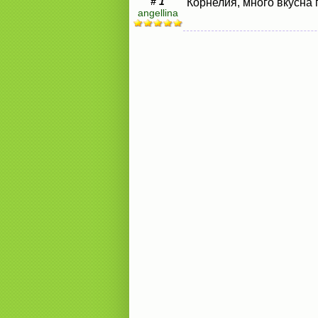
# 1
Корнелия, много вкусна 
angellina