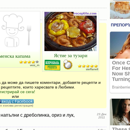
Ястие за тузари
менска капама
vesi_rn
steffanell
за да може да пишете коментари, добавяте рецепти и
 рецептите, които харесвате в Любими.
гистрирай се сега!
или
не изисква регистрация)
 напълни с дреболинка, ориз и лук,
23 Дек
2011