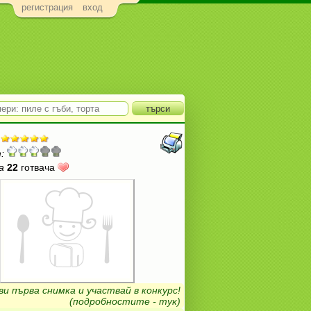
регистрация
вход
:
а
22
готвача
ви първа снимка и участвай в конкурс!
(подробностите - тук)