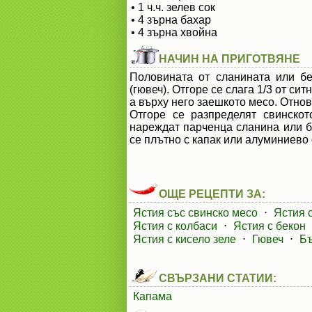
• 1 ч.ч. зелев сок
• 4 зърна бахар
• 4 зърна хвойна
НАЧИН НА ПРИГОТВЯНЕ
Половината от сланината или б
(гювеч). Отгоре се слага 1/3 от си
а върху него заешкото месо. Отнов
Отгоре се разпределят свинскот
нареждат парченца сланина или бе
се плътно с капак или алуминиево 
ОЩЕ РЕЦЕПТИ ЗА:
Ястия със свинско месо
⋅
Ястия 
Ястия с колбаси
⋅
Ястия с бекон
Ястия с кисело зеле
⋅
Гювеч
⋅
Бъ
СВЪРЗАНИ СТАТИИ:
Капама