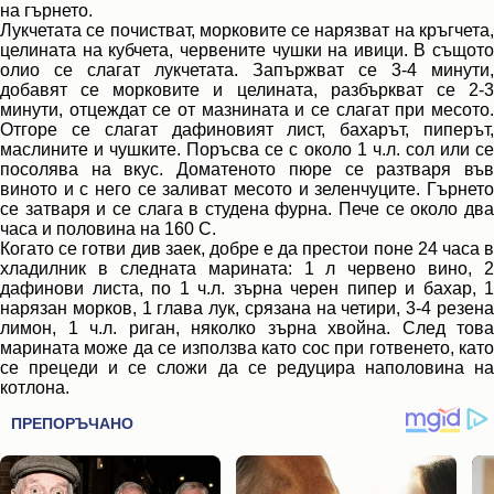
на гърнето.
Лукчетата се почистват, морковите се нарязват на кръгчета,
целината на кубчета, червените чушки на ивици. В същото
олио се слагат лукчетата. Запържват се 3-4 минути,
добавят се морковите и целината, разбъркват се 2-3
минути, отцеждат се от мазнината и се слагат при месото.
Отгоре се слагат дафиновият лист, бахарът, пиперът,
маслините и чушките. Поръсва се с около 1 ч.л. сол или се
посолява на вкус. Доматеното пюре се разтваря във
виното и с него се заливат месото и зеленчуците. Гърнето
се затваря и се слага в студена фурна. Пече се около два
часа и половина на 160 С.
Когато се готви див заек, добре е да престои поне 24 часа в
хладилник в следната марината: 1 л червено вино, 2
дафинови листа, по 1 ч.л. зърна черен пипер и бахар, 1
нарязан морков, 1 глава лук, срязана на четири, 3-4 резена
лимон, 1 ч.л. риган, няколко зърна хвойна. След това
марината може да се използва като сос при готвенето, като
се прецеди и се сложи да се редуцира наполовина на
котлона.