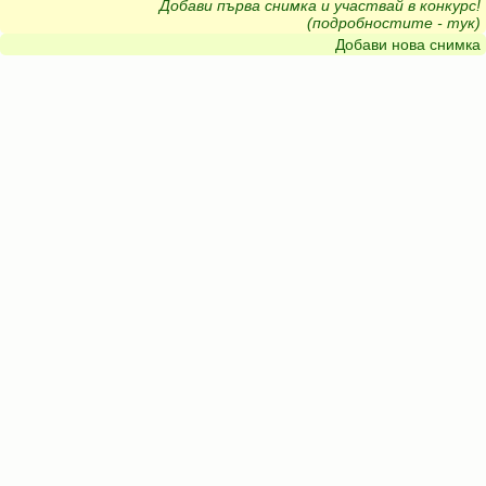
Добави първа снимка и участвай в конкурс!
(подробностите - тук)
Добави нова снимка