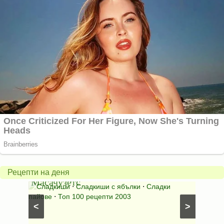
Американски
ябълков
Соден
пай
питка
от
на
Рецепти на деня
Масачузетс
мама
⋅
Сладкиши
⋅
Сладкиши с ябълки
⋅
Сладки
Соден
лени
пайове
⋅
Топ 100 рецепти 2003
питки (б
<
>