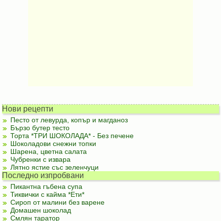
Нови рецепти
Песто от левурда, копър и магданоз
Бързо бутер тесто
Торта *ТРИ ШОКОЛАДА* - Без печене
Шоколадови снежни топки
Шарена, цветна салата
Чубренки с извара
Лятно ястие със зеленчуци
Последно изпробвани
Пикантна гъбена супа
Тиквички с кайма *Ети*
Сироп от малини без варене
Домашен шоколад
Смлян таратор