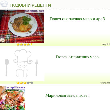
ПОДОБНИ РЕЦЕПТИ
Гювеч със заешко месо и дроб
magi71
Гювеч от пилешко месо
cvetanio
Маринован заек в гювеч