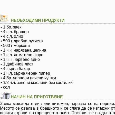
НЕОБХОДИМИ ПРОДУКТИ
• 1 бр. заек
• 4 с.л. брашно
• 4 с.л. олио
• 500 г дребни лукчета
• 500 г моркови
• 1 ч.ч. нарязана целина
• 1 с.л. доматено пюре
• 1 ч.ч. червено вино
• 1 дафинов лист
• 4 зърна бахар
• 1 ч.л. зърна черен пипер
• 4 бр. червени печени чушки
• 1/2 ч.ч. зелени маслини без костилки
• сол
НАЧИН НА ПРИГОТВЯНЕ
Заека може да е див или питомен, нарязва се на порции.
Месото се овалва в брашното и се слага да се изпържи от
всички страни в сгорещеното олио. Поставя се на дъното