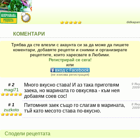
didkapan
КОМЕНТАРИ
Трябва да сте влезли с акаунта си за да може да пишете
коментари, добавяте рецепти и снимки и организирате
рецептите, които харесвате в Любими.
Регистрирай се сега!
или
(не изисква регистрация)
# 2
Много вкусно става! И аз така приготвям
9 Яну
2009
magi71
заека, но марината го овкусява - към нея
добавям соев сос!
# 1
Питомния заек също го слагам в марината,
8 Яну
2009
zuzkoto
тъй като месото става по-вкусно.
Сподели рецептата