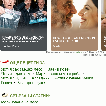
Рецептата е добавена от
milniq
на 8 Януари 2009 г.
Източник: Сп. Меню
ОЩЕ РЕЦЕПТИ ЗА:
Ястия със заешко месо
⋅
Заек в гювеч
⋅
Ястия с див заек
⋅
Мариновано месо и риба
⋅
Ястия с чушки
⋅
Арпаджик
⋅
Ястия с печени чушки
⋅
Гювеч
⋅
Българска кухня
СВЪРЗАНИ СТАТИИ:
Мариноване на меса