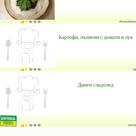
AnnaJames
Картофи, пълнени с домати и лук
vg
Динен сладолед
senta