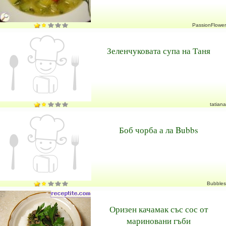
PassionFlower
Зеленчуковата супа на Таня
tatiana
Боб чорба а ла Bubbs
Bubbles
Оризен качамак със сос от
мариновани гъби