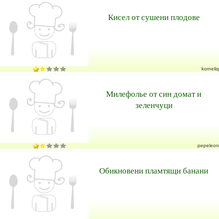
Кисел от сушени плодове
korneliq
Милефолье от син домат и
зеленчуци
pepeleon
Обикновени пламтящи банани