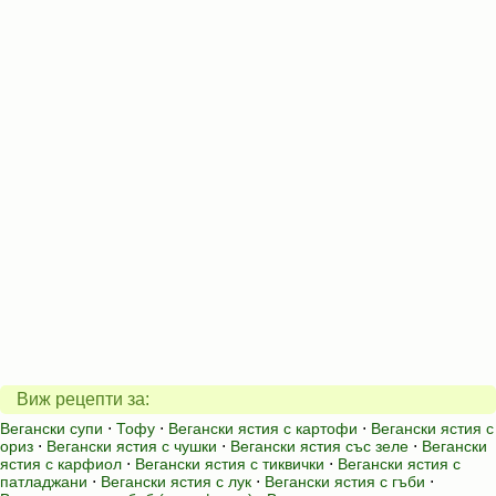
Виж рецепти за:
Вегански супи
⋅
Тофу
⋅
Вегански ястия с картофи
⋅
Вегански ястия с
ориз
⋅
Вегански ястия с чушки
⋅
Вегански ястия със зеле
⋅
Вегански
ястия с карфиол
⋅
Вегански ястия с тиквички
⋅
Вегански ястия с
патладжани
⋅
Вегански ястия с лук
⋅
Вегански ястия с гъби
⋅