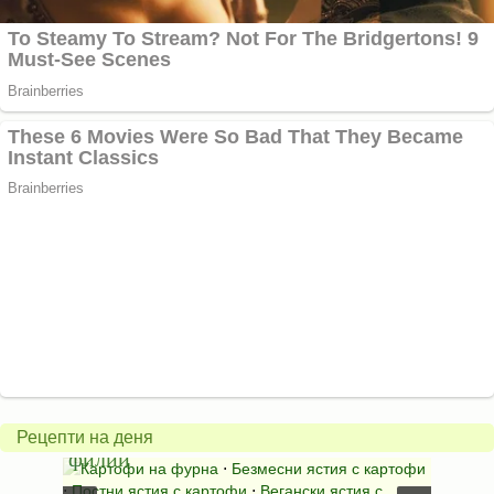
Постни
Пани
картофено-
пиле
гъбено-
с
грахови
царев
Рецепти на деня
филии
браш
Картофи на фурна
⋅
Безмесни ястия с картофи
Ястия
⋅
Постни ястия с картофи
⋅
Вегански ястия с
хапки