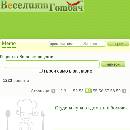
Рецепти
›
Вегански рецепти
търси само в заглавие
1223
рецепти
Страница
1
2
3
...
52
53
54
55
56
57
58
59
Студена супа от домати и босилек