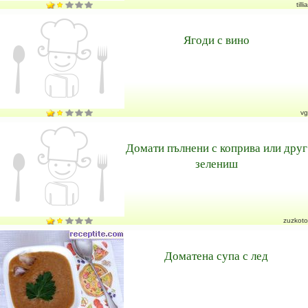
tillia
Ягоди с вино
vg
Домати пълнени с коприва или друг
зелениш
zuzkoto
Доматена супа с лед