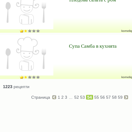
korneliq
Супа Самба в кухнята
korneliq
1223
рецепти
Страница
1
2
3
...
52
53
54
55
56
57
58
59