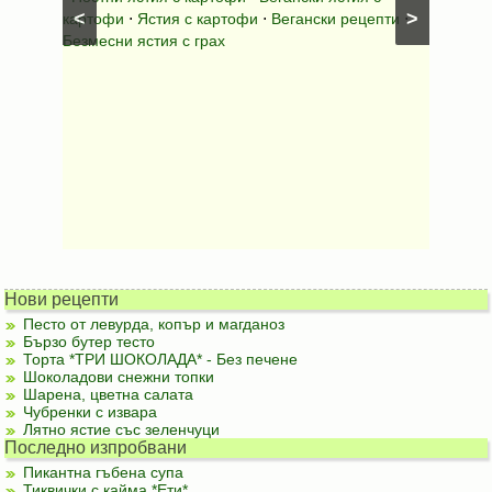
<
>
картофи
⋅
Ястия с картофи
⋅
Вегански рецепти
⋅
Безмесни ястия с грах
Нови рецепти
Песто от левурда, копър и магданоз
Бързо бутер тесто
Торта *ТРИ ШОКОЛАДА* - Без печене
Шоколадови снежни топки
Шарена, цветна салата
Чубренки с извара
Лятно ястие със зеленчуци
Последно изпробвани
Пикантна гъбена супа
Тиквички с кайма *Ети*