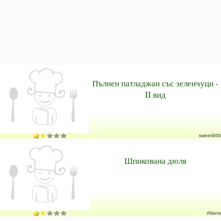
Пълнен патладжан със зеленчуци -
II вид
sweet666
Шпикована дюля
Aliana