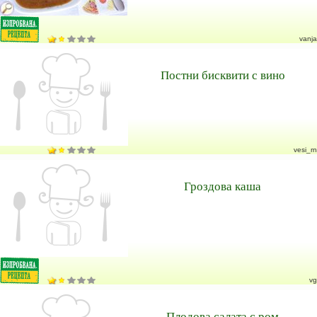
vanja
Постни бисквити с вино
vesi_rn
Гроздова каша
vg
Плодова салата с ром