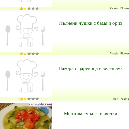
PassionFlower
Пълнени чушки с бамя и ориз
PassionFlower
Пакора с царевица и зелен лук
Meri_Popins
Ментова супа с тиквички