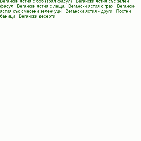
Вегански ястия с боб (зрял фасул)
⋅
Вегански ястия със зелен
фасул
⋅
Вегански ястия с леща
⋅
Вегански ястия с грах
⋅
Вегански
ястия със смесени зеленчуци
⋅
Вегански ястия - други
⋅
Постни
баници
⋅
Вегански десерти