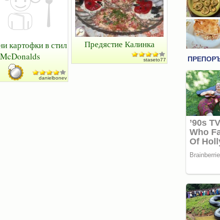
Предястие Калинка
и картофки в стил
McDonalds
staseto77
danielbonev