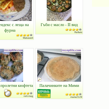
ндекс с леща на
Гъби с масло - II вид
фурна
Reflekt
Makaweli
 пролетни кюфтета
Палачинките на Мими
neli.mag
maria2129