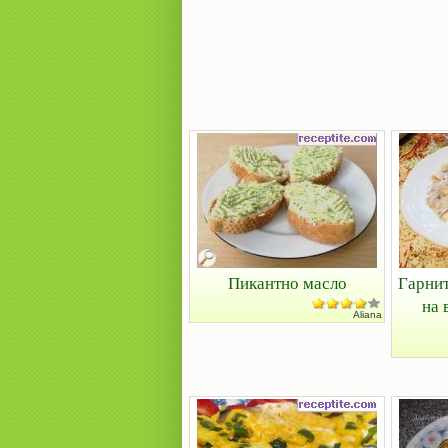
Пикантно масло
Гарнит
на 
Aliana