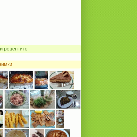
и рецептите
нимки