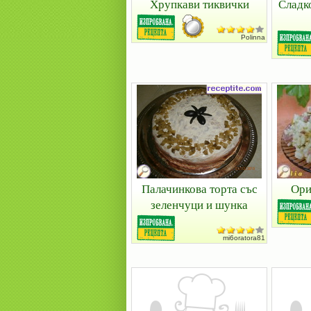
Хрупкави тиквички
Сладк
Polinna
Палачинкова торта със
Ори
зеленчуци и шунка
mi6oratora81