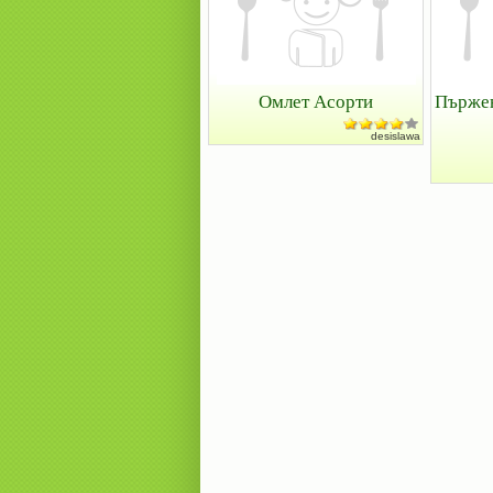
Омлет Асорти
Пържен
desislawa