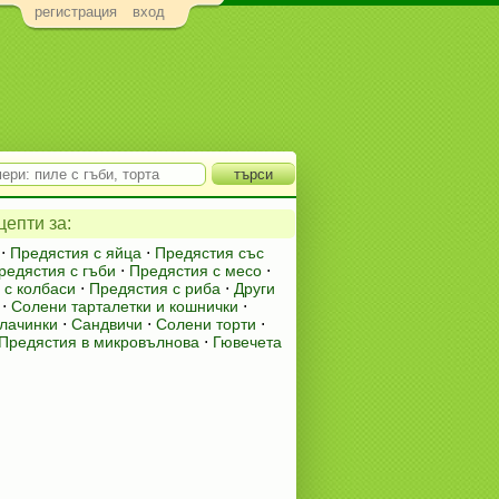
регистрация
вход
епти за:
⋅
Предястия с яйца
⋅
Предястия със
редястия с гъби
⋅
Предястия с месо
⋅
 с колбаси
⋅
Предястия с риба
⋅
Други
⋅
Солени тарталетки и кошнички
⋅
лачинки
⋅
Сандвичи
⋅
Солени торти
⋅
Предястия в микровълнова
⋅
Гювечета