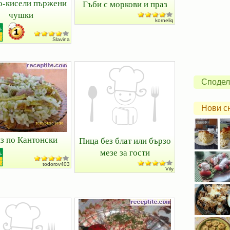
о-кисели пържени
Гъби с моркови и праз
чушки
korneliq
Slavina
Сподел
Нови с
з по Кантонски
Пица без блат или бързо
мезе за гости
todorov403
Vily