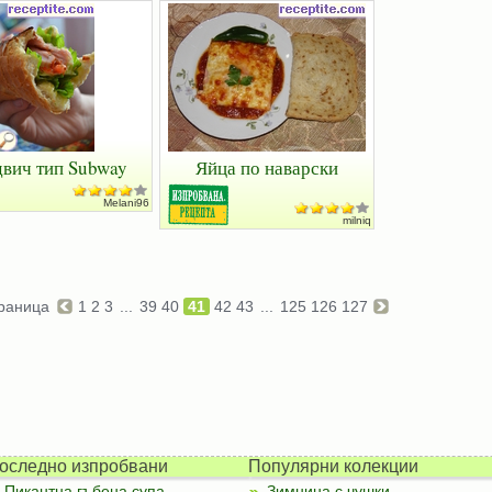
вич тип Subway
Яйца по наварски
Melani96
milniq
раница
1
2
3
...
39
40
41
42
43
...
125
126
127
оследно изпробвани
Популярни колекции
Пикантна гъбена супа
Зимнина с чушки