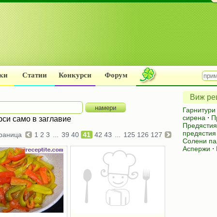
ки
Статии
Конкурси
Форум
Виж рец
Гарнитури
сирена
⋅
П
рси само в заглавие
Предястия
предястия
раница
1
2
3
...
39
40
41
42
43
...
125
126
127
Солени па
Аспержи
⋅