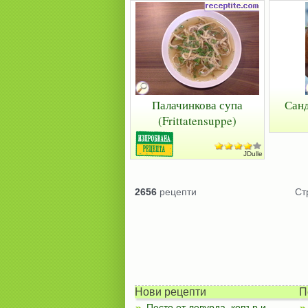
Палачинкова супа
Санд
(Frittatensuppe)
JDulle
2656
рецепти
Ст
Нови рецепти
П
Песто от левурда, копър и