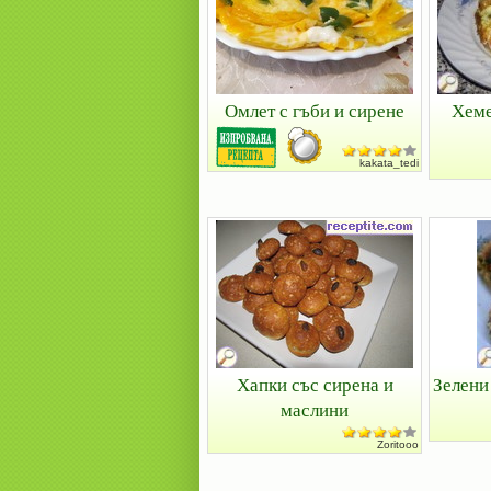
Омлет с гъби и сирене
Хеме
kakata_tedi
Хапки със сирена и
Зелени
маслини
Zoritooo