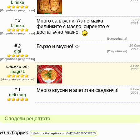
Lirinka
[Изпробвал рецептата]
# 3
Много са вкусни! Аз не мажа
9 Яну
2021
Lirinka
филийките с масло, сиренето е
достатъчно мазно.
[Изпробвал рецептата]
[Изпробвана]
# 2
Бързо и вкусно! ☺
20 Сеп
2016
gigi
[Изпробвана]
[Изпробвал рецептата]
снимки от
3 Ное
2008
magi71
[Автор на рецептата]
# 1
Много вкусни и апетитни сандвичи!
3 Ное
2008
neli.mag
Сподели рецептата
Във форума