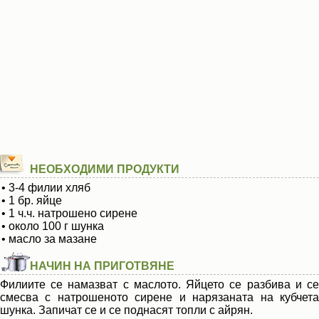
НЕОБХОДИМИ ПРОДУКТИ
• 3-4 филии хляб
• 1 бр. яйце
• 1 ч.ч. натрошено сирене
• около 100 г шунка
• масло за мазане
НАЧИН НА ПРИГОТВЯНЕ
Филиите се намазват с маслото. Яйцето се разбива и се
смесва с натрошеното сирене и нарязаната на кубчета
шунка. Запичат се и се поднасят топли с айрян.