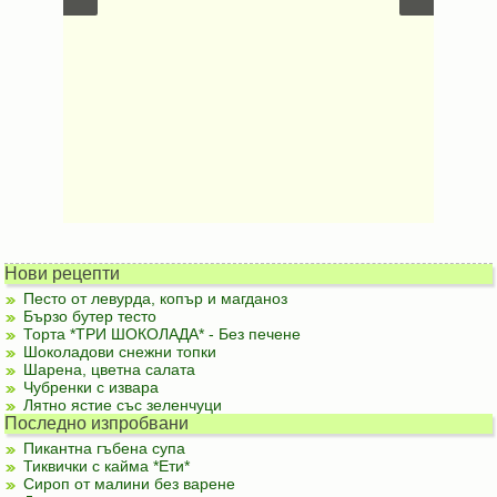
Нови рецепти
Песто от левурда, копър и магданоз
Бързо бутер тесто
Торта *ТРИ ШОКОЛАДА* - Без печене
Шоколадови снежни топки
Шарена, цветна салата
Чубренки с извара
Лятно ястие със зеленчуци
Последно изпробвани
Пикантна гъбена супа
Тиквички с кайма *Ети*
Сироп от малини без варене