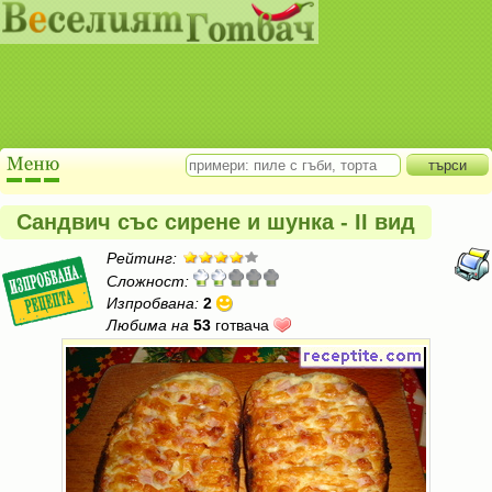
Сандвич със сирене и шунка - II вид
Рейтинг:
Сложност:
Изпробвана:
2
Любима на
53
готвача