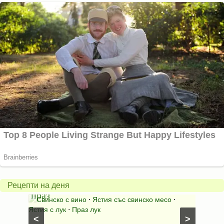
Пърж
карто
Свинско
с
с
бърка
Рецепти на деня
праз
яйца
 с
Свинско с вино
⋅
Ястия със свинско месо
⋅
Карто
ушки
⋅
Ястия с лук
⋅
Праз лук
Картофе
<
>
ени
Предяст