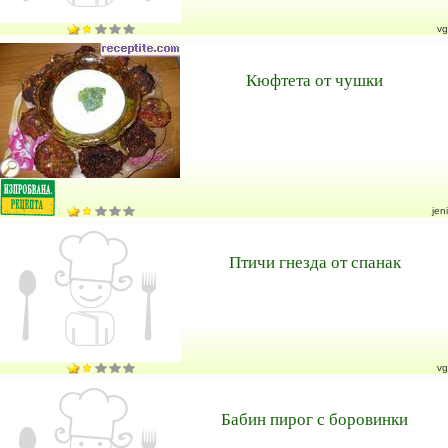
vg
Кюфтета от чушки
jeni
Птичи гнезда от спанак
vg
Бабин пирог с боровинки