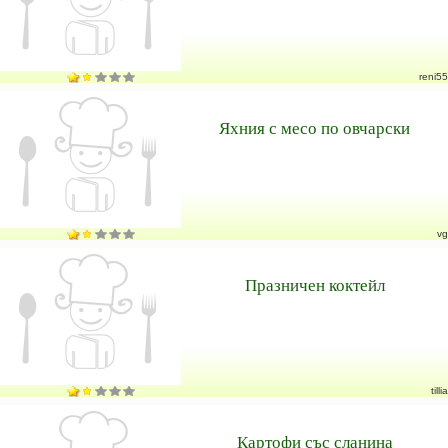
reni55
Яхния с месо по овчарски
vg
Празничен коктейл
tillia
Картофи със сланина