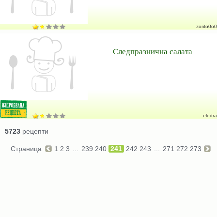
zorito0o0
Следпразнична салата
eledra
5723
рецепти
Страница
1
2
3
...
239
240
241
242
243
...
271
272
273