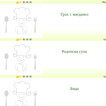
tillia
Грах с магданоз
vg
Родопска супа
vg
Бида