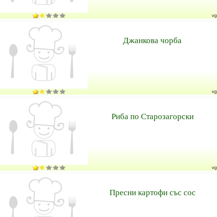
vg
Джанкова чорба
vg
Риба по Старозагорски
vg
Пресни картофи със сос