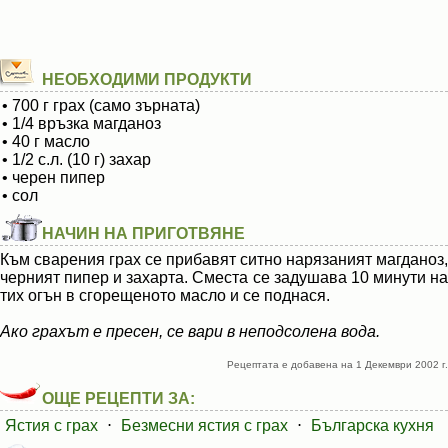
НЕОБХОДИМИ ПРОДУКТИ
• 700 г грах (само зърната)
• 1/4 връзка магданоз
• 40 г масло
• 1/2 с.л. (10 г) захар
• черен пипер
• сол
НАЧИН НА ПРИГОТВЯНЕ
Към сварения грах се прибавят ситно нарязаният магданоз,
черният пипер и захарта. Сместа се задушава 10 минути на
тих огън в сгорещеното масло и се поднася.
Ако грахът е пресен, се вари в неподсолена вода.
Рецептата е добавена на 1 Декември 2002 г.
ОЩЕ РЕЦЕПТИ ЗА:
Ястия с грах
⋅
Безмесни ястия с грах
⋅
Българска кухня