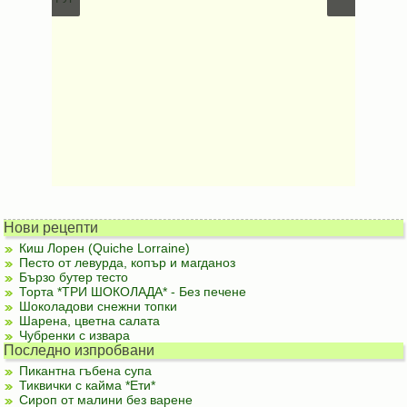
Нови рецепти
Киш Лорен (Quiche Lorraine)
Песто от левурда, копър и магданоз
Бързо бутер тесто
Торта *ТРИ ШОКОЛАДА* - Без печене
Шоколадови снежни топки
Шарена, цветна салата
Чубренки с извара
Последно изпробвани
Пикантна гъбена супа
Тиквички с кайма *Ети*
Сироп от малини без варене