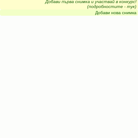
Добави първа снимка и участвай в конкурс!
(подробностите - тук)
Добави нова снимка