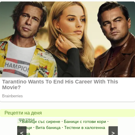
Вита
баница
Пълн
в
шара
халогенна
за
Рецепти на деня
фурна
Нику
⋅
Ястия
Баници със сирене
⋅
Баници с готови кори
⋅
Пълне
шунка
⋅
Баници
⋅
Вита баница
⋅
Тестени в халогенна
⋅
Риба н
<
>
фурна