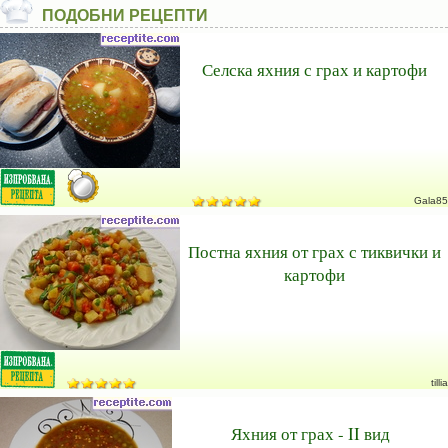
ПОДОБНИ РЕЦЕПТИ
Селска яхния с грах и картофи
Gala85
Постна яхния от грах с тиквички и
картофи
tillia
Яхния от грах - II вид