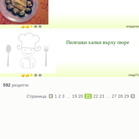
angypop
Пилешки хапки върху пюре
magi71
592
рецепти
Страница
1
2
3
...
19
20
21
22
23
...
27
28
29