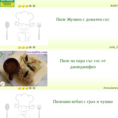
BABY
Пиле Жулиен с доматен сос
polq_2
Пиле на пара със сос от
джинджифил
AnnaJames
Пилешки кебап с грах и чушки