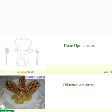
Пиле Провансал
vesi_rn
Облечени филета