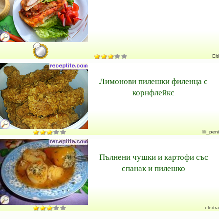
Elti
Лимонови пилешки филенца с
корнфлейкс
lili_peni
Пълнени чушки и картофи със
спанак и пилешко
eledra