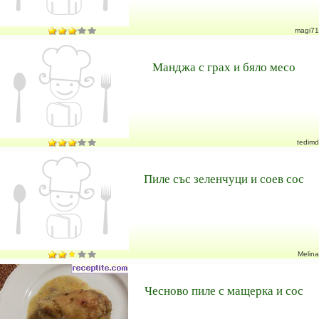
magi71
Манджа с грах и бяло месо
tedimd
Пиле със зеленчуци и соев сос
Melina
Чесново пиле с мащерка и сос