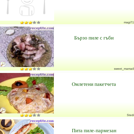
magi71
Бързо пиле с гъби
sweet_mama4
Омлетени пакетчета
Stedi
Пита пиле-пармезан