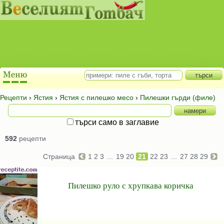
Рецепти
›
Ястия
›
Ястия с пилешко месо
›
Пилешки гърди (филе)
търси само в заглавие
592
рецепти
Страница
1
2
3
...
19
20
21
22
23
...
27
28
29
Пилешко руло с хрупкава коричка