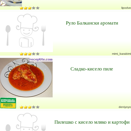
lipodve
Руло Балкански аромати
mimi_barabimi
Сладко-кисело пиле
deniyoyo
Пилешко с кисело мляко и картофи