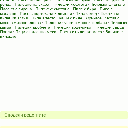
ролца
⋅
Пилешко на скара
⋅
Пилешки кюфтета
⋅
Пилешки шишчета
⋅
Пиле със сирена
⋅
Пиле със сметана
⋅
Пиле с бира
⋅
Пиле с
маслини
⋅
Пиле с портокали и лимони
⋅
Пиле с мед
⋅
Екзотични
пилешки ястия
⋅
Пиле в тесто
⋅
Каши с пиле
⋅
Фрикасе
⋅
Ястия с
месо в микровълнова
⋅
Пълнени чушки с месо и колбаси
⋅
Пилешка
кайма
⋅
Пилешки дробчета
⋅
Пилешки воденички
⋅
Пилешки сърца
⋅
Паеля
⋅
Пици с пилешко месо
⋅
Паста с пилешко месо
⋅
Баници с
пилешко
Сподели рецептите