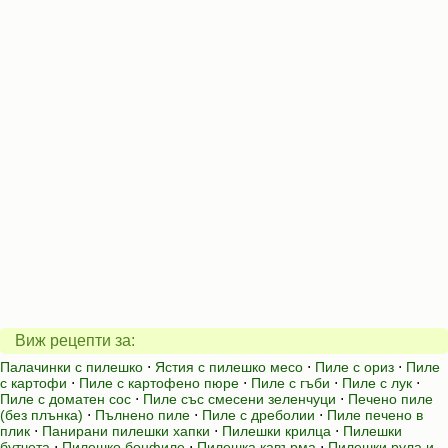
Виж рецепти за:
Палачинки с пилешко
⋅
Ястия с пилешко месо
⋅
Пиле с ориз
⋅
Пиле
с картофи
⋅
Пиле с картофено пюре
⋅
Пиле с гъби
⋅
Пиле с лук
⋅
Пиле с доматен сос
⋅
Пиле със смесени зеленчуци
⋅
Печено пиле
(без плънка)
⋅
Пълнено пиле
⋅
Пиле с дреболии
⋅
Пиле печено в
плик
⋅
Панирани пилешки хапки
⋅
Пилешки крилца
⋅
Пилешки
бутчета
⋅
Пилешко бонфиле
⋅
Пилешка кавърма
⋅
Пилешки рула и