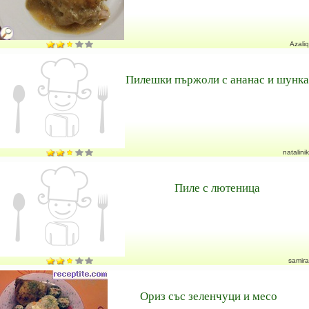
Azaliq
Пилешки пържоли с ананас и шунка
natalinik
Пиле с лютеница
samira
Ориз със зеленчуци и месо