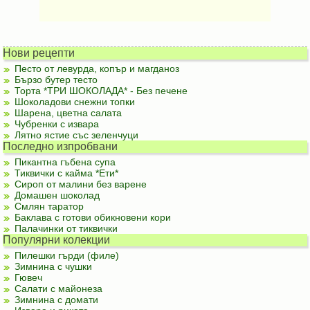
Нови рецепти
Песто от левурда, копър и магданоз
Бързо бутер тесто
Торта *ТРИ ШОКОЛАДА* - Без печене
Шоколадови снежни топки
Шарена, цветна салата
Чубренки с извара
Лятно ястие със зеленчуци
Последно изпробвани
Пикантна гъбена супа
Тиквички с кайма *Ети*
Сироп от малини без варене
Домашен шоколад
Смлян таратор
Баклава с готови обикновени кори
Палачинки от тиквички
Популярни колекции
Пилешки гърди (филе)
Зимнина с чушки
Гювеч
Салати с майонеза
Зимнина с домати