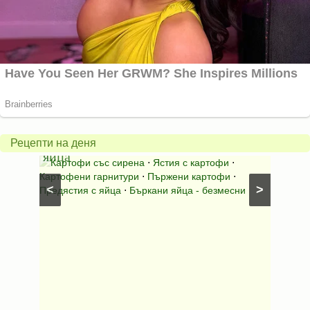
Пържени
картофки
Теле
с
джол
бъркани
в
Рецепти на деня
яйца
гърне
со
⋅
Картофи със сирена
⋅
Ястия с картофи
⋅
Ястия
Картофени гарнитури
⋅
Пържени картофи
⋅
телешко
<
>
Предястия с яйца
⋅
Бъркани яйца - безмесни
Телешко