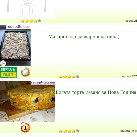
ceckavd
Макаронада (макаронена пица)
yanitsa777
Богата торта-лазаня за Нова Година
kakata_tedi