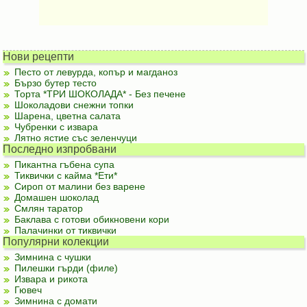
Нови рецепти
Песто от левурда, копър и магданоз
Бързо бутер тесто
Торта *ТРИ ШОКОЛАДА* - Без печене
Шоколадови снежни топки
Шарена, цветна салата
Чубренки с извара
Лятно ястие със зеленчуци
Последно изпробвани
Пикантна гъбена супа
Тиквички с кайма *Ети*
Сироп от малини без варене
Домашен шоколад
Смлян таратор
Баклава с готови обикновени кори
Палачинки от тиквички
Популярни колекции
Зимнина с чушки
Пилешки гърди (филе)
Извара и рикота
Гювеч
Зимнина с домати