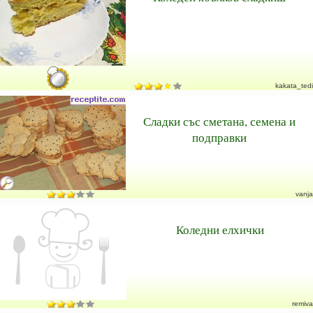
kakata_tedi
Сладки със сметана, семена и
подправки
vanja
Коледни елхички
remiva