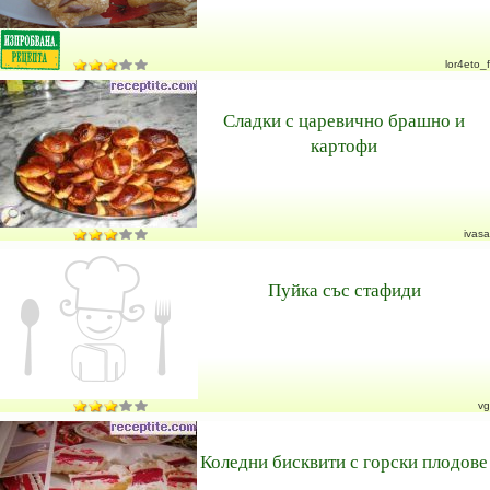
lor4eto_f
Сладки с царевично брашно и
картофи
ivasa
Пуйка със стафиди
vg
Коледни бисквити с горски плодове