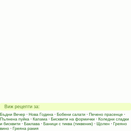
Виж рецепти за:
Бъдни Вечер
⋅
Нова Година
⋅
Бобени салати
⋅
Печено прасенце
⋅
Пълнена пуйка
⋅
Капама
⋅
Бисквити на формички
⋅
Коледни сладки
и бисквити
⋅
Баклава
⋅
Баници с тиква (тиквеник)
⋅
Щолен
⋅
Греяно
вино
⋅
Греяна ракия