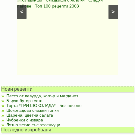
лени
пайове
⋅
Топ 100 рецепти 2003
питки (б
<
>
Нови рецепти
Песто от левурда, копър и магданоз
Бързо бутер тесто
Торта *ТРИ ШОКОЛАДА* - Без печене
Шоколадови снежни топки
Шарена, цветна салата
Чубренки с извара
Лятно ястие със зеленчуци
Последно изпробвани