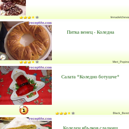
linnadelcheva
Питка венец - Коледна
Meri_Popins
Салата *Коледно ботушче*
Black_Beret
Коледен ябълков сладкиш