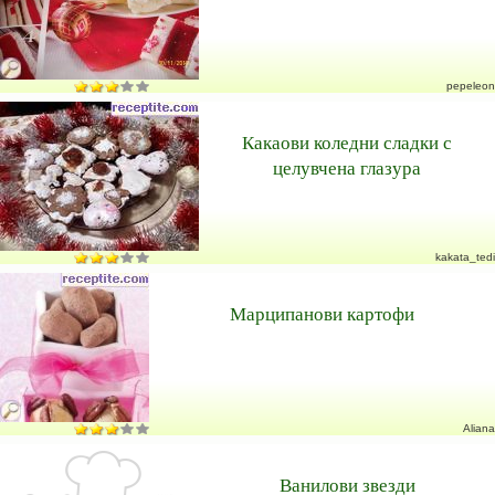
pepeleon
Какаови коледни сладки с
целувчена глазура
kakata_tedi
Марципанови картофи
Aliana
Ванилови звезди