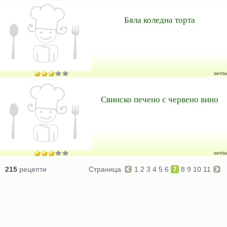
Бяла коледна торта
senta
Свинско печено с червено вино
senta
215
рецепти
Страница
1
2
3
4
5
6
7
8
9
10
11