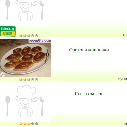
toti
Орехови кошнички
raya13
Гъска със сос
vg