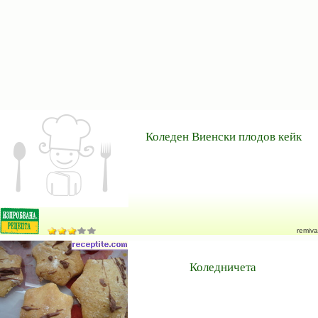
Коледен Виенски плодов кейк
remiva
Коледничета