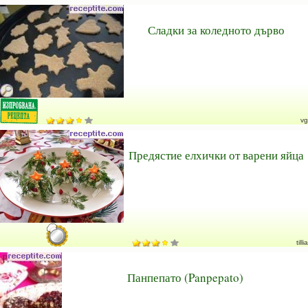
Сладки за коледното дърво
vg
Предястие елхички от варени яйца
tillia
Панпепато (Panpepato)