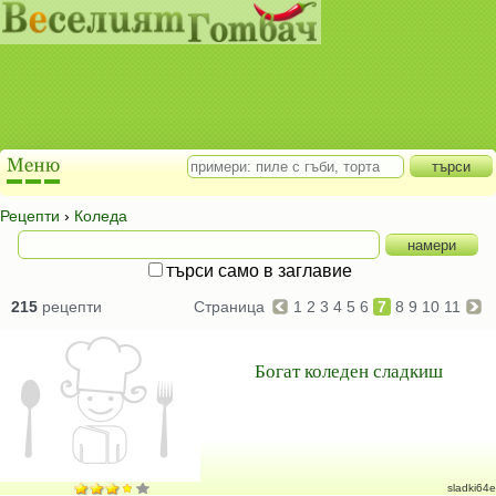
Рецепти
›
Коледа
търси само в заглавие
215
рецепти
Страница
1
2
3
4
5
6
7
8
9
10
11
Богат коледен сладкиш
sladki64e