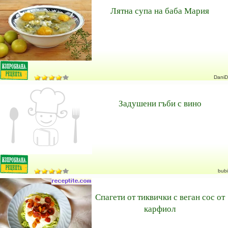
Лятна супа на баба Мария
DaniD
Задушени гъби с вино
bubi
Спагети от тиквички с веган сос от
карфиол