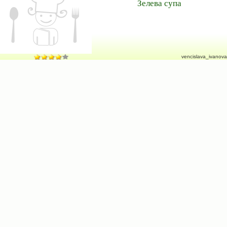
Зелева супа
vencislava_ivanova