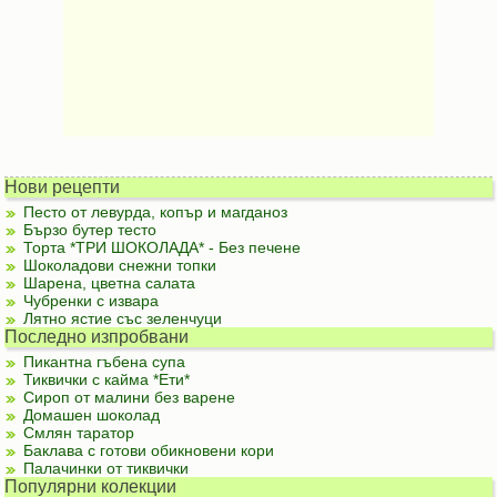
Нови рецепти
Песто от левурда, копър и магданоз
Бързо бутер тесто
Торта *ТРИ ШОКОЛАДА* - Без печене
Шоколадови снежни топки
Шарена, цветна салата
Чубренки с извара
Лятно ястие със зеленчуци
Последно изпробвани
Пикантна гъбена супа
Тиквички с кайма *Ети*
Сироп от малини без варене
Домашен шоколад
Смлян таратор
Баклава с готови обикновени кори
Палачинки от тиквички
Популярни колекции