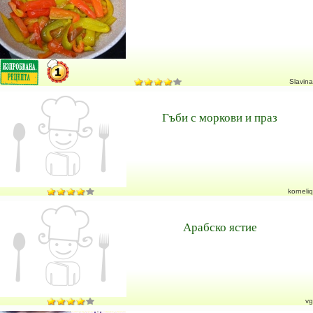
Slavina
Гъби с моркови и праз
korneliq
Арабско ястие
vg