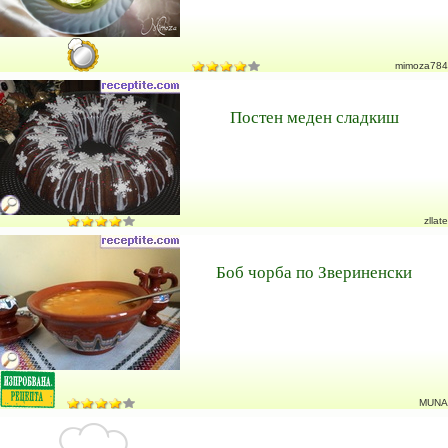
mimoza784
Постен меден сладкиш
zllate
Боб чорба по Звериненски
MUNA