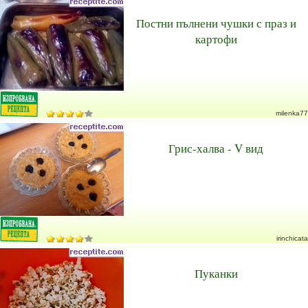
Постни пълнени чушки с праз и
картофи
milenka77
Грис-халва - V вид
irinchicata
Пуканки