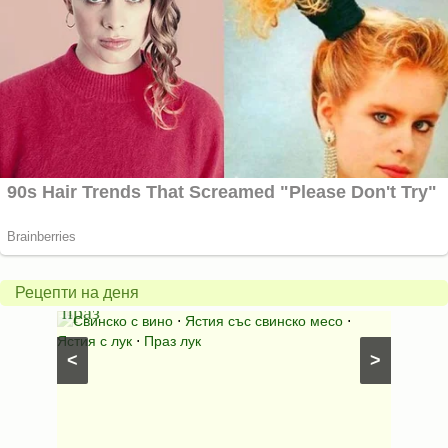
Пърж
карто
Свинско
с
с
бърка
Рецепти на деня
праз
яйца
 с
Свинско с вино
⋅
Ястия със свинско месо
⋅
Карто
ушки
⋅
Ястия с лук
⋅
Праз лук
Картофе
<
>
ени
Предяст