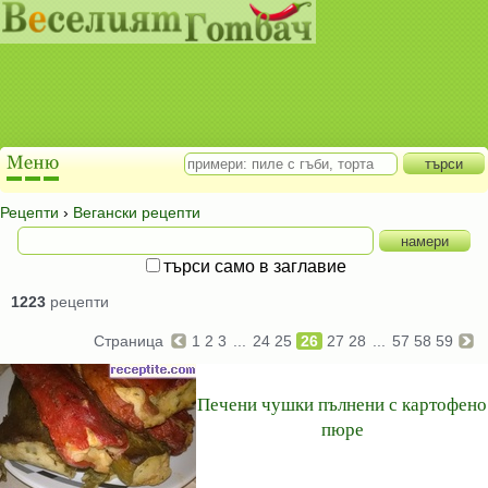
Рецепти
›
Вегански рецепти
търси само в заглавие
1223
рецепти
Страница
1
2
3
...
24
25
26
27
28
...
57
58
59
Печени чушки пълнени с картофено
пюре