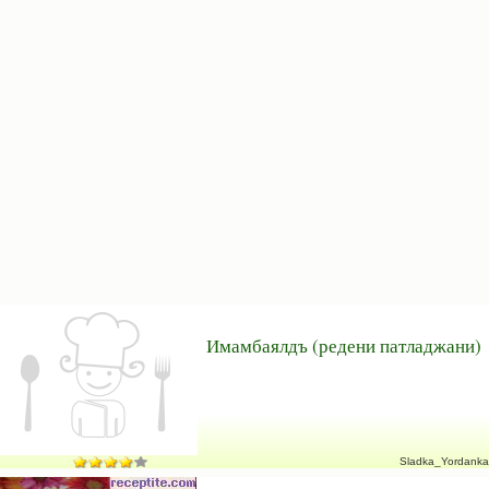
Имамбаялдъ (редени патладжани)
Sladka_Yordanka