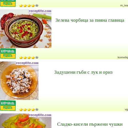
m_iva
Зелева чорбица за пияна главица
korneliq
Задушени гъби с лук и ориз
vg
Сладко-кисели пържени чушки