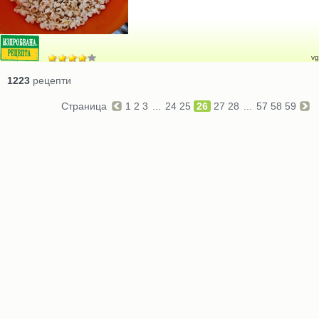
vg
1223
рецепти
Страница
1
2
3
...
24
25
26
27
28
...
57
58
59