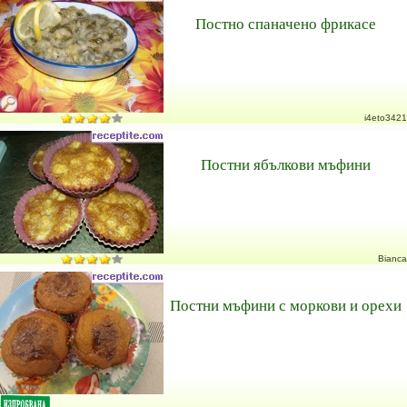
Постно спаначено фрикасе
i4eto3421
Постни ябълкови мъфини
Bianca
Постни мъфини с моркови и орехи