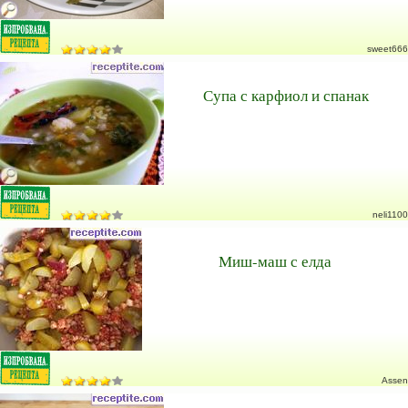
sweet666
Супа с карфиол и спанак
neli1100
Миш-маш с елда
Assen