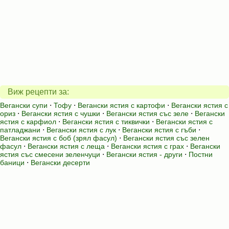
Виж рецепти за:
Вегански супи
⋅
Тофу
⋅
Вегански ястия с картофи
⋅
Вегански ястия с
ориз
⋅
Вегански ястия с чушки
⋅
Вегански ястия със зеле
⋅
Вегански
ястия с карфиол
⋅
Вегански ястия с тиквички
⋅
Вегански ястия с
патладжани
⋅
Вегански ястия с лук
⋅
Вегански ястия с гъби
⋅
Вегански ястия с боб (зрял фасул)
⋅
Вегански ястия със зелен
фасул
⋅
Вегански ястия с леща
⋅
Вегански ястия с грах
⋅
Вегански
ястия със смесени зеленчуци
⋅
Вегански ястия - други
⋅
Постни
баници
⋅
Вегански десерти