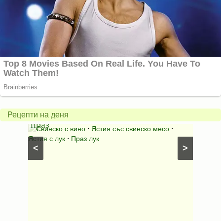
Пърж
карто
Свинско
с
с
бърка
Рецепти на деня
праз
яйца
 с
Свинско с вино
⋅
Ястия със свинско месо
⋅
Карто
ушки
⋅
Ястия с лук
⋅
Праз лук
Картофе
<
>
ени
Предяст