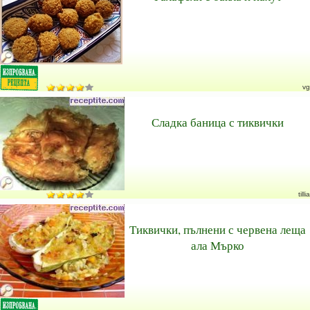
vg
Сладка баница с тиквички
tillia
Тиквички, пълнени с червена леща
ала Мърко