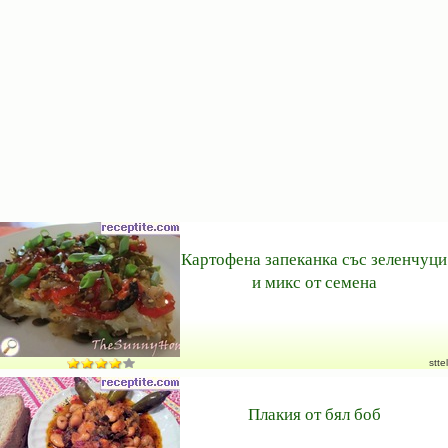
Картофена запеканка със зеленчуци
и микс от семена
sttel
Плакия от бял боб