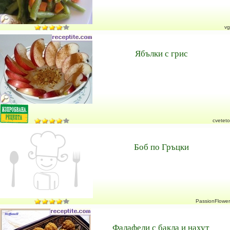
vg
Ябълки с грис
cveteto
Боб по Гръцки
PassionFlower
Фалафели с бакла и нахут