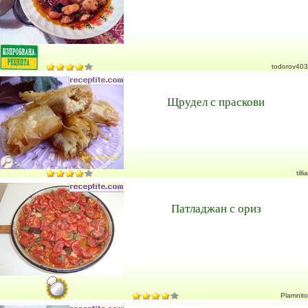
todorov403
Щрудел с праскови
tillia
Патладжан с ориз
Plamnito