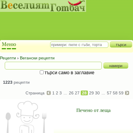
Рецепти
›
Вегански рецепти
търси само в заглавие
1223
рецепти
Страница
1
2
3
...
26
27
28
29
30
...
57
58
59
Печено от леща