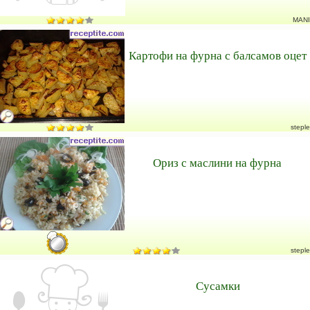
MANI
Картофи на фурна с балсамов оцет
steple
Ориз с маслини на фурна
steple
Сусамки