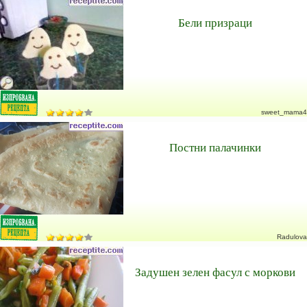
Бели призраци
sweet_mama4
Постни палачинки
Radulova
Задушен зелен фасул с моркови