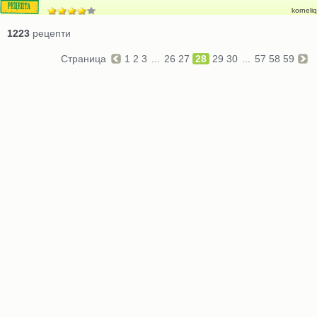
korneliq
1223
рецепти
Страница
1
2
3
...
26
27
28
29
30
...
57
58
59