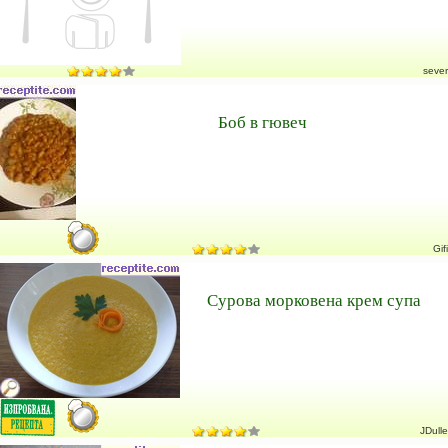
sever
Боб в гювеч
Gifi
Сурова морковена крем супа
JDulle