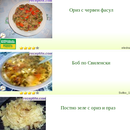
Ориз с червен фасул
eledra
Боб по Свиленски
Svilko_1
Постно зеле с ориз и праз