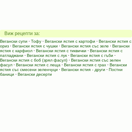
Виж рецепти за:
Вегански супи
⋅
Тофу
⋅
Вегански ястия с картофи
⋅
Вегански ястия с
ориз
⋅
Вегански ястия с чушки
⋅
Вегански ястия със зеле
⋅
Вегански
ястия с карфиол
⋅
Вегански ястия с тиквички
⋅
Вегански ястия с
патладжани
⋅
Вегански ястия с лук
⋅
Вегански ястия с гъби
⋅
Вегански ястия с боб (зрял фасул)
⋅
Вегански ястия със зелен
фасул
⋅
Вегански ястия с леща
⋅
Вегански ястия с грах
⋅
Вегански
ястия със смесени зеленчуци
⋅
Вегански ястия - други
⋅
Постни
баници
⋅
Вегански десерти