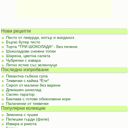
Нови рецепти
Песто от левурда, копър и магданоз
Бързо бутер тесто
Торта *ТРИ ШОКОЛАДА* - Без печене
Шоколадови снежни топки
Шарена, цветна салата
Чубренки с извара
Лятно ястие със зеленчуци
Последно изпробвани
Пикантна гъбена супа
Тиквички с кайма *Ети*
Сироп от малини без варене
Домашен шоколад
Смлян таратор
Баклава с готови обикновени кори
Палачинки от тиквички
Популярни колекции
Зимнина с чушки
Пилешки гърди (филе)
Извара и рикота