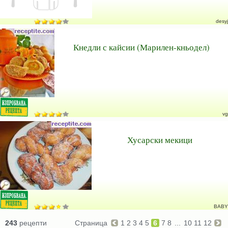
desyj
Кнедли с кайсии (Марилен-кньодел)
vg
Хусарски мекици
BABY
243
рецепти
Страница
1
2
3
4
5
6
7
8
...
10
11
12