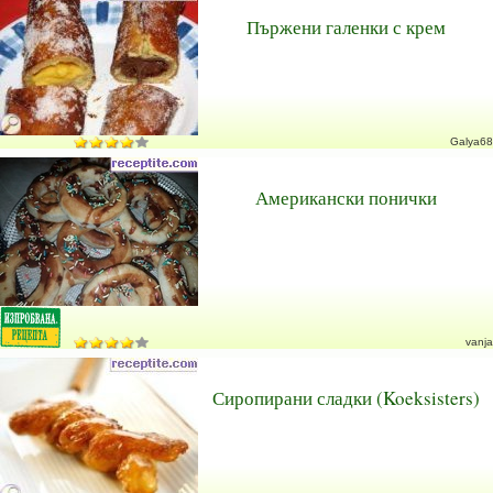
Пържени галенки с крем
Galya68
Американски понички
vanja
Сиропирани сладки (Koeksisters)