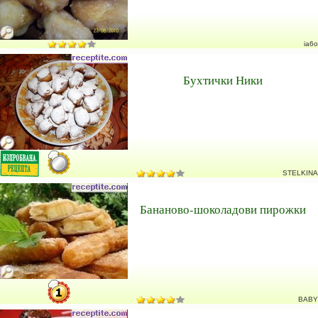
ia6o
Бухтички Ники
STELKINA
Бананово-шоколадови пирожки
BABY