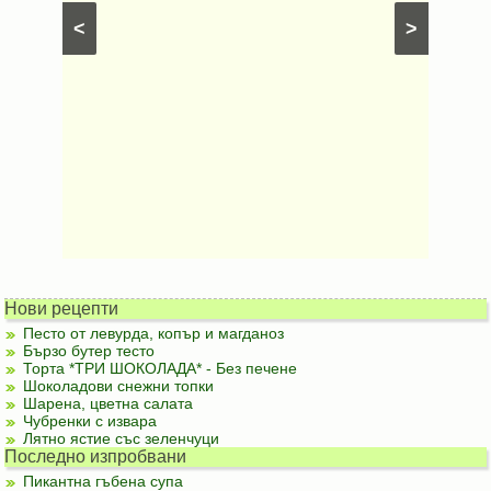
рфета и
⋅
Постни
<
>
ски
картофи
Безмесни
Нови рецепти
Песто от левурда, копър и магданоз
Бързо бутер тесто
Торта *ТРИ ШОКОЛАДА* - Без печене
Шоколадови снежни топки
Шарена, цветна салата
Чубренки с извара
Лятно ястие със зеленчуци
Последно изпробвани
Пикантна гъбена супа