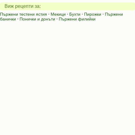
Виж рецепти за:
Пържени тестени ястия
⋅
Мекици
⋅
Бухти
⋅
Пирожки
⋅
Пържени
банички
⋅
Понички и донъти
⋅
Пържени филийки