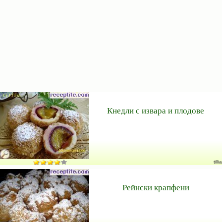
Кнедли с извара и плодове
tillia
Рейнски крапфени