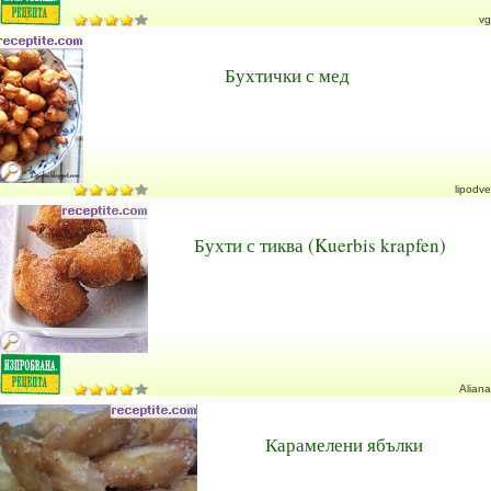
vg
Бухтички с мед
lipodve
Бухти с тиква (Kuerbis krapfen)
Aliana
Карамелени ябълки