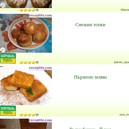
Aliana
Снежни топки
planet_spa
Пържено мляко
vesi_rn