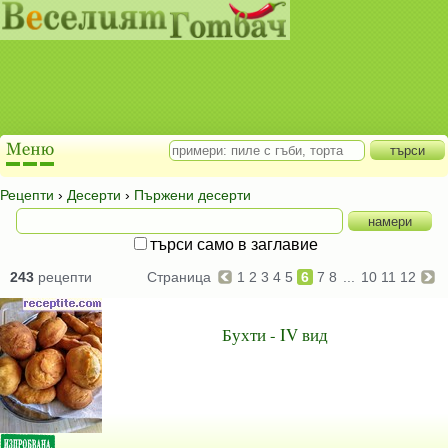
Рецепти
›
Десерти
›
Пържени десерти
търси само в заглавие
243
рецепти
Страница
1
2
3
4
5
6
7
8
...
10
11
12
Бухти - IV вид