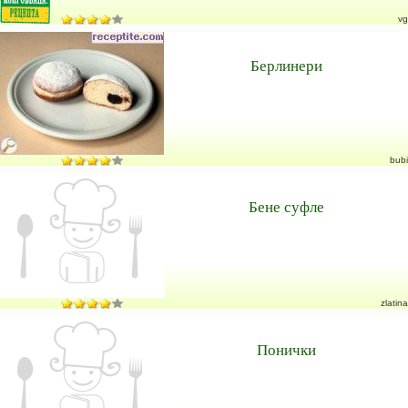
vg
Берлинери
bubi
Бене суфле
zlatina
Понички