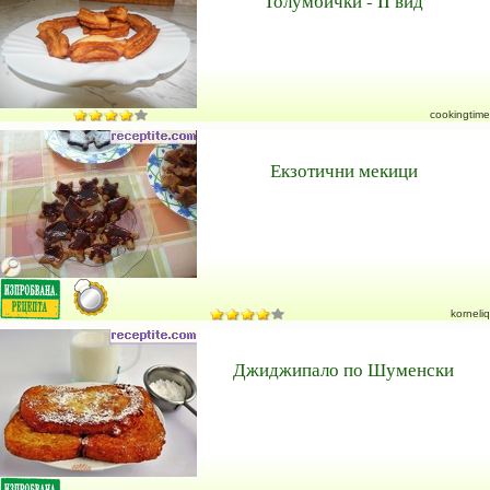
Толумбички - II вид
cookingtime
Екзотични мекици
korneliq
Джиджипало по Шуменски