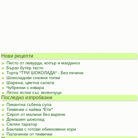
Нови рецепти
Песто от левурда, копър и магданоз
Бързо бутер тесто
Торта *ТРИ ШОКОЛАДА* - Без печене
Шоколадови снежни топки
Шарена, цветна салата
Чубренки с извара
Лятно ястие със зеленчуци
Последно изпробвани
Пикантна гъбена супа
Тиквички с кайма *Ети*
Сироп от малини без варене
Домашен шоколад
Смлян таратор
Баклава с готови обикновени кори
Палачинки от тиквички